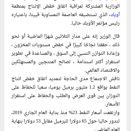
الوزارية المشتركة لمراقبة اتفاق خفض الإنتاج بمنظمة
أوبك
، الذي تستضيفه العاصمة النمساوية فيينا، باعتباره
رئيس مؤتمر الأوبك حاليا.
قال الوزير إنه على مدار الثلاثين شهرًا الماضية أو نحو
ذلك ، حققنا نجاحًا كبيرًا في خفض مستويات المخزون ،
وإعادة التوازن النسبي إلى السوق ، والمساعدة في تطوير
استقرار أكثر استدامة ، لصالح المنتجين والمستهلكين
والاقتصاد العالمي.
ناقش الاجتماع مدى الحاجة لتمديد اتفاق خفض انتاج
النفط بواقع 1.2 مليون برميل يوميا، سعيا للحفاظ على
التوزان بين قوى العرض والطلب والحفاظ على استقرار
الأسعار.
وارتفعت أسعار النفط 23% منذ بداية العام الجاري 2019،
لتدور حاليا حول 65 دولارا للبرميل مقابل 53 دولارا بنهاية
العام الماضي.