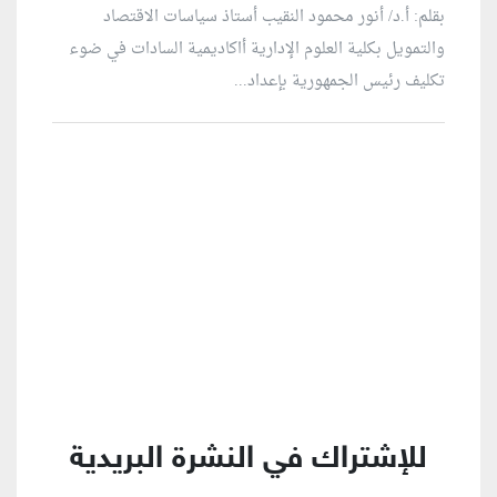
بقلم: أ.د/ أنور محمود النقيب أستاذ سياسات الاقتصاد
والتمويل بكلية العلوم الإدارية أاكاديمية السادات في ضوء
تكليف رئيس الجمهورية بإعداد...
منطقة إعلانية
للإشتراك في النشرة البريدية