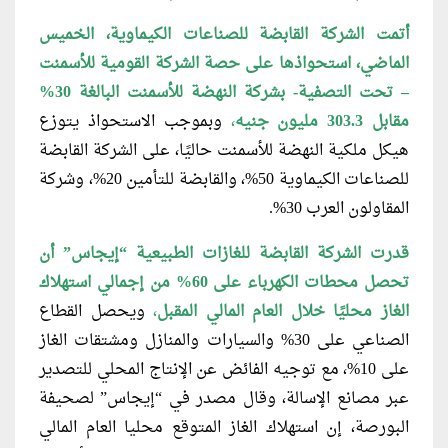
أتمت الشركة القابضة للصناعات الكيماوية، الخميس
الماضي، استحواذها على حصة الشركة القومية للأسمنت
– تحت التصفية- بشركة النهضة للأسمنت البالغة 30%
مقابل 303.3 مليون جنيه
،
وبموجب الاستحواذ يتوزع
هيكل ملكية النهضة للأسمنت حاليًا، على الشركة القابضة
للصناعات الكيماوية 50%، والقابضة للتأمين 20%، وشركة
المقاولون العرب 30%.
قدرت الشركة القابضة للغازات الطبيعية “إيجاس” أن
تحصل محطات الكهرباء على 60% من إجمالي استهلاك
الغاز محليًا خلال العام المالي المقبل
،
ويحصل القطاع
الصناعي على 30% والسيارات والمنازل ومشتقات الغاز
على 10%، مع توجيه الفائض عن الإنتاج المحلي للتصدير
عبر مصانع الإسالة، وقال مصدر في “إيجاس” لصحيفة
البورصة، إن استهلاك الغاز المتوقع محليا العام المالي