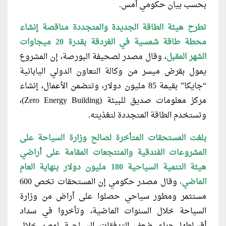
بحسب بيان حكومي أمس.
تطرح هيئة الطاقة الجديدة والمتجددة مناقصة إنشاء
محطة طاقة شمسية في الغردقة بقدرة 20 ميجاوات
الشهر المقبل
، وقال مصدر لصحيفة البورصة، إن المشروع
يمول بقرض ميسر من وكالة التعاون الدولي اليابانية
“جايكا” بقيمة 85 مليون دولار، وتتضمن الأعمال، إنشاء
مركز معلومات صديق للبيئة (Zero Energy Building)،
وتستخدم الطاقة المتجددة لتغذيته.
بلغت المستحقات المتأخرة لصالح وزارة السياحة على
المشروعات الفندقية والمنتجعات المقامة على أراضي
هيئة التنمية السياحية 180 مليون دولار بنهاية العام
الماضي
،
وقال مصدر حكومي إن المستحقات تخص 600
مستثمر ومطور سياحي حصلوا على أراض من وزارة
السياحة خلال السنوات الماضية، وتأخروا في سداد
أقساطها جراء ضعف التدفقات السياحية لمصر خلال