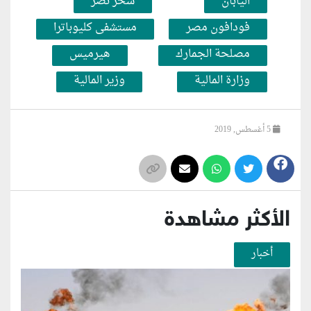
اليابان
سحر نصر
فودافون مصر
مستشفى كليوباترا
مصلحة الجمارك
هيرميس
وزارة المالية
وزير المالية
5 أغسطس, 2019
الأكثر مشاهدة
أخبار