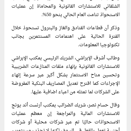
الشلقاني للاستشارات القانونية والمحاماة إن عمليات
الاستحواذ تنامت العام الحالي بنحو 50%.
وذكر أن قطاعات الفنادق والغاز والبترول تستحوذ خلال
الفترة الحالية على اهتمامات المستثمرين بجانب
تكنولوجيا المعلومات.
وطالب أشرف الإبراشي، الشريك الرئيسي بمكتب الإبراشي
للاستشارات القانونية بإنهاء ملفات المنازعات الضريبية
وتحسين مناح اﻻستثمار بشكل أكبر عبر سرعة إنهاء
الإجراءات كما اقترح تعديل المصاريف البنكية المفروضة
على الشركات لما تمثله من اعباء اضافية عليها.
وقال حسام نصر، شريك الضرائب بمكتب أرنست أند يونج
للاستشارات المالية والمراجعة إن معظم عمليات
الاستحواذات حاليًا تم عبر شركات محلية أو شركات
أجنبية تعمل بالفعل في السوق، لكنها لا تجذب مستثمرين