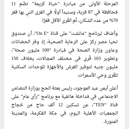
المرحلة الأولى من مبادرة “حياة كريمة” تضُم 11
مُحافظة في 87 قرية، وستبدأ أولًا في القرى التي بها فقر
70% من عدد السُكان، ثُم القُرى الأقل فقرًا.
وأضاف لبرنامج “مانشت” على قناة “On E”، أن صندوق
تحيا مصر ركز على الرعاية الصحية، إذ وفر الحضانات
وعاون وزارة الصحة في مُبادرة “100 مليون صحة”،
وتطوير 103 قُرى في مختلف المجالات، بخلاف 150
مليون جنيه لتوفير الفرش والأجهزة للوحدات السكنية
للقُرى وحي الأسمرات.
أعلن أيمن عبد الموجود، رئيس بعثة الحج بوزارة التضامن
الاجتماعي في مُداخلة هاتفية مع برنامج “رأى عام” على
قناة “TEN”، عن تسكين 12 ألف حاج من حُجاج
الجمعيات الأهلية اليوم، في مكة المُكرمة، والمدينة
المنورة.