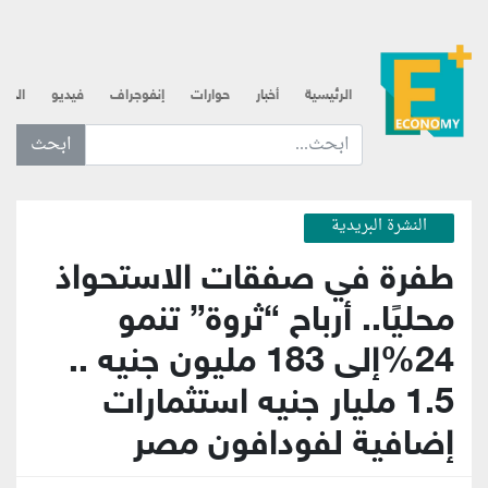
الرئيسية
أخبار
حوارات
إنفوجراف
فيديو
الذه
ابحث عن... :
النشرة البريدية
طفرة في صفقات الاستحواذ
محليًا.. أرباح “ثروة” تنمو
24%إلى 183 مليون جنيه ..
1.5 مليار جنيه استثمارات
إضافية لفودافون مصر