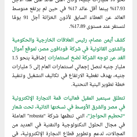
17.93% بينما أقل عائد 17% في حين لم يرتفع متوسط
العائد عن العطاء السابق لأذون الخزانة أجل 91 يومًا
لتستقر عند مستوى 17.89%.
كشف أيمن عصام، رئيس العلاقات الخارجية والحكومية
والشئون القانونية في شركة فودافون مصر، لموقع أموال
الغد عن توجه الشركة لضخ استثمارات
إضافية بنحو 1.5
مليار جنيه لتصل إجمالي استثمارات العام إلى 5 مليارات
جنيه، بهدف تغطية الارتفاع في تكاليف التشغيل وتنفيذ
خطة تطوير البنية التحتية.
تنطلق سبتمبر المقبل فعاليات قمة التجارة الإلكترونية
في مصر والشرق الأوسط في نسختها الثانية، تحت شعار
“تحطيم الحواجز”،
التي تنظمها شركة “robusta” العاملة
في مجال الحلول التكنولوجية والتقنية في العديد من
المجالات، لدعم وتطوير قطاع التجارة الإلكترونية، في