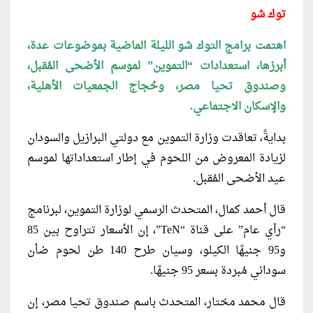
توك شو
اهتمت برامج التوك شو الليلة الماضية بموضوعات عدة،
أبرزها، استعدادات “التموين” لموسم الأضحى المُقبل،
وصندوق تحيا مصر، وحُجاج الجمعيات الأهلية،
والإسكان الاجتماعي.
بدايةً، تعاقدت وزارة التموين مع دولتي البرازيل والسودان
لزيادة المعروض من اللحوم في إطار استعداداتها لموسم
عيد الأضحى المُقبل.
قال أحمد كمال، المتحدث الرسمي لوزارة التموين، لبرنامج
“رأي عام” على قناة “TeN”، إن الأسعار تتراوح بين 85
و95 جنيهًا الكيلو، وسيان طرح 140 طن لحوم ضأن
سوداني مُبردة بسعر 95 جنيهًا.
قال محمد مختار، المتحدث باسم صندوق تحيا مصر، إن