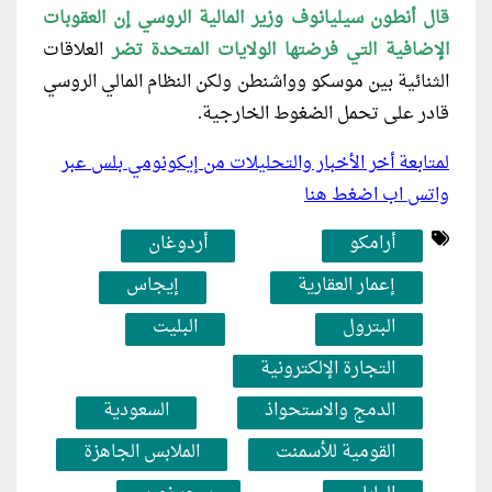
قال أنطون سيليانوف وزير المالية الروسي إن العقوبات
الإضافية التي فرضتها الولايات المتحدة تضر
العلاقات
الثنائية بين موسكو وواشنطن ولكن النظام المالي الروسي
قادر على تحمل الضغوط الخارجية.
لمتابعة أخر الأخبار والتحليلات من إيكونومي بلس عبر
واتس اب اضغط هنا
أرامكو
أردوغان
إعمار العقارية
إيجاس
البترول
البليت
التجارة الإلكترونية
الدمج والاستحواذ
السعودية
القومية للأسمنت
الملابس الجاهزة