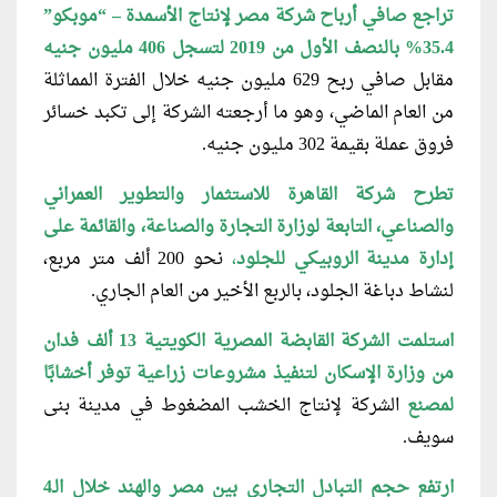
تراجع صافي أرباح شركة مصر لإنتاج الأسمدة – “موبكو”
35.4% بالنصف الأول من 2019 لتسجل 406 مليون جنيه
مقابل صافي ربح 629 مليون جنيه خلال الفترة المماثلة
من العام الماضي، وهو ما أرجعته الشركة إلى تكبد خسائر
فروق عملة بقيمة 302 مليون جنيه.
تطرح شركة القاهرة للاستثمار والتطوير العمراني
والصناعي، التابعة لوزارة التجارة والصناعة، والقائمة على
إدارة مدينة الروبيكي للجلود
،
نحو 200 ألف متر مربع،
لنشاط دباغة الجلود، بالربع الأخير من العام الجاري.
استلمت الشركة القابضة المصرية الكويتية 13 ألف فدان
من وزارة الإسكان لتنفيذ مشروعات زراعية توفر أخشابًا
لمصنع
الشركة لإنتاج الخشب المضغوط في مدينة بنى
سويف.
ارتفع حجم التبادل التجاري بين مصر والهند خلال الـ4