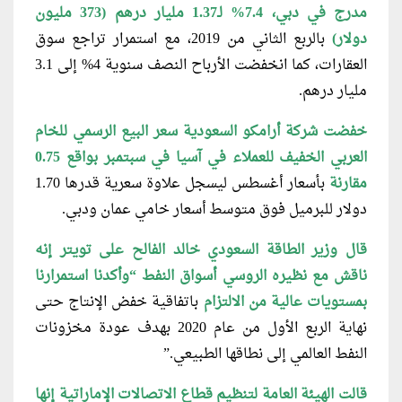
مدرج في دبي، 7.4% لـ1.37 مليار درهم (373 مليون
دولار)
بالربع الثاني من 2019، مع استمرار تراجع سوق
العقارات، كما انخفضت الأرباح النصف سنوية 4% إلى 3.1
مليار درهم.
خفضت شركة أرامكو السعودية سعر البيع الرسمي للخام
العربي الخفيف للعملاء في آسيا في سبتمبر بواقع 0.75
مقارنة
بأسعار أغسطس ليسجل علاوة سعرية قدرها 1.70
دولار للبرميل فوق متوسط أسعار خامي عمان ودبي.
قال وزير الطاقة السعودي خالد الفالح على تويتر إنه
ناقش مع نظيره الروسي أسواق النفط
“
وأكدنا استمرارنا
بمستويات عالية من الالتزام
باتفاقية خفض الإنتاج حتى
نهاية الربع الأول من عام 2020 بهدف عودة مخزونات
النفط العالمي إلى نطاقها الطبيعي.”
قالت الهيئة العامة لتنظيم قطاع الاتصالات الإماراتية إنها