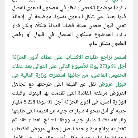
دائرة الموضوع تختص بالنظر في مضمون الدعوى للفصل
فيها بعيدًا عن شكل الدعوى نفسها، موضحة أن الإحالة
تعني قبول طعون هيئة قضايا الدولة شكلًا، ولكن قرار
دائرة الموضوع سيكون الفيصل في قبول أو رفض
الطعون بشكل عام.
استمر تراجع طلبات اﻻكتتاب على عطاء أذون الخزانة
أجل 91 و273 يومًا للأسبوع الثاني على التوالي بعد عطاء
الخميس الماضي، من جانبها استمرت وزارة المالية في
قبول عروض
تقل عن القيمة التي طرحتها مع تجاهل
العروض مرتفعة الفائدة التي تقدمت بها البنوك، وقبلت
الوزارة أمس، في أذون الخزانة أجل 91 يومًا 5.228 مليار
جنيه أي أقل بنحو 4 مليارات جنيه عن القيمة التي طلبتها
والبالغة 9.250 مليار جنيه، ووفقا لنتائج العطاء فقد تم
تغطيته بواقع مرة واحدة ليصل إجمالي عروض اﻻكتتاب
نحو 10 مليارات جنيه، وكان أعلى عائد على هذا اﻷجل