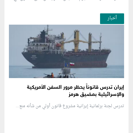
أخبار
إيران تدرس قانوناً يحظر مرور السفن الأمريكية
والإسرائيلية بمضيق هرمز
تدرس لجنة برلمانية إيرانية مشروع قانون ⁠أولي من شأنه منع...
منطقة إعلانية