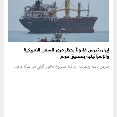
إيران تدرس قانوناً يحظر مرور السفن الأمريكية
والإسرائيلية بمضيق هرمز
تدرس لجنة برلمانية إيرانية مشروع قانون ⁠أولي من شأنه منع...
منطقة إعلانية