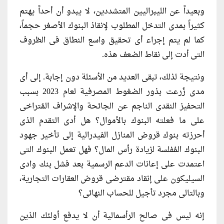
وبعيداً عن الليبراليين المتشددين، لا يبدو أن أحداً يهتم
كثيراً بمدى التدخل المطلوب لإنقاذ البنوك الأصغر حجماً،
كما لم يتم إجراء أى تحقيق واسع النطاق فى الظروف
التى أدت إلى نقاط الضعف هذه.
ونتيجة لذلك، تبقى العديد من الأسئلة دون إجابة. إلى أى
مدى زُرعت بذور الضغوط المصرفية لعام 2023 بسبب
التحفيز النقدى الناجم عن الجائحة والإشراف المُتراخى
على ما فعلته البنوك بالأموال؟ هل أدى التقدم الذى
أحرزته بنوك قروض المنازل الفيدرالية إلى تأخير جهود
البنوك المُفلسة لزيادة رأس المال؟ فهل تعمل البنوك التى
اعتمدت على إعانات الدعم الرسمية بعد فشل بنك وادى
السيليكون على إنقاد مقترضى قروض العقارات التجارية،
وبالتالى مجرد تأجيل للحساب النهائى؟
إنه ليس فى صالح الرأسمالية أن لا يدفع أولئك الذين