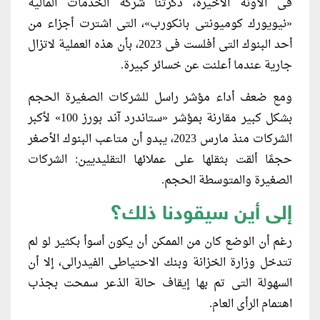
فى الآونة الأخيرة، ذكّرتنا شركة الخدمات المالية
«نيويورك كوميونتى بانكورب»، التى اشترت أجزاء من
أحد البنوك التى أفلست فى 2023، بأن هذه العملية لاتزال
جارية عندما أعلنت عن خسائر كبيرة.
ومع ضعف أداء مؤشر راسل للشركات الصغيرة الحجم
بشكل كبير مقارنة بمؤشر «ستاندرد آند بورز 100» لأكبر
الشركات منذ مارس 2023، يبدو أن متاعب البنوك الأصغر
حجمًا ألقت بثقلها على عملائها التقليديين: الشركات
الصغيرة والمتوسطة الحجم.
إلى أين سيقودنا ذلك؟
رغم أن الوضع كان من الممكن أن يكون أسوأ بكثير لو لم
تتدخل وزارة الخزانة وبنك الاحتياطى الفيدرالى، إلا أن
السهولة التى تم بها إيقاف حالة الذعر سمحت بجذب
اهتمام الرأى العام.