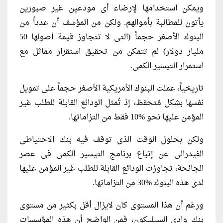
ويمكن استخدامها لإرضاء أى مودعين غير صبورين
يأتون للمطالبة بأموالهم. ولكن من المؤسف أن عدداً من
البنوك الأصغر حجماً (التى لا تتجاوز قيمة أصولها 50
مليار دولار) لم تتمكن من تحقيق استقرار مماثل مع
استمرار التيسير الكمى.
تاريخياً، عملت البنوك الأمريكية الأصغر حجماً على تمويل
نفسها بشكل مُتحفظ، إذ تُمثل الودائع القابلة للطلب غير
المؤمن عليها نحو %10 فقط من التزاماتها.
ولكن بحلول الوقت الذى توقف فيه بنك الاحتياطى
الفيدرالى عن إتباع برنامج التيسير الكمى فى عصر
الجائحة، تجاوزت الودائع القابلة للطلب غير المؤمن عليها
لدى هذه البنوك %30 من التزاماتها.
ورغم أن هذا المستوى كان لايزال أقل بكثير من مستوى
بنك وادى السيليكون، فمن الواضح أن هذه المؤسسات