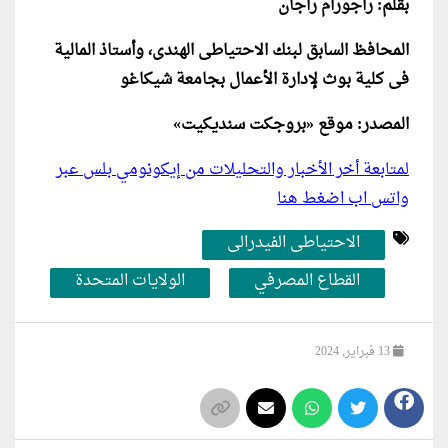
بقلم: راجورام راجان
المحافظ السابق لبنك الاحتياطى الهندى، وأستاذ المالية
فى كلية بوث لإدارة الأعمال بجامعة شيكاغو
المصدر: موقع «بروجكت سنديكيت»
لمتابعة أخر الأخبار والتحليلات من إيكونومي بلس عبر
واتس اب اضغط هنا
الاحتياطى الفيدرالى
القطاع المصرفي
الولايات المتحدة
13 فبراير, 2024