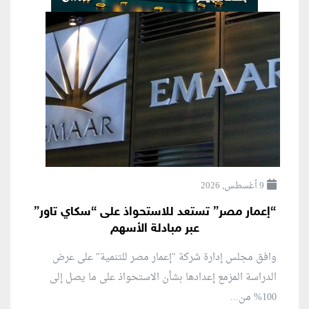
9 أغسطس, 2026
“إعمار مصر” تستعد للاستحواذ على “سكاي تاور”
عبر مبادلة الأسهم
وافق مجلس إدارة شركة "إعمار مصر للتنمية" على عرض
الدراسة المزمع إعدادها بشأن الاستحواذ على ما يصل إلى
100% من...