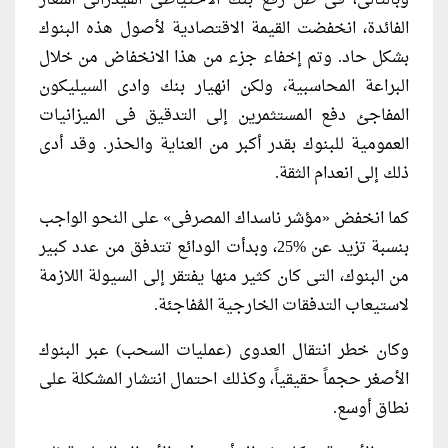
وبالتالى، فى ظل رفع بنك الاحتياطى الفيدرالى أسعار
الفائدة، انخفضت القيمة الاقتصادية لأصول هذه البنوك
بشكل حاد. وتم إخفاء جزء من هذا الانخفاض من خلال
البراعة المحاسبية، ولكن انهيار بنك وادى السيليكون
المفاجئ دفع المستثمرين إلى التدقيق فى الميزانيات
العمومية للبنوك بقدر أكبر من العناية والحذر. وقد أدى
ذلك إلى انعدام الثقة.
كما انخفض «مؤشر ناسداك المصرفى» على النحو الواجب
بنسبة تزيد عن %25، وبدأت الودائع تتدفق من عدد كبير
من البنوك، التى كان كثير منها يفتقر إلى السيولة اللازمة
لاستيعاب التدفقات الخارجية المُفاجئة.
وكان خطر انتقال العدوى (عمليات السحب) عبر البنوك
الأصغر حجماً حقيقياً، وكذلك احتمال انتشار المشكلة على
نطاق أوسع.