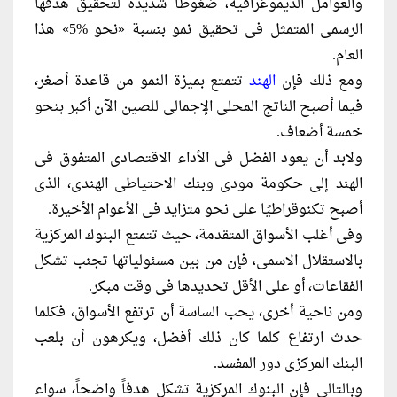
والعوامل الديموغرافية، ضغوطاً شديدة لتحقيق هدفها
الرسمى المتمثل فى تحقيق نمو بنسبة «نحو %5» هذا
العام.
ومع ذلك فإن
الهند
تتمتع بميزة النمو من قاعدة أصغر،
فيما أصبح الناتج المحلى الإجمالى للصين الآن أكبر بنحو
خمسة أضعاف.
ولابد أن يعود الفضل فى الأداء الاقتصادى المتفوق فى
الهند إلى حكومة مودى وبنك الاحتياطى الهندى، الذى
أصبح تكنوقراطيًا على نحو متزايد فى الأعوام الأخيرة.
وفى أغلب الأسواق المتقدمة، حيث تتمتع البنوك المركزية
بالاستقلال الاسمى، فإن من بين مسئولياتها تجنب تشكل
الفقاعات، أو على الأقل تحديدها فى وقت مبكر.
ومن ناحية أخرى، يحب الساسة أن ترتفع الأسواق، فكلما
حدث ارتفاع كلما كان ذلك أفضل، ويكرهون أن بلعب
البنك المركزى دور المفسد.
وبالتالى فإن البنوك المركزية تشكل هدفاً واضحاً، سواء