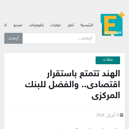
الرئيسية
أخبار
حوارات
إنفوجراف
فيديو
الذه
ابحث عن... :
ملفات
الهند تتمتع باستقرار
اقتصادى.. والفضل للبنك
المركزى
8 أبريل, 2024