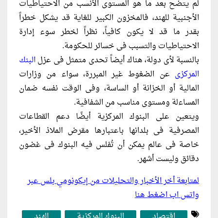
لم يتضح بعد ما هو المستوى الأنسب من الاحتياطيات
الأجنبية للهند، فالمخزون الكبير للغاية قد يشكل خطراً
بقدر ما قد لا يكون كافياً، نظراً لخطر سوء إدارة
الاحتياطيات والتسبب فى خسائر للحكومة.
بالنسبة لأى دولة، هناك أيضاً تحدى متمثل فى عزل
البنك
المركزى
عن الضغوط غير المبررة، سواء من وزارات
المالية أو الخزانة أو الساسة، وفى الوقت نفسه ضمان
المساءلة ومستوى مناسب من الشفافية.
ويتعين على البنوك المركزية أيضًا دعم القطاعات
المصرفية فى بلدانها باعتبارها مقرض الملاذ الأخير،
خاصة فى عالم يمكن أن تُفلس فيه البنوك فى غضون
دقائق وليست أشهر.
لمتابعة أخر الأخبار والتحليلات من إيكونومي بلس عبر
واتس اب اضغط هنا
اقتصاد
البنوك المركزية
الهند