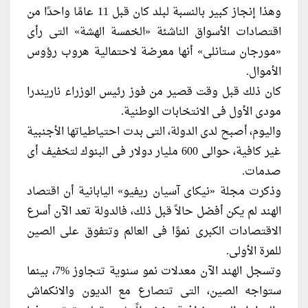
وهذا إنجاز كبير بالنسبة لبلد كان قبل 11 عامًا واحدًا من
اقتصادات الأسواق الناشئة «الخمسة الهشة» التى رأى
«مورجان ستانلى» أنها معرضة لاحتمالية هروب رؤوس
الأموال.
كان ذلك قبل وقت قصير من فوز رئيس الوزراء ناريندرا
مودى الأول فى الانتخابات الوطنية.
واليوم، أصبح لدى الدولة، التى بدت احتياطياتها الأجنبية
غير كافية، حوالى 600 مليار دولار فى البنوك لتخفيف أى
صدمات.
وذكرت مجلة «نيكاى آسيان ريفيو» اليابانية أن اقتصاد
الهند لم يكن أفضل حالاً قبل ذلك، فالدولة تعد الآن أسرع
الاقتصادات الكبرى نموًا فى العالم وتتفوق على الصين
للمرة الأولى.
وتسجل الهند الآن معدلات نمو سنوية تتجاوز %7، بينما
ستواجه الصين، التى تتصارع مع الديون والانكماش