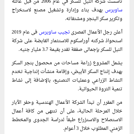
تأسست شركة النيل للسكر في عام 2006 من قبل عائلة
ساويرس
بهدف بناء وإدارة وتشغيل مصنع لاستخراج
وتكرير سكر البنجر ومشتقاته.
أعلن رجل الأعمال المصرى
نجيب ساويرس
فى عام 2019
استحواذ شركته أوراسكوم للاستثمار القابضة على شركة
النيل للسكر بإجمالى صفقة تقدر بقيمة 3.7 مليار جنيه.
يشمل المشروع زراعة مساحات من محصول بنجر السكر
بهدف إنتاج السكر الأبيض، وإقامة منشأت إنتاجية تخدم
النشاط الزراعي وعمليات التصنيع، بالإضافة إلى نشاط
تنمية الثروة الحيوانية.
من المقرر أن تبدأ الشركة الأعمال الهندسية وحفر الآبار
خلال المرحلة الحالية، على أن تنتهى من كافة أعمال
الاستصلاح والاستزراع طبقاً لدراسة الجدوى والمخطط
الزمني المطلوب خلال 3 أعوام.