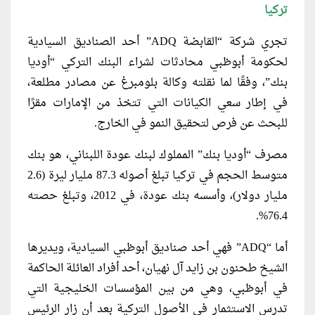
تركيا
تجري شركة “القابضة ADQ” أحد الصناديق السيادية
لحكومة أبوظبي محادثات لشراء البنك التركي “أوديا
بنك”، وفقًا لما نقلته وكالة بلومبرغ عن مصادر مطلعة،
في إطار سعي الكيانات التي تتخذ من الإمارات مقرًا
للبحث عن فرص لتحقيق النمو في الخارج.
مصرف “أوديا بنك” المملوك لبنك عودة اللبناني، هو بنك
متوسط الحجم في تركيا تبلغ أصوله 87.3 مليار ليرة (2.6
مليار دولار)، وأسسه بنك عودة، في 2012، وتبلغ حصته
76.4%.
أما “ADQ” فهي أحد صناديق أبوظبي السيادية، ويديرها
الشيخ طحنون بن زايد آل نهيان، أحد أفراد العائلة الحاكمة
في أبوظبي، وهي من بين المؤسسات الخليجية التي
تدرس الاستثمار في الأصول التركية بعد أن زار الرئيس