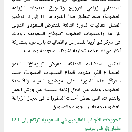
استثماري زراعي لترويج وتسويق منتجات الزراعة
العضوية؛ حيث تنطلق خلال الفترة من 11 إلى 13 نوفمبر
المقبل، فعاليات الدورة الثالثة للمعرض السعودي الدولي
للزراعة والمنتجات العضوية “بيوفاخ السعودية”، وذلك
في مركز ذي أرينا للمعارض والفعاليات بالرياض، بمشاركة
أكثر من 50 علامة تجارية لشركات سعودية وعالمية.
تعكس استضافة المملكة لمعرض “بيوفاخ”، النمو
المتسارع الذي يشهده قطاع المنتجات العضوية، حيث
ستركّز هذه الدورة، على موضوع المياه والأسمدة
العضوية، وذلك من خلال إقامة سلسلة من ورش العمل
والندوات، التي تغطي أحدث التطورات في مجال الزراعة
العضوية، ومعايير الجودة والتسويق.
تحويلات الأجانب المقيمين في السعودية ترتفع إلى 12.1
مليار ريال في يونيو