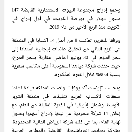
وجمع إدراج مجموعة البيوت الاستثمارية القابضة 147
مليون دولار في بورصة الكويت، في أول إدراج في
الكويت منذ الربع الأخير من عام 2019.
ووفقا للتقرير، تمكنت 8 من أصل 14 اكتتابا في المنطقة
في الربع الثاني من تحقيق عائدات إيجابية استنادا إلى
سعر السهم في 30 يونيو الماضي مقارنة بسعر الطرح،
حيث حققت شركة مياهنا السعودية أعلى مكاسب سعرية
بنسبة 90.4% خلال الفترة المذكورة.
وبحسب “إرنست آند يونغ “، واصلت المملكة قيادة نشاط
صفقات الاكتتاب المزمع تنفيذها في منطقة الشرق
الأوسط وشمال إفريقيا في الفترة المقبلة من العام، مع
إعلان 14 شركة سعودية عن نيتها لإدراج أسهمها بحلول
نهاية العام، بما في ذلك شركة الرياض المالية المحدودة،
وشركة يونايتد إنترناشيونال القابضة والمطاحن العربية