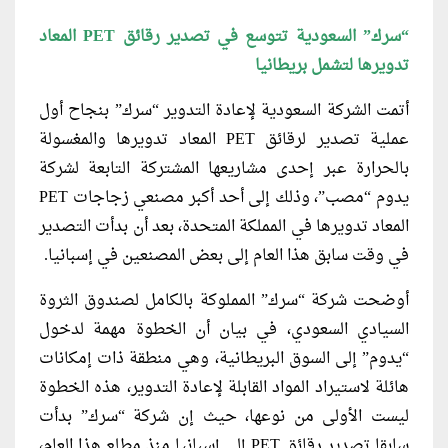
“سرك” السعودية تتوسع في تصدير رقائق PET المعاد
تدويرها لتشمل بريطانيا
أتمت الشركة السعودية لإعادة التدوير “سرك” بنجاح أول
عملية تصدير لرقائق PET المعاد تدويرها والمغسولة
بالحرارة عبر إحدى مشاريعها المشتركة التابعة لشركة
يدوم “مصب”، وذلك إلى أحد أكبر مصنعي زجاجات PET
المعاد تدويرها في المملكة المتحدة، بعد أن بدأت التصدير
في وقت سابق هذا العام إلى بعض المصنعين في إسبانيا.
أوضحت شركة “سرك” المملوكة بالكامل لصندوق الثروة
السيادي السعودي، في بيان أن الخطوة مهمة لدخول
“يدوم” إلى السوق البريطانية، وهي منطقة ذات إمكانات
هائلة لاستيراد المواد القابلة لإعادة التدوير، هذه الخطوة
ليست الأولى من نوعها، حيث إن شركة “سرك” بدأت
سابقا تصدير رقائق PET إلى إسبانيا منذ مطلع هذا العام،