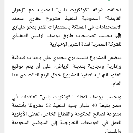
تحالفت شركة “كونكريت بلس” المصرية مع “زهران
القابضة” السعودية لتنفيذ مشروع عقاري متعدد
الاستخدامات في المملكة باستثمارات تقدر بنحو ملياري
ريال، بحسب تصريحات طارق يوسف الرئيس التنفيذي
للشركة المصرية لقناة الشرق الإخبارية.
يتضمن المشروع تشييد برج يحتوي على وحدات فندقية
وإدارية وتجارية بمدينة الرياض، على أن يتم توقيع
العقود النهائية لتنفيذ المشروع خلال الربع الثالث من هذا
العام.
وبحسب يوسف تمتلك “كونكريت بلس” تعاقدات في
مصر بقيمة 40 مليار جنيه لتنفيذ 52 مشروعًا بأنشطة
متنوعة لصالح الحكومة والقطاع الخاص، تعطي الأولوية
للعمل في التوسعات الخارجية إلى السوقين السعودية
والليبية.