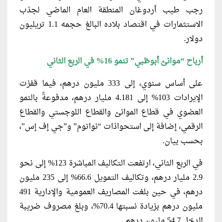
رجب طيب أردوغان المنطقة العام الماضي لجذب
الاستثمارات في اقتصاد بلاده البالغ حجمه 1.1 تريليون
دولار.
أرباح “موانئ أبوظبي” تنمو 16% في الربع الثاني
على أساس سنوي، إلى 333 مليون درهم، فيما قفزت
الإيرادات 103% إلى 4.181 مليار درهم، مدفوعةً بالنمو
العضوي في قطاع الموانئ والقطاع اللوجستي والقطاع
الرقمي، إضافة إلى استحواذات “نواتوم” و”جي إف إس”،
بحسب بيان.
في الربع الثاني، ارتفعت التكاليف المباشرة 123% إلى نحو
2.9 مليار درهم، وتكاليف التمويل 66.6% إلى 235 مليون
درهم، في حين بلغت المصاريف العمومية والإدارية 491
مليون درهم بزيادة نسبتها 70.4%، وبلغ مصروف ضريبة
الدخل 54.7 مليون درهم.