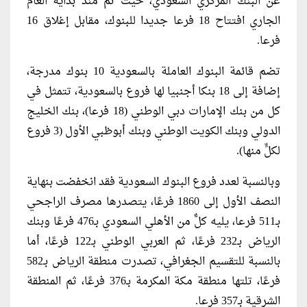
عن البنك المركزي السعودي، حيث تم منذ بداية العام
الجاري افتتاح 18 فرعا جديدا للبنوك، مقابل إغلاق 16
فرعا.
تضم قائمة البنوك العاملة بالسعودية 10 بنوك مدرجة،
إضافة إلى 18 بنكا أجنبيا لها فروع بالسعودية، تتمثل في
كل من بنك الإمارات دبي الوطني (18 فرعا)، بنك الخليج
الدولي وبنك الكويت الوطني وبنك أبوظبي الأول (3 فروع
لكلٍّ منها).
وبالنسبة لعدد فروع البنوك السعودية فقد انخفضت بنهاية
النصف الأول إلى 1860 فرعًا، يتصدرها مصرف الراجحي
بـ511 فرعا، يليه كلٌّ من الأهلي السعودي بـ476 فرعًا وبنك
الرياض بـ232 فرعًا، ثم العربي الوطني بـ122 فرعًا، أما
بالنسبة للتقسيم الجغرافي، تصدرت منطقة الرياض بـ582
فرعًا، تلتها منطقة مكة المكرمة بـ376 فرعًا، ثم المنطقة
الشرقية بـ357 فرعا.