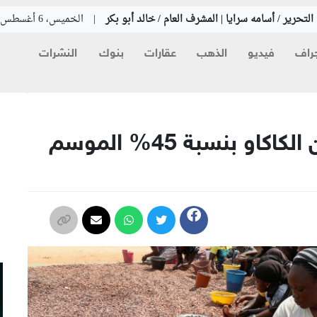
لتحرير / أسامه سرايا | المشرف العام / خالد أبو بكر
|
الخميس، 6 أغسطس 2026
راف
فيديو
الذهب
عقارات
بنوك
النشرات
م
“غانا” تعتزم رفع سعر طن الكاكاو بنسبة 45% الموسم
م