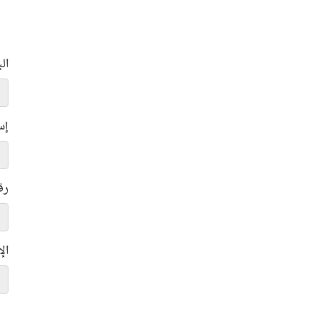
ال
إس
رق
ال