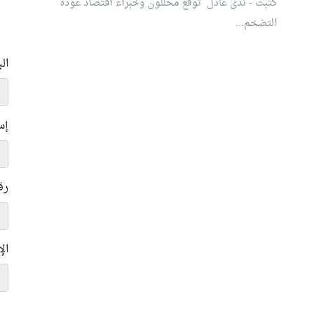
كتبت - ندى عادل توقع محللون وخبراء اقتصاد عودة
التضخم...
ال
إس
رق
ال