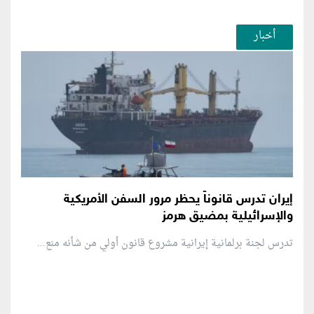
أخبار
إيران تدرس قانوناً يحظر مرور السفن الأمريكية
والإسرائيلية بمضيق هرمز
تدرس لجنة برلمانية إيرانية مشروع قانون ⁠أولي من شأنه منع...
منطقة إعلانية