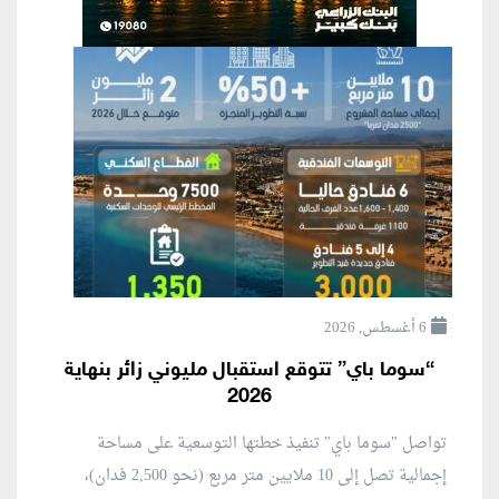
6 أغسطس, 2026
“سوما باي” تتوقع استقبال مليوني زائر بنهاية
2026
تواصل "سوما باي" تنفيذ خطتها التوسعية على مساحة
إجمالية تصل إلى 10 ملايين متر مربع (نحو 2,500 فدان)،