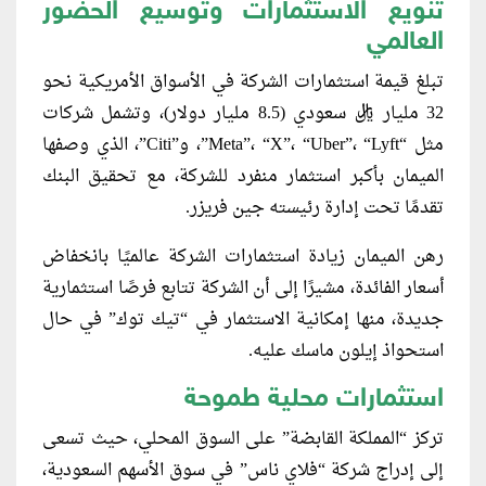
تنويع الاستثمارات وتوسيع الحضور
العالمي
تبلغ قيمة استثمارات الشركة في الأسواق الأمريكية نحو
32 مليار ريال سعودي (8.5 مليار دولار)، وتشمل شركات
مثل “Meta”، “X”، “Uber”، “Lyft”، و”Citi”، الذي وصفها
الميمان بأكبر استثمار منفرد للشركة، مع تحقيق البنك
تقدمًا تحت إدارة رئيسته جين فريزر.
رهن الميمان زيادة استثمارات الشركة عالميًا بانخفاض
أسعار الفائدة، مشيرًا إلى أن الشركة تتابع فرصًا استثمارية
جديدة، منها إمكانية الاستثمار في “تيك توك” في حال
استحواذ إيلون ماسك عليه.
استثمارات محلية طموحة
تركز “المملكة القابضة” على السوق المحلي، حيث تسعى
إلى إدراج شركة “فلاي ناس” في سوق الأسهم السعودية،