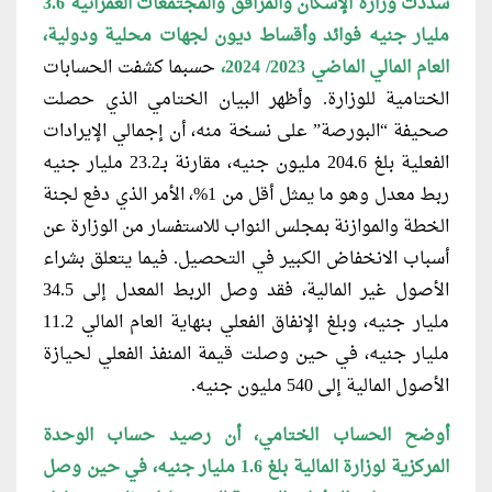
سددت وزارة الإسكان والمرافق والمجتمعات العمرانية 3.6
مليار جنيه فوائد وأقساط ديون لجهات محلية ودولية،
العام المالي الماضي 2023/ 2024،
حسبما كشفت الحسابات
الختامية للوزارة. وأظهر البيان الختامي الذي حصلت
صحيفة “البورصة” على نسخة منه، أن إجمالي الإيرادات
الفعلية بلغ 204.6 مليون جنيه، مقارنة بـ23.2 مليار جنيه
ربط معدل وهو ما يمثل أقل من 1%، الأمر الذي دفع لجنة
الخطة والموازنة بمجلس النواب للاستفسار من الوزارة عن
أسباب الانخفاض الكبير في التحصيل. فيما يتعلق بشراء
الأصول غير المالية، فقد وصل الربط المعدل إلى 34.5
مليار جنيه، وبلغ الإنفاق الفعلي بنهاية العام المالي 11.2
مليار جنيه، في حين وصلت قيمة المنفذ الفعلي لحيازة
الأصول المالية إلى 540 مليون جنيه.
أوضح الحساب الختامي، أن رصيد
حساب الوحدة
المركزية لوزارة المالية بلغ 1.6 مليار جنيه، في حين وصل