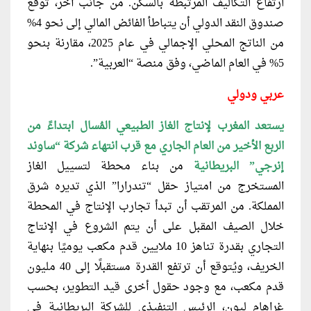
ارتفاع التكاليف المرتبطة بالسكن. من جانب آخر، توقع
صندوق النقد الدولي أن يتباطأ الفائض المالي إلى نحو 4%
من الناتج المحلي الإجمالي في عام 2025، مقارنة بنحو
5% في العام الماضي، وفق منصة “العربية”.
عربي ودولي
يستعد المغرب لإنتاج الغاز الطبيعي المُسال
ابتداءً من
الربع الأخير من العام الجاري مع قرب انتهاء شركة “ساوند
إنرجي” البريطانية
من بناء محطة لتسييل الغاز
المستخرج من امتياز حقل “تندرارا” الذي تديره شرق
المملكة. من المرتقب أن تبدأ تجارب الإنتاج في المحطة
خلال الصيف المقبل على أن يتم الشروع في الإنتاج
التجاري بقدرة تناهز 10 ملايين قدم مكعب يوميًا بنهاية
الخريف، ويُتوقع أن ترتفع القدرة مستقبلًا إلى 40 مليون
قدم مكعب، مع وجود حقول أخرى قيد التطوير، بحسب
غراهام ليون، الرئيس التنفيذي للشركة البريطانية في