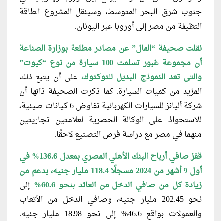
جنوب شرق البحر المتوسط، وسينقل المشروع الطاقة
النظيفة من مصر إلى أوروبا عبر اليونان.
نقلت صحيفة “المال” عن مصادر مطلعة
بوزارة الصناعة
أن مجموعة غبور تسلمت 100 سيارة من نوع “كيوت”
والتى تعد النموذج البديل للتوكتوك،
على أن يتبع ذلك
المزيد من كميات السيارة. كما ذكرت الصحيفة ذاتها أن
شركة أليانز للسيارات الكهربائية تفاوض 6 كيانات صينية،
للاستحواذ على الوكالة الحصرية لعلامتين تجاريتين
منهما في مصر مع دراسة فرص التصنيع لاحقًا.
قفز صافي أرباح البنك الأهلي المصري
بمعدل 136.6% في
أول 9 أشهر من 2024 مسجلًا 118.4 مليار جنيه، بدعم من
زيادة كل من صافي الدخل من العائد بنحو 60.6%
إلى
نحو 202.45 مليار جنيه، وصافي الدخل من الأتعاب
والعمولات بواقع 46.6% إلى نحو 18.98 مليار جنيه.