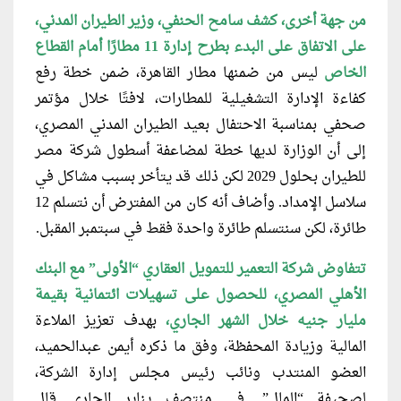
من جهة أخرى، كشف سامح الحنفي،
وزير الطيران المدني،
على الاتفاق على البدء بطرح إدارة 11 مطارًا أمام القطاع
الخاص
ليس من ضمنها مطار القاهرة، ضمن خطة رفع
كفاءة الإدارة التشغيلية للمطارات، لافتًا خلال مؤتمر
صحفي بمناسبة الاحتفال بعيد الطيران المدني المصري،
إلى أن الوزارة لديها خطة لمضاعفة أسطول شركة مصر
للطيران بحلول 2029 لكن ذلك قد يتأخر بسبب مشاكل في
سلاسل الإمداد. وأضاف أنه كان من المفترض أن نتسلم 12
طائرة، لكن سنتسلم طائرة واحدة فقط في سبتمبر المقبل.
تتفاوض شركة التعمير للتمويل العقاري
“الأولى” مع البنك
الأهلي المصري، للحصول على تسهيلات ائتمانية بقيمة
مليار جنيه خلال الشهر الجاري،
بهدف تعزيز الملاءة
المالية وزيادة المحفظة، وفق ما ذكره أيمن عبدالحميد،
العضو المنتدب ونائب رئيس مجلس إدارة الشركة،
لصحيفة “المال”. في منتصف يناير الجاري قال