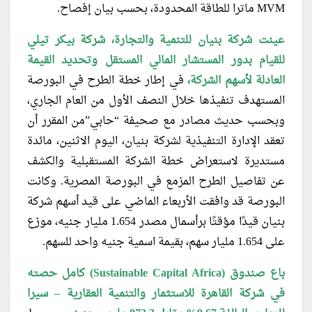
MVM ماترا للطاقة المحدودة، بحسب بيان إفصاح.
عينت شركة بنيان للتنمية والتجارة، شركة
بيكر تيلي
للقيام بدور المستشار المالي المستقل وتحديد القيمة
العادلة لأسهم الشركة،
في إطار خطة الطرح في البورصة
المستهدف تنفيذها خلال النصف الأول من العام الجاري،
وبحسب حديث مصادر مع صحيفة “حابي”من المقرر أن
تعقد الإدارة التنفيذية لشركة بنيان، اليوم الاثنين، مائدة
مستديرة لاستعراض خطة الشركة المستقبلية والكشف
عن تفاصيل الطرح المزمع في البورصة المصرية. وكانت
البورصة قد وافقت الأربعاء الماضي على قيد أسهم شركة
بنيان قيدًا مؤقتًا برأسمال مصدر 1.654 مليار جنيه، موزع
على 1.654 مليار سهم، بقيمة اسمية جنيه واحد للسهم.
باع صندوق (Sustainable Capital Africa)
كامل حصته
في شركة القاهرة للاستثمار والتنمية العقارية – سيرا