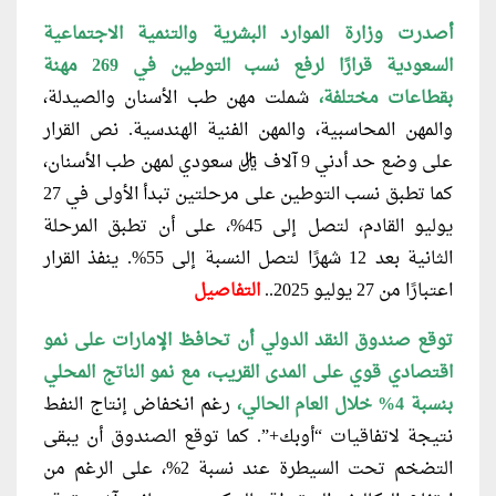
أصدرت وزارة الموارد البشرية والتنمية
الاجتماعية
السعودية قرارًا لرفع نسب التوطين في 269 مهنة
بقطاعات مختلفة،
شملت مهن طب الأسنان والصيدلة،
والمهن المحاسبية، والمهن الفنية الهندسية. نص القرار
على وضع حد أدني 9 آلاف ريال سعودي لمهن طب الأسنان،
كما تطبق نسب التوطين على مرحلتين تبدأ الأولى في 27
يوليو القادم، لتصل إلى 45%، على أن تطبق المرحلة
الثانية بعد 12 شهرًا لتصل النسبة إلى 55%. ينفذ القرار
اعتبارًا من 27 يوليو 2025..
التفاصيل
توقع صندوق النقد الدولي أن تحافظ
الإمارات على نمو
اقتصادي قوي على المدى القريب، مع نمو الناتج المحلي
بنسبة 4% خلال العام الحالي،
رغم انخفاض إنتاج النفط
نتيجة لاتفاقيات “أوبك+”. كما توقع الصندوق أن يبقى
التضخم تحت السيطرة عند نسبة 2%، على الرغم من