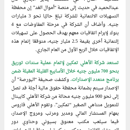
عبدالحميد في حديث إلى منصة
“أموال الغد” إن محفظة
التسهيلات الائتمانية للشركة تبلغ حاليًا نحو 3 مليارات
جنيه. وأضاف أن الشركة في مرحلة المفاوضات مع 4
بنوك لإبرام اتفاقيات معهم بهدف الحصول على تسهيلات
إئتمانية أخرى بقيمة 2.5 مليار جنيه، متوقعًا إتمام هذه
الإتفاقيات خلال الربع الأول من العام الجاري.
تستعد شركة الأهلي تمكين لإتمام عملية
سندات توريق
بنحو 700 مليون جنيه خلال الأسابيع القليلة المقبلة ضمن
برنامج متعدد الإصدارات.
وكشفت صحيفة “البورصة” أن
الإصدار سيتم بضمانة محفظة حقوق مالية أجلة قد تصل
إلى نحو 900 مليون جنيه محالة من شركة الأهلي كابيتال
للتمويل متناهي الصغير “تمكين”. وتقوم الأهلي فاروس
بمهام المستشار المالي ومدير ومرتب ومروج الإصدار،
فيما سيلعب مكتب معتوق بسيوني وحناوي دور