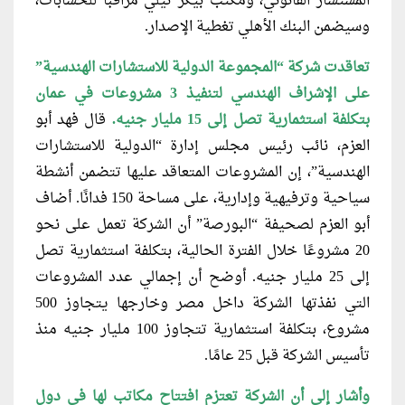
المستشار القانوني، ومكتب بيكر تيلي مراقبا للحسابات،
وسيضمن البنك الأهلي تغطية الإصدار.
تعاقدت شركة “المجموعة الدولية للاستشارات
الهندسية”
على الإشراف الهندسي لتنفيذ 3 مشروعات في عمان
بتكلفة استثمارية تصل إلى 15 مليار جنيه.
قال فهد أبو
العزم، نائب رئيس مجلس إدارة “الدولية للاستشارات
الهندسية”، إن المشروعات المتعاقد عليها تتضمن أنشطة
سياحية وترفيهية وإدارية، على مساحة 150 فدانًا. أضاف
أبو العزم لصحيفة “البورصة” أن الشركة تعمل على نحو
20 مشروعًا خلال الفترة الحالية، بتكلفة استثمارية تصل
إلى 25 مليار جنيه. أوضح أن إجمالي عدد المشروعات
التي نفذتها الشركة داخل مصر وخارجها يتجاوز 500
مشروع، بتكلفة استثمارية تتجاوز 100 مليار جنيه منذ
تأسيس الشركة قبل 25 عامًا.
وأشار إلى أن الشركة تعتزم افتتاح
مكاتب لها في دول