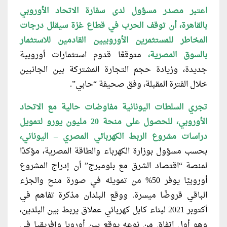
اعتبر مصدر مسؤول لدى سفارة الاتحاد
الأوروبي
بالقاهرة، أن توقف الحرب في قطاع غزة سيقلل درجات
المخاطر للمستثمرين الأوروبيين القادمين للاستثمار
بالسوق المصرية،
متوقعًا قدوم استثمارات أوروبية
جديدة، وزيادة حجم التجارة المشتركة بين الجانبين
خلال الفترة المقبلة، وفق صحيفة “حابي”.
تجري السلطات اليونانية مفاوضات حالية
مع الاتحاد
الأوروبي، للحصول على منحة 20 مليون يورو لتمويل
دراسات مشروع الربط الكهربائي المصري – اليوناني،
بحسب مسؤول بوزارة الكهرباء والطاقة المصرية، مؤكدًا
لمنصة “اقتصاد الشرق مع بلومبرج” أن إدراج المشروع
أوروبيًا يوفر 50% من تمويله في صورة منح والجزء
الباقي قروضًا ميسرة. ووقع البلدان مذكرة تفاهم في
أكتوبر 2021 لبناء كابل كهربائي عملاق يربط بين البلدين،
وهو أول اتفاق من نوعه يوقع بين أوروبا وإفريقيا في