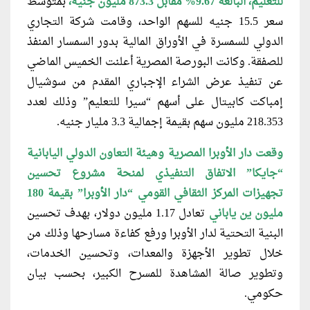
للتعليم، البالغة 9.67% مقابل 873.3 مليون جنيه،
بمتوسط
سعر 15.5 جنيه للسهم الواحد، وقامت شركة التجاري
الدولي للسمسرة في الأوراق المالية بدور السمسار المنفذ
للصفقة. وكانت البورصة المصرية أعلنت الخميس الماضي
عن تنفيذ عرض الشراء الإجباري المقدم من سوشيال
إمباكت كابيتال على أسهم “سيرا للتعليم” وذلك لعدد
218.353 مليون سهم بقيمة إجمالية 3.3 مليار جنيه.
وقعت دار الأوبرا المصرية وهيئة التعاون
الدولي اليابانية
“جايكا” الاتفاق التنفيذي لمنحة مشروع تحسين
تجهيزات المركز الثقافي القومي “دار الأوبرا” بقيمة 180
مليون ين ياباني
تعادل 1.17 مليون دولار، بهدف تحسين
البنية التحتية لدار الأوبرا ورفع كفاءة مسارحها وذلك من
خلال تطوير الأجهزة والمعدات، وتحسين الخدمات،
وتطوير صالة المشاهدة للمسرح الكبير، بحسب بيان
حكومي.