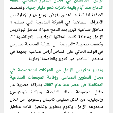
الزامل” العاملتان في مجال المطور الصناعي صفقة
اندماج منذ أيام بقيمة ناهزت نحو مليار جنيه.
وتضمنت
الصفقة اتفاقية مساهمين بغرض توزيع مهام الإدارة بين
الأطراف المساهمة في الشركة المدمجة التي تمتلك 4
مناطق صناعية كبرى بعد الدمج منها 3 مناطق لبولاريس
الزامل ومنطقة كانت تمتلكها “بولاريس إنترناشيونال”.
وكشفت صحيفة “البورصة” أن الشركة المدمجة تتفاوض
في الوقت الحالي على اقتناص أراض صناعية جديدة في
منطقتي السادس من أكتوبر والعاصمة الإدارية.
وتعتبر بولاريس الزامل من الشركات
المتخصصة في
مجال التطوير الصناعى وإقامة المجمعات الصناعية
المتكاملة في مصر منذ عام 2007،
بشراكة مصرية من
خلال مجموعة سياك القابضة، وتركية (بولاريس)
وإنجليزية من خلال ممفيس كابيتال وسعودية من خلال
مجموعة الزامل، وتقوم بتطوير وتشغيل ثلاث مناطق