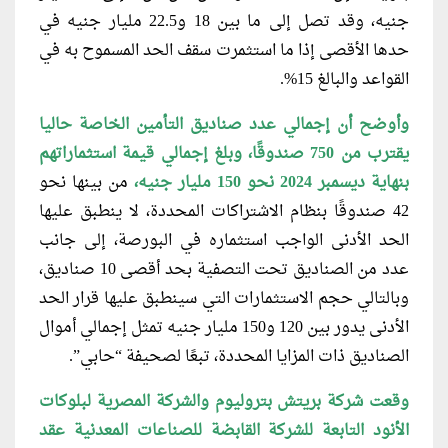
جنيه، وقد تصل إلى ما بين 18 و22.5 مليار جنيه في
حدها الأقصى إذا ما استثمرت سقف الحد المسموح به في
القواعد والبالغ 15%.
وأوضح أن إجمالي عدد صناديق التأمين
الخاصة حاليا
يقترب من 750 صندوقًا، وبلغ إجمالي قيمة استثماراتهم
بنهاية ديسمبر 2024 نحو 150 مليار جنيه،
من بينها نحو
42 صندوقًا بنظام الاشتراكات المحددة، لا ينطبق عليها
الحد الأدنى الواجب استثماره في البورصة، إلى جانب
عدد من الصناديق تحت التصفية بحد أقصى 10 صناديق،
وبالتالي حجم الاستثمارات التي سينطبق عليها قرار الحد
الأدنى يدور بين 120 و150 مليار جنيه تمثل إجمالي أموال
الصناديق ذات المزايا المحددة، تبعًا لصحيفة “حابي”.
وقعت شركة بريتش بتروليوم والشركة
المصرية لبلوكات
الأنود التابعة للشركة القابضة للصناعات المعدنية عقد