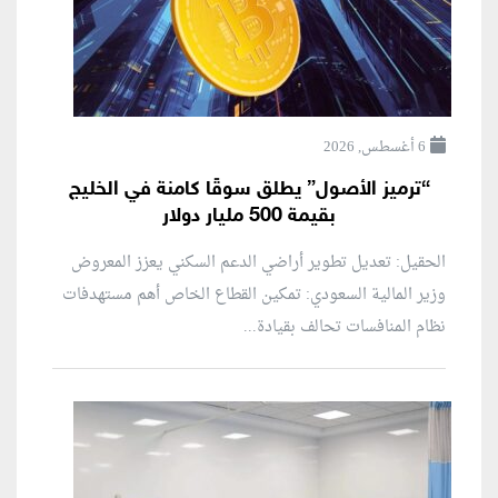
6 أغسطس, 2026
“ترميز الأصول” يطلق سوقًا كامنة في الخليج
بقيمة 500 مليار دولار
الحقيل: تعديل تطوير أراضي الدعم السكني يعزز المعروض
وزير المالية السعودي: تمكين القطاع الخاص أهم مستهدفات
نظام المنافسات تحالف بقيادة...