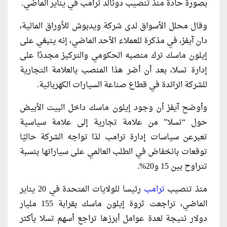
بصورة حادة منذ تنصيب دونالد ترامب في يناير الماضي.
وقال محلل الأسواق لدى شركة ويدبوش للأوراق المالية،
دان آيفز، في مذكرة للعملاء الأحد الماضي، إنه ينبغي على
إيلون ماسك ترك منصبه الحكومي والتركيز مجددًا على
إدارة تسلا، بعد أن أضر هذا المنصب بالعلامة التجارية
للشركة الرائدة في قطاع صناعة السيارات الكهربائية.
وأوضح آيفز أن وجود إيلون ماسك داخل البيت الأبيض
حول “تسلا” من علامة تجارية إلى علامة سياسية
تعبرعن سياسات إدارة ترامب لذا تواجه الشركة حاليًا
توقعات بانخفاض في الطلب العالمي على سياراتها بنسبة
تتراوح بين 15 و20%.
منذ تنصيب
ترامب
رئيسا للولايات المتحدة في 20 يناير
الماضي، تراجعت ثروة إيلون ماسك بقرابة 155 مليار
دولار نتيجة لعدة عوامل أبرزها تراجع أسهم تسلا بأكثر