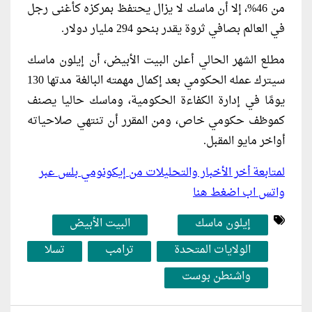
من 46%، إلا أن ماسك لا يزال يحتفظ بمركزه كأغنى رجل
في العالم بصافي ثروة يقدر بنحو 294 مليار دولار.
مطلع الشهر الحالي أعلن البيت الأبيض، أن إيلون ماسك
سيترك عمله الحكومي بعد إكمال مهمته البالغة مدتها 130
يومًا في إدارة الكفاءة الحكومية، وماسك حاليا يصنف
كموظف حكومي خاص، ومن المقرر أن تنتهي صلاحياته
أواخر مايو المقبل.
لمتابعة أخر الأخبار والتحليلات من إيكونومي بلس عبر
واتس اب اضغط هنا
إيلون ماسك
البيت الأبيض
الولايات المتحدة
ترامب
تسلا
واشنطن بوست