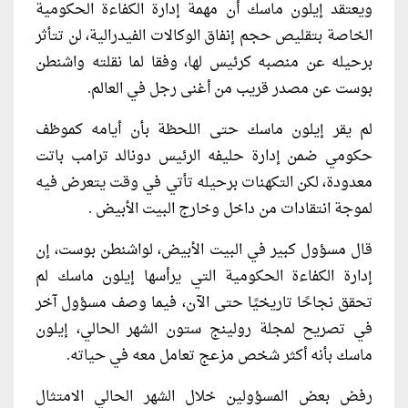
ويعتقد إيلون ماسك أن مهمة إدارة الكفاءة الحكومية
الخاصة بتقليص حجم إنفاق الوكالات الفيدرالية، لن تتأثر
برحيله عن منصبه كرئيس لها، وفقا لما نقلته واشنطن
بوست عن مصدر قريب من أغنى رجل في العالم.
لم يقر إيلون ماسك حتى اللحظة بأن أيامه كموظف
حكومي ضمن إدارة حليفه الرئيس دونالد ترامب باتت
معدودة، لكن التكهنات برحيله تأتي في وقت يتعرض فيه
لموجة انتقادات من داخل وخارج البيت الأبيض .
قال مسؤول كبير في البيت الأبيض، لواشنطن بوست، إن
إدارة الكفاءة الحكومية التي يرأسها إيلون ماسك لم
تحقق نجاحًا تاريخيًا حتى الآن، فيما وصف مسؤول آخر
في تصريح لمجلة رولينج ستون الشهر الحالي، إيلون
ماسك بأنه أكثر شخص مزعج تعامل معه في حياته.
رفض بعض المسؤولين خلال الشهر الحالي الامتثال