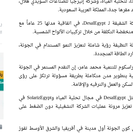
مُدارة من طرف خارجي بالشراكة مع DesalEgypt، لتحلية المياه، وشركة إنيرجيا للصناعات السويدي هلال،
ها جدة، المملكة العربية السعودية.
بالإضافة إلى ذلك، دخلت SolarizEgypt، الشركة الشقيقة لـ DesalEgypt، في اتفاقية مدتها 25 عاماً مع
ر
 منخفضة التكلفة من خلال تركيبات الألواح الشمسية.
ال
النظيفة رؤية شاملة لتعزيز النمو المستدام في الجونة،
رد الطاقة المتجددة.
وراسكوم للتنمية محمد عامر، إن التقدم المستمر في الجونة
نمية بتطوير مدن متكاملة بطريقة مسؤولة ترتكز على رؤى
سكن والعمل والترفيه والإقامة.
أضاف عامر أن التعاون مع شركاء موثوقين مثل DesalEgypt في مجال تحلية المياه وSolarizEgypt في
عزيز مرونة عمليات الشركة التشغيلية دون الضغط على
مرور أكثر من 10 سنوات على كون الجونة أول مدينة في أفريقيا والشرق الأوسط تفوز