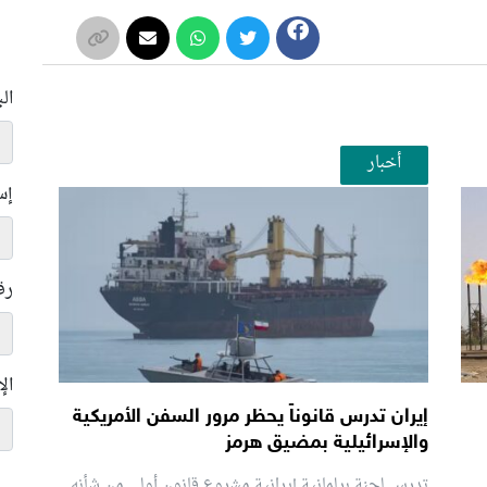
ال
أخبار
إس
رق
ال
إيران تدرس قانوناً يحظر مرور السفن الأمريكية
والإسرائيلية بمضيق هرمز
تدرس لجنة برلمانية إيرانية مشروع قانون ⁠أولي من شأنه