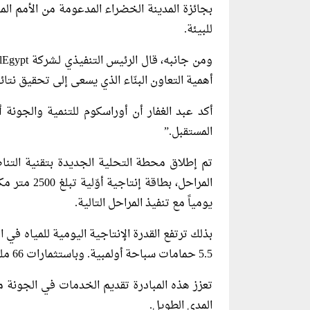
بجائزة المدينة الخضراء المدعومة من الأمم الم
للبيئة.
ومن جانبه، قال الرئيس التنفيذي لـشركة DesalEgypt خالد عبد الغفار، إن الشراكة مع
أهمية التعاون البنّاء الذي يسعى إلى تحقيق نتا
أكد عبد الغفار أن أوراسكوم للتنمية والجونة
المستقبل.”
يومياً مع تنفيذ المراحل التالية.
5.5 حمامات سباحة أولمبية. وباستثمارات 66 مليون جنيه.
تعزز هذه المبادرة تقديم الخدمات في الجونة م
المدى الطويل.