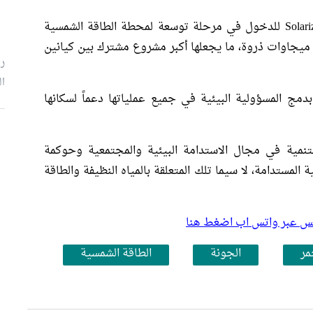
وقّعت الجونة اتفاقية جديدة مع شركة SolarizEgypt للدخول في مرحلة توسعة لمحطة الطاقة الشمسية
لكهروضوئية المشتركة، والتي تبلغ قدرتها 15.8 ميجاوات ذروة، ما يجعلها أكبر مشروع مشترك بين كيانين
رئ
ال
دمج المسؤولية البيئية في جميع عملياتها دعماً لسكانها
م
تنمية في مجال الاستدامة البيئية والمجتمعية وحوكمة
ة المستدامة، لا سيما تلك المتعلقة بالمياه النظيفة والطاقة
بلس عبر واتس اب اضغط هنا
مر
الجونة
الطاقة الشمسية