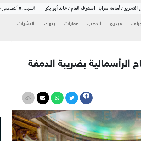
التحرير / أسامه سرايا | المشرف العام / خالد أبو بكر
|
السبت، 8 أغسطس 2026
راف
فيديو
الذهب
عقارات
بنوك
النشرات
م
ح الرأسمالية بضريبة الدمغة
م