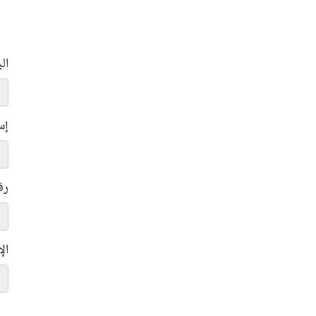
ال
إس
رق
ال