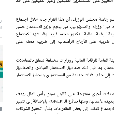
التغيير على المستثمرين المقيمين وغير المقيمين على حد
رئاسة مجلس الوزراء، أن هذا القرار جاء خلال اجتماع
ر
من الوزراء والمسؤولين، من بينهم وزير الاستثمار حسن
ال
 الرقابة المالية الدكتور محمد فريد. وقد شهد الاجتماع
ن ضريبة على الأرباح الرأسمالية إلى ضريبة دمغة على
 العامة للرقابة المالية ووزارات مختلفة تتعلق بالمعاملات
مار، بما في ذلك صناديق الاستثمار المباشر، والصناديق
ت إلى جذب فئات جديدة من المستثمرين وتحفيز الاستثمار
عديلات أخرى مقترحة على قانون سوق رأس المال بهدف
تبسيط عمل صناديق الاستثمار، وتوفير نماذج جديدة لأعمالها، ومنها نماذج الـ (GP/LP)، بالإضافة إلى تغيير
 الاجتماع كذلك إلى بعض المقترحات بشأن تحفيز الشركات