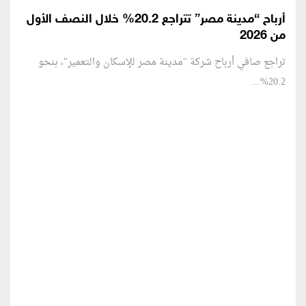
أرباح “مدينة مصر” تتراجع 20.2% خلال النصف الأول
من 2026
تراجع صافي أرباح شركة "مدينة مصر للإسكان والتعمير"، بنحو
20.2%...
منطقة إعلانية