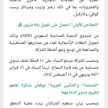
العديد من العلامات التجارية الأخرى للأغذية
والمشروبات، بما في ذلك زعتر وزيت، وسياتلز بيست
كوفي، وكارفيل.
“المطاحن الأولى” تحصل على تمويل بـ69 مليون ريال
من صندوق التنمية الصناعية السعودي (SIDF)، وذلك
لتمويل النفقات الرأسمالية لعدد من مشاريعها المستقبلية
والمساهمة في توسع ونمو أنشطة الشركة.
وبحسب الشركة سيتم السداد على 12 قسطًا نصف سنوي
متساوية من بعد فترة السماح، ليبدأ السداد في 15 فبراير
2027 وينتهي في 15 أغسطس 2032.
“المتحدة” و”التأمين العربية” توقعان مذكرة تفاهم
لتقييم جدوى اندماجهما
وبحسب بيان، ستقوم الشركتان ببدء عملية التحقق