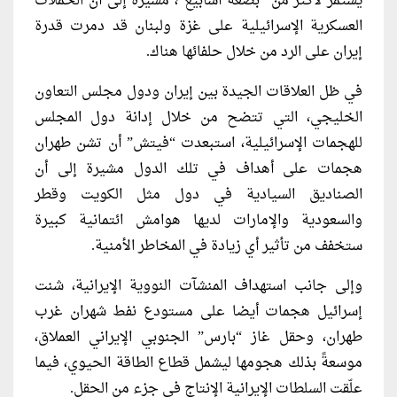
يستمر لأكثر من “بضعة أسابيع”، مشيرة إلى أن الحملات
العسكرية الإسرائيلية على غزة ولبنان قد دمرت قدرة
إيران على الرد من خلال حلفائها هناك.
في ظل العلاقات الجيدة بين إيران ودول مجلس التعاون
الخليجي، التي تتضح من خلال إدانة دول المجلس
للهجمات الإسرائيلية، استبعدت “فيتش” أن تشن طهران
هجمات على أهداف في تلك الدول مشيرة إلى أن
الصناديق السيادية في دول مثل الكويت وقطر
والسعودية والإمارات لديها هوامش ائتمانية كبيرة
ستخفف من تأثير أي زيادة في المخاطر الأمنية.
وإلى جانب استهداف المنشآت النووية الإيرانية، شنت
إسرائيل هجمات أيضا على مستودع نفط شهران غرب
طهران، وحقل غاز “بارس” الجنوبي الإيراني العملاق،
موسعةً بذلك هجومها ليشمل قطاع الطاقة الحيوي، فيما
علّقت السلطات الإيرانية الإنتاج في جزء من الحقل.