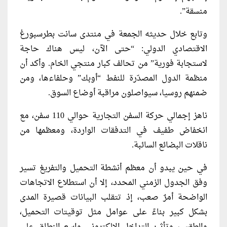
منسقة”.
وتابع خلال حديثه الجمعة في منتدى سانت بطرسبورغ
الاقتصادي الدولي: “حتى الآن، ليس هناك حاجة
لاستجابة فورية” من تحالف كبار منتجي الخام. وأكد أن
منظمة الدول المصدّرة للنفط “أوبك” وحلفاءها، ومن
ضمنهم روسيا، سيواصلون مراقبة أوضاع السوق.
ناهز إجمالي حركة السفن التجارية حوالي 110 سفن، مع
انخفاض طفيف في التدفقات الواردة، ومعظمها من
ناقلات البضائع السائبة.
في حين يبدو أن معظم أنشطة التحميل والتفريغ تسير
وفق الجدول الزمني المحدد، إلا أن استطلاع الاتجاهات
الواضحة أمرٌ صعب، إذ تتقلب البيانات قصيرة المدى
بشكل كبير بناءً على عوامل مثل توقيتات التحميل،