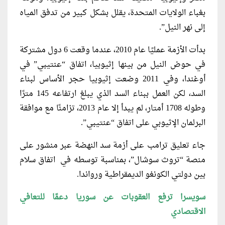
بغباء الولايات المتحدة، يقلل بشكل كبير من تدفق المياه
إلى نهر النيل”.
بدأت الأزمة عمليًا عام 2010، عندما وقعت 6 دول مشتركة
في حوض النيل من بينها إثيوبيا، اتفاق “عنتيبي” في
أوغندا، وفي 2011 وضعت إثيوبيا حجر الأساس لبناء
السد، لكن العمل ببناء السد الذي يبلغ ارتفاعه 145 مترًا
وطوله 1708 أمتار، لم يبدأ إلا عام 2013، تزامنًا مع موافقة
البرلمان الإثيوبي على اتفاق “عنتيبي”.
جاء تعليق ترامب على أزمة سد النهضة عبر منشور على
منصة “تروث سوشال”، بمناسبة توسطه في اتفاق سلام
بين دولتي الكونغو الديمقراطية ورواندا.
سويسرا ترفع العقوبات عن سوريا دعمًا للتعافي
الاقتصادي