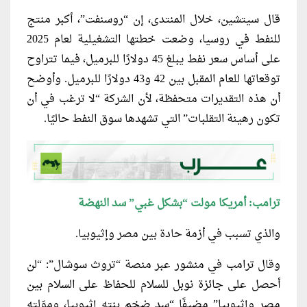
قال سيتشين، خلال المنتدى، إن “روسنفت”، أكبر منتج
للنفط في روسيا، وضعت خطتها التشغيلية لعام 2025
على أساس سعر نفط يبلغ 45 دولارًا للبرميل، فيما تتراوح
توقعاتها للعام المقبل بين 42 و43 دولارًا للبرميل. وأوضح
أن هذه التقديرات متحفظة، لأن الشركة “لا ترغب في أن
تكون رهينة التقلبات” التي تشهدها سوق النفط حاليًا.
ترامب: أمريكا مولت “بشكل غبي” سد النهضة
والذي تسبب في أزمة حادة بين مصر وإثيوبيا.
وقال ترامب في منشور عبر منصة “تروث سوشال”: “لن
أحصل على جائزة نوبل للسلام للحفاظ على السلام بين
مصر وإثيوبيا” مضيفًا “سد ضخم بنته إثيوبيا، وموّلته