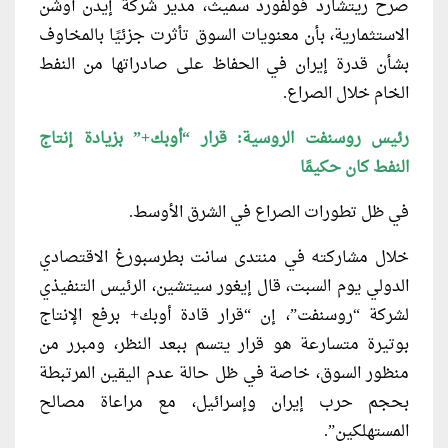
صرح ريتشارد فولفورد سميث، مدير شركة إيدن أوشن
الاستثمارية، بأن معنويات السوق تأثرت جزئيًا بالمخاوف
بشأن قدرة إيران في الحفاظ على صادراتها من النفط
الخام خلال الصراع.
رئيس روسنفت الروسية: قرار “أوبك+” بزيادة إنتاج
النفط كان حكيمًا
في ظل تطورات الصراع في الشرق الأوسط.
خلال مشاركته في منتدى سانت بطرسبورغ الاقتصادي
الدولي يوم السبت، قال إيغور سيتشين، الرئيس التنفيذي
لشركة “روسنفت”، إن “قرار قادة أوبك+ برفع الإنتاج
بوتيرة متسارعة هو قرار يتسم ببعد النظر، ومبرر من
منظور السوق، خاصة في ظل حالة عدم اليقين المرتبطة
بحجم حرب إيران وإسرائيل، مع مراعاة مصالح
المستهلكين”.