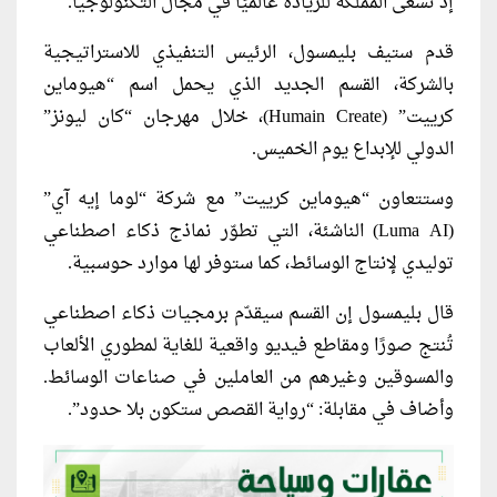
إذ تسعى المملكة للريادة عالميًا في مجال التكنولوجيا.
قدم ستيف بليمسول، الرئيس التنفيذي للاستراتيجية
بالشركة، القسم الجديد الذي يحمل اسم “هيوماين
كرييت” (Humain Create)، خلال مهرجان “كان ليونز”
الدولي للإبداع يوم الخميس.
وستتعاون “هيوماين كرييت” مع شركة “لوما إيه آي”
(Luma AI) الناشئة، التي تطوّر نماذج ذكاء اصطناعي
توليدي لإنتاج الوسائط، كما ستوفر لها موارد حوسبية.
قال بليمسول إن القسم سيقدّم برمجيات ذكاء اصطناعي
تُنتج صورًا ومقاطع فيديو واقعية للغاية لمطوري الألعاب
والمسوقين وغيرهم من العاملين في صناعات الوسائط.
وأضاف في مقابلة: “رواية القصص ستكون بلا حدود”.