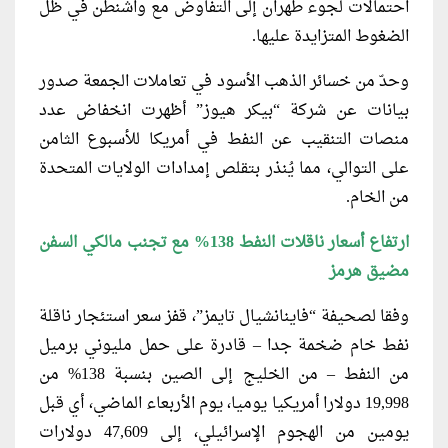
احتمالات لجوء طهران إلى التفاوض مع واشنطن في ظل
الضغوط المتزايدة عليها.
وحدّ من خسائر الذهب الأسود في تعاملات الجمعة صدور
بيانات عن شركة “بيكر هيوز” أظهرت انخفاض عدد
منصات التنقيب عن النفط في أمريكا للأسبوع الثامن
على التوالي، مما يُنذر بتقلص إمدادات الولايات المتحدة
من الخام.
ارتفاع أسعار ناقلات النفط 138% مع تجنب مالكي السفن
مضيق هرمز
وفقا لصحيفة “فاينانشيال تايمز”، قفز سعر استئجار ناقلة
نفط خام ضخمة جدا – قادرة على حمل مليوني برميل
من النفط – من الخليج إلى الصين بنسبة 138% من
19,998 دولارا أمريكيا يوميا، يوم الأربعاء الماضي، أي قبل
يومين من الهجوم الإسرائيلي، إلى 47,609 دولارات