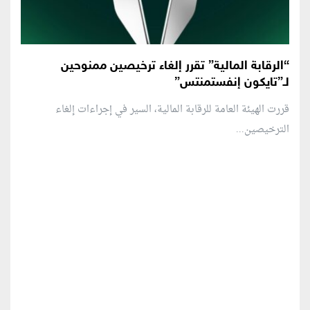
“الرقابة المالية” تقرر إلغاء ترخيصين ممنوحين
لـ”تايكون إنفستمنتس”
قررت الهيئة العامة للرقابة المالية، السير في إجراءات إلغاء
الترخيصين...
منطقة إعلانية