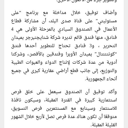
وتطوير جزء من الأصول الأخرى.
وأضاف توفيق، خلال مداخلة مع برنامج “على
مسئوليتي” على قناة صدى البلد، أن مشاركة قطاع
الأعمال في الصندوق السيادي بالمرحلة الأولى هي 4
فنادق، منها
فندق قائم تديره شركة شتايجنبرجر بميدان
التحرير
، و3 فنادق تحتاج للتطوير
أحدها فندق
“كونتننتال” بميدان الأوبرا وفندقين بالأقصر.
، وشركتا
أدوية من عدة شركات لإنتاج الدواء والعبوات الطبية
والتوزيع، إلى جانب
قطع أراضي عقارية كبرى في جميع
أنحاء الجمهورية.
وأكد توفيق أن الصندوق سيعمل على خلق فرص
استثمارية كبيرة في الفترة المقبلة، وسيكون نافذة
للاستثمار وسيتابع مع المستثمرين فرص التسويق،
متوقعًا أن تكون هناك عدة فرص تصل لأربع خلال الشهور
القليلة المقبلة.