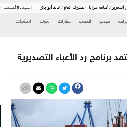
التحرير / أسامه سرايا | المشرف العام / خالد أبو بكر
|
السبت، 8 أغسطس 2026
راف
فيديو
الذهب
عقارات
بنوك
النشرات
م
د برنامج رد الأعباء التصديرية
م