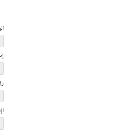
ال
إس
رق
ال