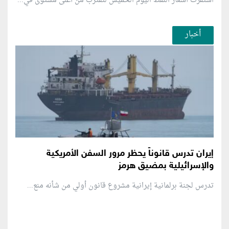
استقرت أسعار النفط اليوم الخميس لتقترب من أعلى مستوى في...
أخبار
إيران تدرس قانوناً يحظر مرور السفن الأمريكية
والإسرائيلية بمضيق هرمز
تدرس لجنة برلمانية إيرانية مشروع قانون ⁠أولي من شأنه منع...
منطقة إعلانية