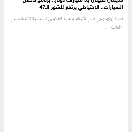
مدينتان طبيتان بـ5 مليارات دولار.. برنامج لإحلال
السيارات.. الاحتياطي يرتفع للشهر الـ47
نشرة إيكونومي بلس تأتيكم برعاية العناوين الرئيسية ترتيبات بين
"المالية"...
منطقة إعلانية