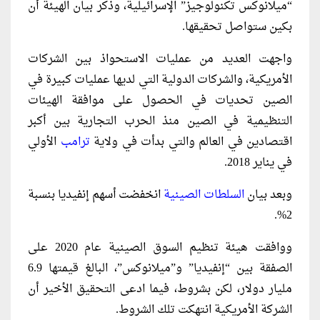
“ميلانوكس تكنولوجيز” الإسرائيلية، وذكر بيان الهيئة أن
بكين ستواصل تحقيقها.
واجهت العديد من عمليات الاستحواذ بين الشركات
الأمريكية، والشركات الدولية التي لديها عمليات كبيرة في
الصين تحديات في الحصول على موافقة الهيئات
التنظيمية في الصين منذ الحرب التجارية بين أكبر
اقتصادين في العالم والتي بدأت في ولاية
ترامب
الأولي
في يناير 2018.
وبعد بيان
السلطات الصينية
انخفضت أسهم إنفيديا بنسبة
2%.
ووافقت هيئة تنظيم السوق الصينية عام 2020 على
الصفقة بين “إنفيديا” و”ميلانوكس”، البالغ قيمتها 6.9
مليار دولار، لكن بشروط، فيما ادعى التحقيق الأخير أن
الشركة الأمريكية انتهكت تلك الشروط.