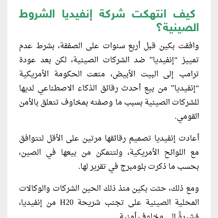
كيف انتهكت شركة إنفيديا الشروط
الصينية؟
وافقت بكين قبل أربع سنوات على الصفقة، بشرط عدم
تمييز “إنفيديا” ضد الشركات الصينية، لكن بعد عودة
ترامب إلى البيت الأبيض، منعت الحكومة الأمريكية
“إنفيديا” من بيع أحدث رقائق الذكاء الاصطناعي لديها
للشركات الصينية بسبب ما وصفته بمخاوف تتعلق بالأمن
القومي.
أعادت إنفيديا تصميم رقائقها مرتين على الأقل لتتوافق
مع اللوائح الأمريكية، ولتتمكن من بيعها في الصين،
بحسب ما ذكرت بلومبرج في تقرير لها.
ومع ذلك، حثت بكين منذ ذلك الحين الشركات والوكالات
المحلية الصينية على تجنب شريحة H20 من إنفيديا،
مُشيرةً إلى مخاوف أمنية.