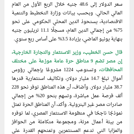
سعر الدولار إلى 48.6 جنيه خلال الربع الأول من العام
المالي الحالي. وبحسب بيانات وزارة التخطيط والتنمية
الاقتصادية، يستحوذ الدين المحلي الحكومي على نحو
75% من إجمالي الدين العام، مسجلًا 11.1 تريليون جنيه
بنهاية يونيو الماضي، بزيادة 3.5% على أساس ربع سنوي.
قال حسن الخطيب، وزير الاستثمار والتجارة
الخارجية،
إن مصر تضم 9 مناطق حرة عامة موزعة على مختلف
المحافظات،
وتستوعب 1224 مشروعًا بإجمالي رؤوس
أموال تبلغ 14.7 مليار دولار، وتكاليف استثمارية قدرها
38.7 مليار دولار. وأضاف، أن هذه المناطق توفر نحو 228
ألف فرصة عمل مباشرة، وتسهم بنحو 20% من إجمالي
صادرات مصر غير البترولية. وأكد، أن المناطق الحرة تمثل
نموذجًا ناجحًا في منظومة الاستثمار المصري، لما توفره
من بيئة أعمال مرنة، ومجموعة متكاملة من الحوافز
والمزايا التي تدعم المستثمرين وتمنحهم القدرة على