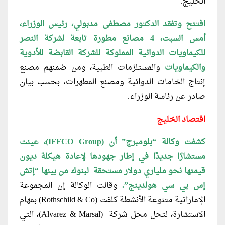
الخليج.
افتتح وتفقد الدكتور مصطفى مدبولي، رئيس
الوزراء،
أمس السبت، 4 مصانع مطورة تابعة لشركة النصر
للكيماويات الدوائية المملوكة
للشركة القابضة للأدوية
والكيماويات
والمستلزمات الطبية، ومن ضمنهم مصنع
إنتاج الخامات الدوائية ومصنع المطهرات، بحسب بيان
صادر عن رئاسة الوزراء.
اقتصاد الخليج
كشفت وكالة “بلومبرج” أن (IFFCO Group
)، عينت
مستشارًا جديدًا في إطار جهودها لإعادة هيكلة ديون
قيمتها نحو ملياري دولار مستحقة لبنوك من بينها “إتش
إس بي سي هولدينج”.
وقالت الوكالة إن المجموعة
الإماراتية متنوعة الأنشطة كلفت (Rothschild & Co) بمهام
الاستشارة، لتحل محل شركة (Alvarez & Marsal)، التي