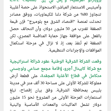
بروباركو الفرنسية، و”إس بي إى” (SPE Capital)،
وأميثيس للاستثمار المباشر، الاستحواذ على حصة أغلبية
تتجاوز 80% من شركة دلتا للكيماويات، ووفق مصادر
تحدثت لمنصة “اقتصاد الشرق مع بلومبرج” فإن قيمة
الصفقة تقترب من 50 مليون دولار، وأن التحالف حصل
بالفعل على موافقة جهاز حماية المنافسة المصري، لكن
الصفقة لم تُنفذ بعد، إذ لا تزال في مرحلة استكمال
الموافقات والإجراءات التنظيمية.
وقعت الشركة الشرقية الوطنية عقود شراكة
استراتيجية
مع شركة كابيتال أجرو، لإقامة مجمع صناعي ولوجستي
متكامل في قطاع الأغذية المجمّدة،
على قطعة أرض
مملوكة للشركة الأولى على مساحة 30 ألف متر في مدينة
بلبيس بمحافظة الشرقية. وفق بيان إفصاح، تبلغ
استثمارات المرحلة الأولى من المشروع نحو 15 مليون
دولار تشمل الماكينات والمعدات الأساسية والبنية