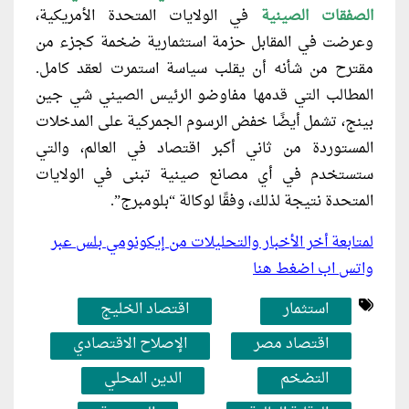
الصفقات الصينية
في الولايات المتحدة الأمريكية،
وعرضت في المقابل حزمة استثمارية ضخمة كجزء من
مقترح من شأنه أن يقلب سياسة استمرت لعقد كامل.
المطالب التي قدمها مفاوضو الرئيس الصيني شي جين
بينج، تشمل أيضًا خفض الرسوم الجمركية على المدخلات
المستوردة من ثاني أكبر اقتصاد في العالم، والتي
ستستخدم في أي مصانع صينية تبنى في الولايات
المتحدة نتيجة لذلك، وفقًا لوكالة “بلومبرج”.
لمتابعة أخر الأخبار والتحليلات من إيكونومي بلس عبر
واتس اب اضغط هنا
استثمار
اقتصاد الخليج
اقتصاد مصر
الإصلاح الاقتصادي
التضخم
الدين المحلي