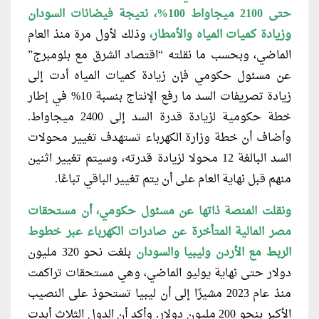
حتى 2100 ميجاواط 100%، نتيجة فيضانات السودان
وزيادة كميات المياه والأمطار،
وذلك لأول مرة منذ العام
الماضي، وبحسب ما نقلته “اقتصاد الشرق مع بلومبرج”
عن مسئول حكومي فإن زيادة كميات المياه أدت إلى
زيادة تصريفات السد ما رفع الإنتاج بنسبة 10% في إطار
خطة حكومية لزيادة قدرة السد إلى 2400 ميجاواط.
وأضاف أن خطة وزارة الكهرباء تستهدف تغيير محولات
السد البالغة 12 محولا لزيادة قدرته، وسيتم تغيير اثنين
منهم قبل نهاية العام على أن يتم تغيير الباقي تباعًا.
ونقلت المنصة ذاتها عن مسئول
حكومي، أن مستحقات
مصر المالية المتأخرة عن صادرات الكهرباء عبر خطوط
الربط مع الأردن وليبيا والسودان
بلغت نحو 320 مليون
دولار حتى نهاية يوليو الماضي، وهي مستحقات تراكمت
منذ عام 2023 مشيرًا إلى أن ليبيا تستحوذ على النصيب
الأكبر بنحو 200 مليون دولار. وأكد أن الدول الثلاث أبدت