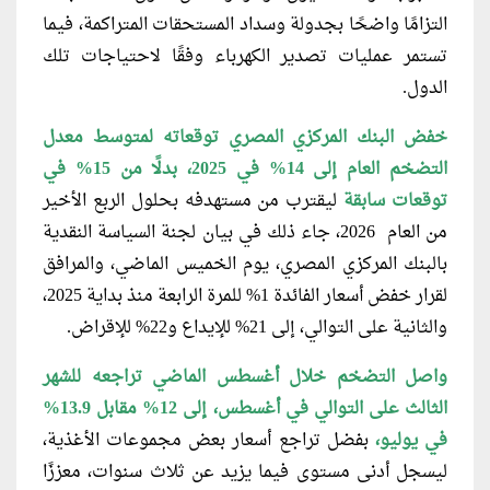
التزامًا واضحًا بجدولة وسداد المستحقات المتراكمة، فيما
تستمر عمليات تصدير الكهرباء وفقًا لاحتياجات تلك
الدول.
خفض البنك المركزي المصري توقعاته
لمتوسط معدل
التضخم العام إلى 14% في 2025، بدلًا من 15% في
توقعات سابقة
ليقترب من مستهدفه بحلول الربع الأخير
من العام 2026، جاء ذلك في بيان لجنة السياسة النقدية
بالبنك المركزي المصري، يوم الخميس الماضي، والمرافق
لقرار خفض أسعار الفائدة 1% للمرة الرابعة منذ بداية 2025،
والثانية على التوالي، إلى 21% للإيداع و22% للإقراض.
واصل التضخم خلال أغسطس الماضي
تراجعه للشهر
الثالث على التوالي في أغسطس، إلى 12% مقابل 13.9%
في يوليو،
بفضل تراجع أسعار بعض مجموعات الأغذية،
ليسجل أدنى مستوى فيما يزيد عن ثلاث سنوات، معززًا