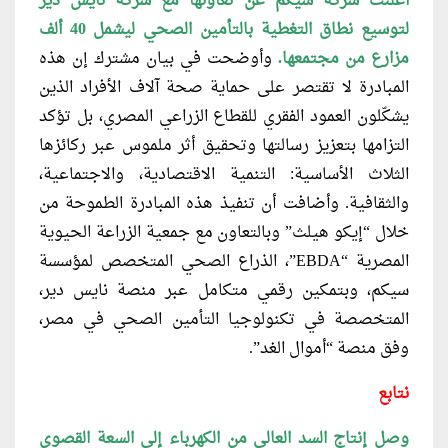
أعلنت شركة سيكم عن تعاونها مع
شركة نايس دير
لتوسيع نطاق التغطية بالتأمين الصحي ليشمل 40 ألف
مزارع من مجتمعها.
وأوضحت في بيان مشترك إن هذه
المبادرة لا تقتصر على حماية صحة آلاف الأفراد الذين
يشكّلون العمود الفقري للقطاع الزراعي المصري، بل تؤكد
التزامها بتعزيز رسالتها وتحقيق أثر ملموس عبر ركائزها
الثلاث الأساسية: التنمية الاقتصادية، والاجتماعية،
والثقافية. وأضافت أن تنفيذ هذه المبادرة الطموحة من
خلال “إيكو هيلث” وبالتعاون مع جمعية الزراعة الحيوية
المصرية “EBDA”، الذراع الصحي المتخصص لمؤسسة
سيكم، وبتمكين رقمي متكامل عبر منصة نايس دير،
المتخصصة في تكنولوجيا التأمين الصحي في مصر،
وفق منصة “أموال الغد”.
نتابع
وصل إنتاج السد العالي من الكهرباء
إلى السعة القصوى