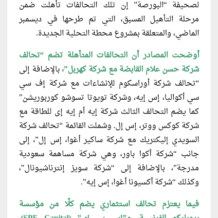
لصحيفة “البورصة” إن تلك التحالفات تأهلت ضمن
مرحلة التأهيل المسبق، التي تم طرحها في ديسمبر
الماضي، والمتعلقة بمشروع محطة التحلية الجديدة.
أوضحت المصادر أن التحالفات المتأهلة
تضم “تحالف
شركة حسن علام القابضة مع شركة كهربل”،
بالإضافة إلى
“تحالف شركة أوراسكوم للإنشاءات مع شركة إف سي
سي أكواليا، إس إيه، وشركة تويوتا تسوشو كوربوريشن”
كما يضم التحالف الثالث شركة إيه أم إيه إى للطاقة مع
شركة كوكس ووتر، إس إل. وشملت القائمة “تحالف شركة
السويدي إليكتريك مع شركة ساكير أغوا، إس إل”، إلى
جانب “شركة أكوا باور، وهي شركة مساهمة سعودية
مدرجة”، بالإضافة إلى “شركة سويز إنترناشيونال”،
وكذلك “شركة أكسيونا أغوا، إس إيه”.
فيما يعتزم تحالف استثماري يضم كلًا من مؤسسة