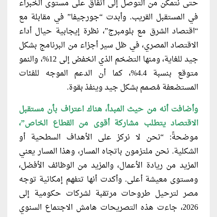
حتى نتمكن من التوصل إلى اتفاق على مستوى الخبراء
في المستقبل القريب. وأبدت “جورجيفا” في مقابلة مع
“اقتصاد الشرق مع بلومبرج”، نظرة إيجابية حيال أداء
الاقتصاد المصري، في ظل سير أجزاء من البرنامج بشكل
جيد للغاية، ومنها التضخم الذي انخفض إلى 12%، والنمو
متوقع بنسبة 4.4%، كما أن الدعم الموجه للفئات
المستضعفة مُصمم بشكل جيد وينفذ بقوة.
وأضافت أنه من حيث المبدأ، هناك
اعتراف بأن مستقبل
الاقتصاد يتطلب مشاركة أقوى من القطاع الخاص”،
موضحةً: “نحن لا نركز على الأهداف السطحية أو
الشكلية. نحن ملتزمون باتجاه المسار، وهذا المسار يعني
المزيد من ريادة الأعمال، والمزيد من الوظائف الأفضل،
ومستوى معيشة أعلى. وأكدت أنها تتفهم إمكانية توجه
مصر لترحيل طروحات مرتقبة لشركات حكومية إلى
2026، جاءت هذه التصريحات هامش الاجتماع السنوي