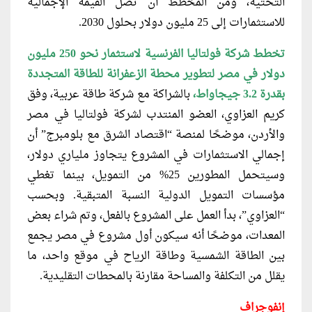
التحتية، ومن المخطط أن تصل القيمة الإجمالية
للاستثمارات إلى 25 مليون دولار بحلول 2030.
تخطط شركة فولتاليا الفرنسية لاستثمار
نحو 250 مليون
دولار في مصر لتطوير محطة الزعفرانة للطاقة المتجددة
بقدرة 3.2 جيجاواط،
بالشراكة مع شركة طاقة عربية، وفق
كريم العزاوي، العضو المنتدب لشركة فولتاليا في مصر
والأردن، موضحًا لمنصة “اقتصاد الشرق مع بلومبرج” أن
إجمالي الاستثمارات في المشروع يتجاوز ملياري دولار،
وسيتحمل المطورين 25% من التمويل، بينما تغطي
مؤسسات التمويل الدولية النسبة المتبقية. وبحسب
“العزاوي”، بدأ العمل على المشروع بالفعل، وتم شراء بعض
المعدات، موضحًا أنه سيكون أول مشروع في مصر يجمع
بين الطاقة الشمسية وطاقة الرياح في موقع واحد، ما
يقلل من التكلفة والمساحة مقارنة بالمحطات التقليدية.
إنفوجراف