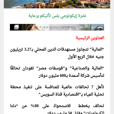
نشرة إيكونومي بلس تأتيكم برعاية
العناوين الرئيسية
“المالية” تتجاوز مستهدفات الدين المحلي بـ3.27 تريليون
جنيه خلال الربع الأول
“المالية والصناعية” و”فوسفات مصر” تقودان تحالفًا
لتأسيس شركة أسمدة بـ600 مليون دولار
تأهل 7 تحالفات عالمية للمنافسة على تنفيذ محطة
تحلية المياه بـ”اقتصادية قناة السويس”
تحالف يخطط للاستحواذ على 80% من “دلتا
للكيماويات” مقابل 50 مليون دولار