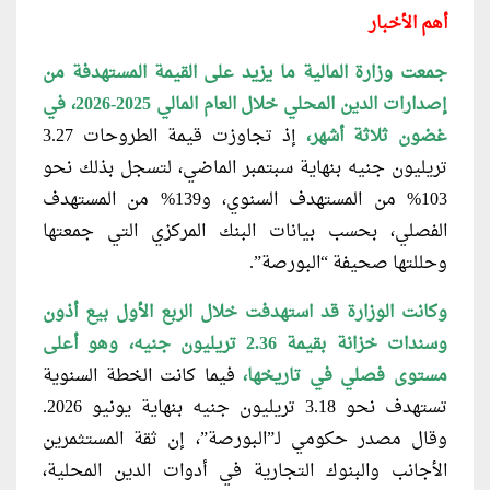
أهم الأخبار
جمعت وزارة المالية ما يزيد على
القيمة المستهدفة من
إصدارات الدين المحلي خلال العام المالي 2025-2026، في
غضون ثلاثة أشهر،
إذ تجاوزت قيمة الطروحات 3.27
تريليون جنيه بنهاية سبتمبر الماضي، لتسجل بذلك نحو
103% من المستهدف السنوي، و139% من المستهدف
الفصلي، بحسب بيانات البنك المركزي التي جمعتها
وحللتها صحيفة “البورصة”.
وكانت الوزارة قد استهدفت خلال الربع
الأول بيع أذون
وسندات خزانة بقيمة 2.36 تريليون جنيه، وهو أعلى
مستوى فصلي في تاريخها،
فيما كانت الخطة السنوية
تستهدف نحو 3.18 تريليون جنيه بنهاية يونيو 2026.
وقال مصدر حكومي لـ”البورصة”، إن ثقة المستثمرين
الأجانب والبنوك التجارية في أدوات الدين المحلية،