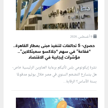
9 أغسطس, 2026
حصري- 5 تحالفات لتنفيذ مبنى بمطار القاهرة..
“فقاعة” في سهم “جلاكسو سميثكلاين”..
مؤشرات إيجابية في الاقتصاد
نشرة إيكونومي بلس تأتيكم برعاية العناوين الرئيسية خاص-
هل يتسارع التضخم السنوي في مصر خلال يوليو مدفوعًا
بسنة الأساس؟ الرقابة...