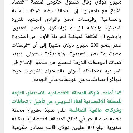
مليون دولار، وقال مسئول حكومي لمنصة “اقتصاد
الشرق مع بلومبرج” إن التحالف يضم شركات المالية
والصناعية وفوسفات مصر والوادي الجديد للثروة
المعدنية والطفلة الزيتية (واديكو)، والنصر للتعدين.
وأوضح أن التكلفة المبدئية للمرحلة الأولى من المشروع
تقدر بنحو 200 مليون دولار، مشيرًا إلى أن “فوسفات
مصر”، و”النصر للتعدين”، و”واديكو” ستتولى توريد
كميات الفوسفات اللازمة للمصنع من مناطق الإنتاج في
السباعية بمحافظة أسوان بالصحراء الشرقية، حيث
تتوافر احتياطيات من الفوسفات عالي الجودة.
كما أعلنت شركة المنطقة الاقتصادية للاستثمار
، التابعة
للمنطقة الاقتصادية لقناة السويس، عن تأهيل 7 تحالفات
وشركات عالمية للمنافسة
على تنفيذ مشروع محطة
تحلية مياه البحر في نطاق المنطقة الاقتصادية، بتكلفة
تقديرية تبلغ 300 مليون دولار. قالت مصادر حكومية