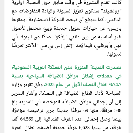
كانت تقدم المشورة في وقت سابق حول العملية. أولوية
“روتشيلد” ستكون تعزيز السيولة وقيادة المفاوضات مع
الدائنين، كما يتوقع أن تبحث الشركة الاستشارية -ومقرها
باريس- عن خيارات تمويل جديدة وبيع محتمل لأصول
غير أساسية.من بين دائني “إفكو” عددًا من البنوك في
دبي وأبوظبي، فيما يُعد “إتش إس بي سي” الأكثر تعرضًا
لديونها.
تصدرت المدينة المنورة مدن المملكة
العربية السعودية،
في معدلات إشغال مرافق الضيافة السياحية بنسبة
74.7% خلال النصف الأول من عام 2025،
وفق تقرير وزارة
السياحة لأداء قطاع الضيافة في المملكة. وأشار التقرير
إلى أن إجمالي مرافق الضيافة المرخصة في المدينة بلغ
538 مرفقًا، منها 69 مرفقًا جديدًا جرى ترخيصه مؤخرًا،
بينما وصل إجمالي عدد الغرف الفندقية إلى 64.569 ألف
غرفة، من بينها 6,628 غرفة حديثة أضيفت خلال الفترة