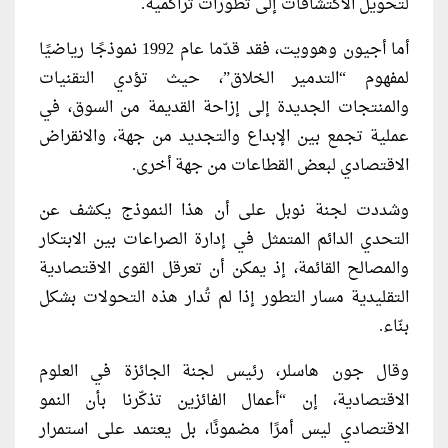
لتحويل الاكتشافات إلى تطورات تراكمية.
أما أجيون وهوويت، فقد قدّما عام 1992 نموذجًا رياضيًا
لمفهوم “التدمير الخلاق”، حيث تؤدي التقنيات
والمنتجات الجديدة إلى إزاحة القديمة من السوق، في
عملية تجمع بين الإبداع والتجديد من جهة، والانقراض
الاقتصادي لبعض القطاعات من جهة أخرى.
وشددت لجنة نوبل على أن هذا النموذج يكشف عن
التحدي الدائم المتمثل في إدارة الصراعات بين الابتكار
والمصالح القائمة، إذ يمكن أن تعرقل القوى الاقتصادية
التقليدية مسار التطور إذا لم تُدار هذه التحولات بشكل
بنّاء.
وقال جون هاسلر، رئيس لجنة الجائزة في العلوم
الاقتصادية، إن “أعمال الفائزين تذكّرنا بأن النمو
الاقتصادي ليس أمرًا مضمونًا، بل يعتمد على استمرار