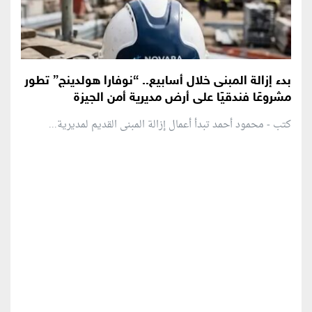
بدء إزالة المبنى خلال أسابيع.. “نوفارا هولدينج” تطور
مشروعًا فندقيًا على أرض مديرية أمن الجيزة
كتب - محمود أحمد تبدأ أعمال إزالة المبنى القديم لمديرية...
منطقة إعلانية