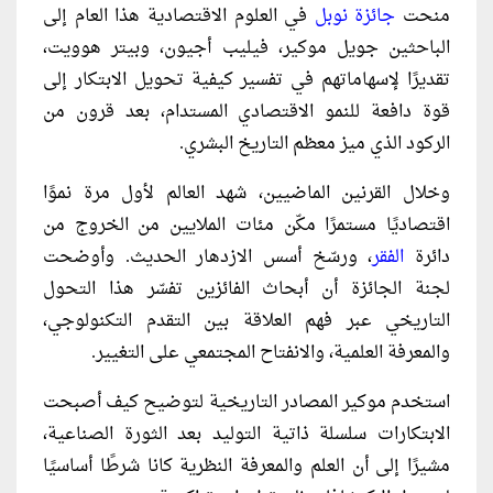
منحت
جائزة نوبل
في العلوم الاقتصادية هذا العام إلى
الباحثين جويل موكير، فيليب أجيون، وبيتر هوويت،
تقديرًا لإسهاماتهم في تفسير كيفية تحويل الابتكار إلى
قوة دافعة للنمو الاقتصادي المستدام، بعد قرون من
الركود الذي ميز معظم التاريخ البشري.
وخلال القرنين الماضيين، شهد العالم لأول مرة نموًا
اقتصاديًا مستمرًا مكّن مئات الملايين من الخروج من
دائرة
الفقر
، ورسّخ أسس الازدهار الحديث. وأوضحت
لجنة الجائزة أن أبحاث الفائزين تفسّر هذا التحول
التاريخي عبر فهم العلاقة بين التقدم التكنولوجي،
والمعرفة العلمية، والانفتاح المجتمعي على التغيير.
استخدم موكير المصادر التاريخية لتوضيح كيف أصبحت
الابتكارات سلسلة ذاتية التوليد بعد الثورة الصناعية،
مشيرًا إلى أن العلم والمعرفة النظرية كانا شرطًا أساسيًا