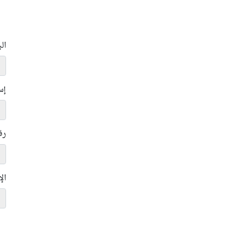
ال
إس
رق
ال