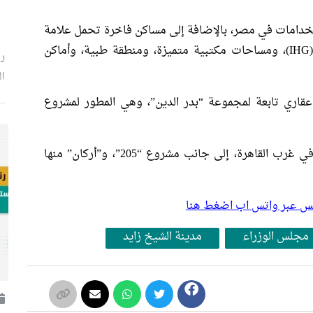
تعددة الاستخدامات في مصر، بالإضافة إلى مساكن فاخرة تحمل علامة
تجارية من مجموعة فنادق “إنتركونتيننتال” (IHG)، ومساحات مكتبية متميزة، ومنطقة طبية، وأماكن
ر
ال
عقاري تابعة لمجموعة “بدر الدين”، وهي المطور لمشروع
تمتلك الشركة مجموعة من الوجهات العقارية في غرب القاهرة، إلى جانب مشروع “205”، و”أركان” منها
بلس عبر واتس اب اضغط هنا
مجلس الوزراء
مدينة الشيخ زايد