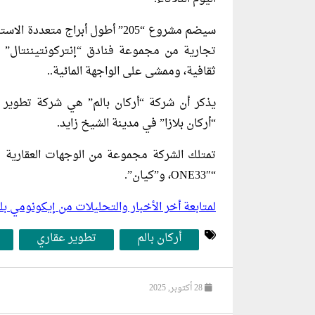
سيضم مشروع “205” أطول أبراج م
ثقافية، وممشى على الواجهة المائية..
يذكر أن شركة “أركان بالم” هي شركة تطوير 
“أركان بلازا” في مدينة الشيخ زايد.
“ONE33″، و”كيان”.
لمتابعة أخر الأخبار والتحليلات من إيكونومي 
أركان بالم
تطوير عقاري
28 أكتوبر, 2025