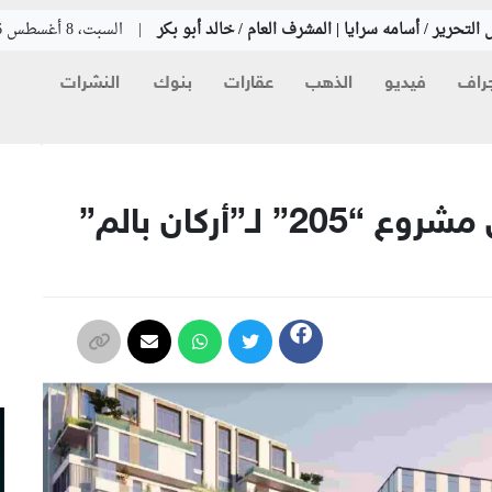
التحرير / أسامه سرايا | المشرف العام / خالد أبو بكر
|
السبت، 8 أغسطس 2026
راف
فيديو
الذهب
عقارات
بنوك
النشرات
م
مجلس الوزراء يوافق على مشروع “205” لـ”أركان بالم”
م