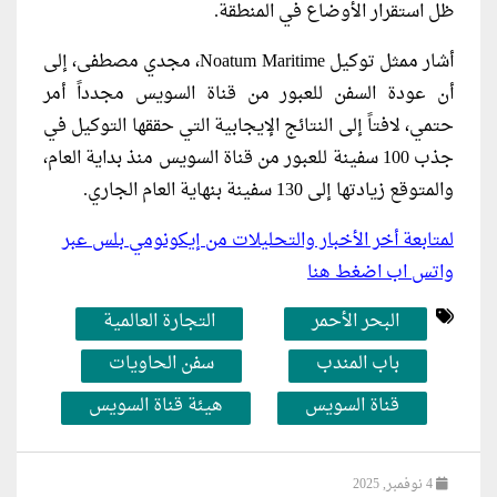
ظل استقرار الأوضاع في المنطقة.
أشار ممثل توكيل Noatum Maritime، مجدي مصطفى، إلى
أن عودة السفن للعبور من قناة السويس مجدداً أمر
حتمي، لافتاً إلى النتائج الإيجابية التي حققها التوكيل في
جذب 100 سفينة للعبور من قناة السويس منذ بداية العام،
والمتوقع زيادتها إلى 130 سفينة بنهاية العام الجاري.
لمتابعة أخر الأخبار والتحليلات من إيكونومي بلس عبر
واتس اب اضغط هنا
البحر الأحمر
التجارة العالمية
باب المندب
سفن الحاويات
قناة السويس
هيئة قناة السويس
4 نوفمبر, 2025