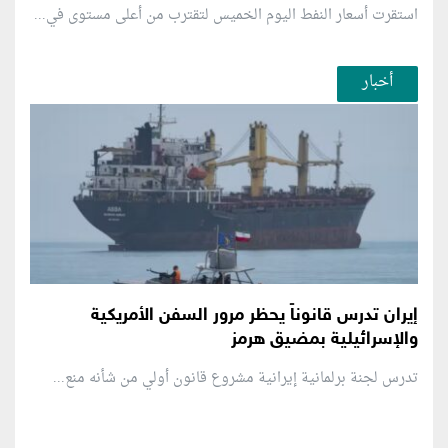
استقرت أسعار النفط اليوم الخميس لتقترب من أعلى مستوى في...
أخبار
إيران تدرس قانوناً يحظر مرور السفن الأمريكية
والإسرائيلية بمضيق هرمز
تدرس لجنة برلمانية إيرانية مشروع قانون ⁠أولي من شأنه منع...
منطقة إعلانية