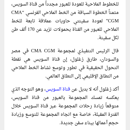
للخطوط الملاحية للعودة للعبور مجدداً من قناة السويس،
مثمناً الخطوة السباقة من الخط الملاحي الفرنسي “CMA
CGM” لعودة سفينتي حاويات عملاقة تابعة للخط
الملاحي للعبور من القناة بحمولات تزيد عن 170 ألف طن
لكل سفينة.
قال الرئيس التنفيذي لمجموعة CMA CGM في مصر
والسودان، طارق زغلول، إن قناة السويس هي نقطة
التحول الحقيقية في تطور وتوسع نشاط الخط الملاحي
من النطاق الإقليمي إلى النطاق العالمي.
أكد زغلول أنه لا بديل عن
قناة السويس
، وهو التوجه الذي
يعكسه تمسك المجموعة بالعبور من قناة السويس،
متوقعاً زيادة رحلات المجموعة عبر قناة السويس خلال
الفترة المقبلة، خاصة مع اتجاه المجموعة للتوسع وزيادة
حجم أعمالها ببناء سفن جديدة.