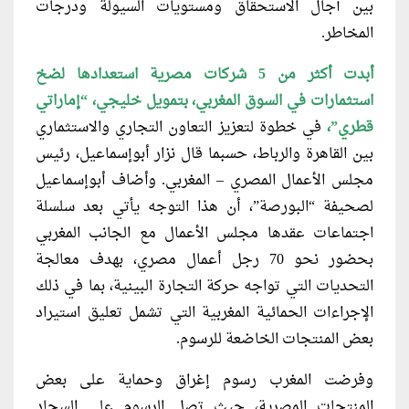
بين آجال الاستحقاق ومستويات السيولة ودرجات
المخاطر.
أبدت أكثر من 5 شركات مصرية استعدادها لضخ
استثمارات في السوق المغربي، بتمويل خليجي، “إماراتي
قطري”،
في خطوة لتعزيز التعاون التجاري والاستثماري
بين القاهرة والرباط، حسبما قال نزار أبوإسماعيل، رئيس
مجلس الأعمال المصري – المغربي. وأضاف أبوإسماعيل
لصحيفة “البورصة”، أن هذا التوجه يأتي بعد سلسلة
اجتماعات عقدها مجلس الأعمال مع الجانب المغربي
بحضور نحو 70 رجل أعمال مصري، بهدف معالجة
التحديات التي تواجه حركة التجارة البينية، بما في ذلك
الإجراءات الحمائية المغربية التي تشمل تعليق استيراد
بعض المنتجات الخاضعة للرسوم.
وفرضت المغرب رسوم إغراق وحماية على بعض
المنتجات المصرية، حيث تصل الرسوم على السجاد