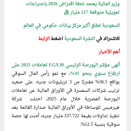
وزير المالية يعتمد خطة اقتراض 2026 باحتياجات
تمويلية متوقعة 217 مليار ريال
السعودية تطلق أكبر مركز بيانات حكومي في العالم
للاشتراك في
النشرة السعودية
اضغط
الرابط
أهم الأخبار
أنهى مؤشر البورصة الرئيسي EGX30 تعاملات 2025 على
ارتفاع سنوي بنحو 41%،
مع نمو رأس المال السوقي
بواقع 36.5% مقتربًا من 3 تريليونات جنيه. على صعيد
ترتيب شركات السمسرة في الأوراق المالية عن تعاملات
البورصة المصرية خلال عام 2025، احتلت شركة
هيرميس للوساطة في الأوراق المالية صدارة القائمة بعد
تنفيذ تداولات بقيمة 337.722 مليار جنيه، أمنت لها حصة
سوقية بنسبة 12.5%.