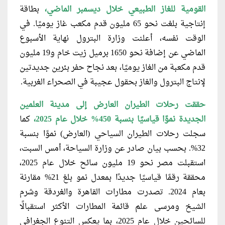
القومية للغاز الطبيعي خلال ديسمبر الماضي،
بطاقة
إنتاجية بلغت نحو 65 مليون قدم مكعب غاز يوميًا. في
الوقت نفسه، أعلنت وزارة البترول نهاية الأسبوع
الماضي عن إضافة نحو 1650 برميل زيت خام و19 مليون
قدم مكعبة من الغاز يوميًا، بعد نجاح حفر بئرين جديدتين
لإنتاج البترول والغاز بحقول عجيبة في الصحراء الغربية.
حققت رحلات الطيران العارض إلى مدينة العلمين
الجديدة نموًا قياسيًا بنسبة 450% خلال عام 2025،
كما
سجلت رحلات الطيران السياحي (العارض) نموًا بنسبة
32%. بحسب بيان صادر عن وزارة السياحة، أمس السبت،
استقبلت مصر نحو 19 مليون سائح خلال عام 2025،
محققة رقمًا قياسيًا جديدًا بمعدل نمو بلغ 21% مقارنة
بعام 2024.
تصدرت مطارات القاهرة والغردقة وشرم
الشيخ ومرسى علم قائمة المطارات الأكثر استقبالًا
للسائحين خلال عام 2025، بما يعكس التنوع الجغرافي