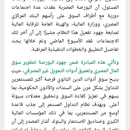
المسئول، أن البورصة المصرية عقدت عدة اجتماعات
دورية مع أطراف السوق على رأسهم البنك المركزي
المصري، ووزارة المالية، والهيئة العامة للرقابة المالية
لمتابعة جهود تفعيل هذا النظام، مشيرًا إلى أن آخر تلك
الاجتماعات عُقد الأسبوع الماضي وتم خلالها بحث
تفاصيل التطبيق والخطوات التنفيذية المرتقبة.
وتأتي هذه ال
مبادرة ضمن جهود
البورصة لتطوير سوق
المال المصري وتعميق أدوات التمويل غير المصرفي،
حيث
يتيح سوق أدوات الدين الثانوي فرصة أكبر للمستثمرين
للتداول بشكل مرن على السندات والأذون الحكومية، بما
يسهم في تعزيز كفاءة السوق وتحقيق معدلات سيولة
أعلى. ويهدف نظام التداول المستمر إلى جذب قاعدة
أوسع من المستثمرين، بما في ذلك المؤسسات المالية
الكبرى وصناديق الاستثمار والبنوك. أشار المصدر إلى أن
تفعيل السوق الثانوي للسندات يأتي استجابة لمبادرات