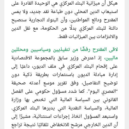
هيكل أن ميزانية البنك المركزي هي الوحيدة القادرة على
استيعاب الدين المحلي دون طباعة نقد جديد، ولا يمس
المقترح ودائع المواطنين، وأن البنوك التجارية ستصبح
دائنة للبنك المركزي بدلًا من الحكومة، مع نقل الدين
والالتزامات بين الميزانيات فقط.
لاقى المقترح رفضًا من تنفيذيين وسياسيين ومحللين
ماليين،
إذ اعترض وزير سابق بالمجموعة الاقتصادية
على إقحام البنك المركزي
في
ملف الديون، داعيًا إلى
إدارة مبادلة الديون باستثمارات بطريقة ذكية دون
توضيح التفاصيل، وفق تقرير موسع أعدته صحيفة
“المصري اليوم”. كما شدد مسؤول حكومي على الفصل
القانوني بين السياسة المالية التي تختص بها وزارة
المالية، والسياسة النقدية التي يديرها البنك المركزي.
واستبعد المسؤول اتخاذ إجراءات استثنائية، مشيرًا إلى
أن الدين الخارجي مرشح للانخفاض تلقائيًا نتيجة تراجع