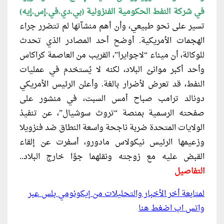
في شركة النفط الحكومية الفنزولية (بي.دي.في.إس.إيه)
تسير على نحو طبيعي، وأن أهم منشآتها لم تتضرر جراء
الهجمات الأمريكية.
أوضح أحد المصادر الذي تحدث
للوكالة، أن ميناء “لاجوايرا”، القريب من العاصمة كراكاس
وأحد أكبر موانئ البلاد، لكنه لا يُستخدم في عمليات
النفط، قد تعرض لأضرار بالغة
. وأعلن الرئيس الأمريكي
دونالد ترامب صباح أمس السبت، في منشور على
صفحته الرسمية بمنصة “تروث سوشيال”، عن تنفيذ
الولايات المتحدة ضربة ناجحة واسعة النطاق ضد فنزويلا
وزعيمها الرئيس نيكولاس مادورو، أسفرت عن إلقاء
القبض عليه مع زوجته ونقلهما جوًا خارج البلاد..
التفاصيل
لمتابعة أخر الأخبار والتحليلات من إيكونومي بلس عبر
واتس اب اضغط هنا