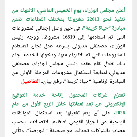
أعلن مجلس الوزراء، يوم الخميس الماضي، الانتهاء من
تنفيذ نحو 22013 مشروعًا بمختلف القطاعات ضمن
مبادرة “حياة كريمة”،
في حين وصل إجمالي المشروعات
التي تم استلامها إلى 16519 مشروعًا. ووجه رئيس
الوزراء، مصطفى مدبولي بسرعة عمل لجان الاستلام
للمشروعات التي تم الانتهاء منها، ودخولها الخدمة.
جاء
ذلك خلال لقاء عقده رئيس مجلس الوزراء، مصطفى
مدبولي، لمتابعة استكمال مشروعات المرحلة الأولى من
المبادرة الرئاسية “حياة كريمة”، وفق بيان
..
التفاصيل
تعتزم شركات المحمول إتاحة خدمة التوقيع
الإلكتروني عن بُعد لعملائها خلال الربع الأول من عام
2026،
على أن يتم تفعيلها بعد استكمال الموافقات
الرسمية من الجهاز القومي لتنظيم الاتصالات، بحسب
مصادر بالشركات تحدّثت مع صحيفة “البورصة”. وتأتى