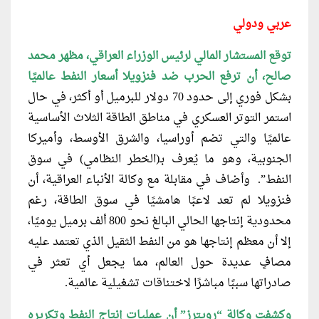
عربي ودولي
توقع المستشار المالي لرئيس الوزراء العراقي، مظهر محمد
صالح، أن ترفع الحرب ضد فنزويلا أسعار النفط عالميًا
بشكل فوري إلى حدود 70 دولار للبرميل أو أكثر، في حال
استمر التوتر العسكري في مناطق الطاقة الثلاث الأساسية
عالميًا والتي تضم أوراسيا، والشرق الأوسط، وأميركا
الجنوبية، وهو ما يُعرف بـ(الخطر النظامي) في سوق
النفط”. وأضاف في مقابلة مع وكالة الأنباء العراقية، أن
فنزويلا لم تعد لاعبًا هامشيًا في سوق الطاقة، رغم
محدودية إنتاجها الحالي البالغ نحو 800 ألف برميل يوميًا،
إلا أن معظم إنتاجها هو من النفط الثقيل الذي تعتمد عليه
مصافٍ عديدة حول العالم، مما يجعل أي تعثر في
صادراتها سببًا مباشرًا لاختناقات تشغيلية عالمية.
وكشفت وكالة “رويترز” أن عمليات إنتاج النفط وتكريره