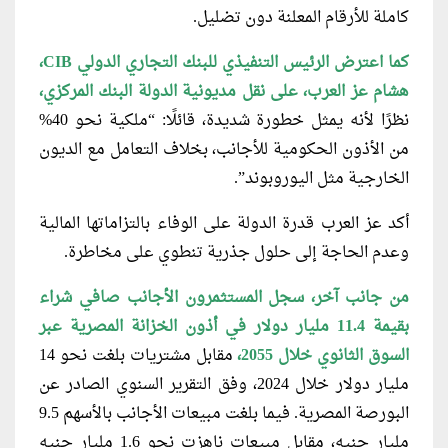
كاملة للأرقام المعلنة دون تضليل.
كما اعترض الرئيس التنفيذي للبنك التجاري الدولي CIB،
هشام عز العرب، على نقل مديونية الدولة البنك المركزي،
نظرًا لأنه يمثل خطورة شديدة، قائلًا: “ملكية نحو 40%
من الأذون الحكومية للأجانب، بخلاف التعامل مع الديون
الخارجية مثل اليوروبوند”.
أكد عز العرب قدرة الدولة على الوفاء بالتزاماتها المالية
وعدم الحاجة إلى حلول جذرية تنطوي على مخاطرة.
من جانب آخر، سجل المستثمرون الأجانب صافي شراء
بقيمة 11.4 مليار دولار في أذون الخزانة المصرية عبر
السوق الثانوي خلال 2055،
مقابل مشتريات بلغت نحو 14
مليار دولار خلال 2024، وفق التقرير السنوي الصادر عن
البورصة المصرية. فيما بلغت مبيعات الأجانب بالأسهم 9.5
مليار جنيه، مقابل مبيعات ناهزت نحو 1.6 مليار جنيه