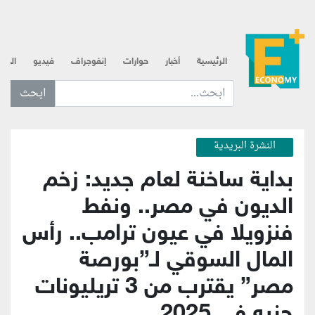
الرئيسية
أخبار
حوارات
إنفوجراف
فيديو
الذه
ابحث عن... :
النشرة البريدية
بداية ساخنة لعام جديد: زخم
الديون في مصر.. ونفط
فنزويلا في عيون ترامب.. رأس
المال السوقي لـ”بورصة
مصر” يقترب من 3 تريليونات
جنيه في 2025