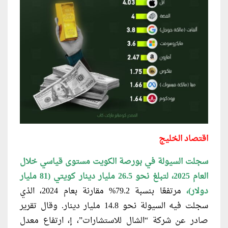
اقتصاد الخليج
سجلت السيولة في بورصة الكويت مستوى قياسي خلال
العام 2025، لتبلغ نحو 26.5 مليار دينار كويتي (81 مليار
دولار)،
مرتفعًا بنسبة 79.2% مقارنة بعام 2024، الذي
سجلت فيه السيولة نحو 14.8 مليار دينار.
وقال تقرير
صادر عن شركة “الشال للاستشارات”، إ، ارتفاع معدل