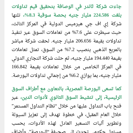
جاءت شركة ثاندر في الوصافة بتحقيق قيم تداولات
بلغت 224.586 مليار جنيه بحصة سوقية 8.3%،
تلتها
شركة إي اف جي هيرميس الدولية في المركز الثالث،
حيث سيطرت على 7.6% من تعاملات السوق عبر تنفيذ
تداولات بقيمة 206.656 مليار جنيه. لحقت شركة مباشر
بالمربع الذهبي بنصيب 7.2% من السوق، تمثل تعاملات
بقيمة 194.440 مليار جنيه، ثم حلت شركة التجاري الدولي
في المركز الخامس من خلال تعاملات بقيمة 166.842
مليار جنيه، بما يوازي 6.2% من إجمالي تداولات البورصة.
كما تسعى البورصة المصرية، بالتعاون مع أطراف السوق
الرئيسية، إلى تنشيط السوق الثانوي لأدوات الدين،
عبر
فتح باب التداول عليها من خلال “نظام التداول المستمر”
خلال العام المقبل، في خطوة تهدف إلى تعزيز السيولة
وتطوير آليات التسعير العادل لهذه الأدوات، بحسب
مسئول حكومي تحدث إلى صحيفة “البورصة”. وأضاف