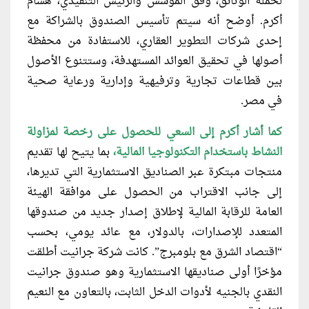
لحملة الوثائق، وفق المؤسس والرئيس التنفيذي، هشام
أكرم. أوضح أنه سيتم تأسيس الصندوق بالشراكة مع
إحدى شركات التطوير العقاري، للاستفادة من محفظة
أصولها في تحقيق العوائد المستهدفة، وستتنوع الأصول
بين قطاعات تجارية وترفيهية وإدارية ورعاية صحية
في مصر.
كما أشار أكرم إلى السعي للحصول على رخصة لمزاولة
النشاط باستخدام التكنولوجيا المالية،
بما يتيح لها تقديم
منتجات مبتكرة عبر الصناديق الاستثمارية التي تديرها،
إلى جانب الاقتراب من الحصول على موافقة الهيئة
العامة للرقابة المالية لإطلاق إصدار جديد من صندوقها
المتعدد للإصدارات، بالدولار، مع عائد يومي، بحسب
“اقتصاد الشرق مع بلومبرج”. كانت شركة جرانيت أطلقت
مؤخرًا أولى صناديقها الاستثمارية وهو صندوق جرانيت
النقدي بالجنيه لأدوات الدخل الثابت، بالتعاون مع النعيم