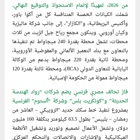
من 2026، تمهيدًا لإتمام الاستحواذ والتوقيع النهائي.
شملت الكيانات الخمسة المتنافسة كل من أكوا باور،
وأكتيس البريطانية، و”الكازار”، إلى جانب شركة ماليزية
وكيان أوروبي. ويتكون مجمع رياح جبل الزيت من ثلاث
محطات، تشمل محطة بقدرة 240 ميجاواط تم تنفيذها
بالتعاون مع بنك التعمير الألماني والمفوضية الأوروبية،
ومحطة ثانية بقدرة 220 ميجاواط بدعم من الوكالة
اليابانية للتعاون الدولي (JICA)، ومحطة ثالثة بقدرة 120
ميجاواط ممولة من الحكومة الإسبانية.
فاز تحالف مصري فرنسي يضم
شركات “رواد الهندسة
الحديثة” و”كونكريت بلس” وشركة “ألستوم” الفرنسية
بمشروع تنفيذ خط سكك حديد “الروبيكي – العاشر من
رمضان – بلبيس” بطول 63.5 كيلومتر بتكلفة 160 مليون
دولار، وتشمل الأعمال تصميم وتوريد وتشغيل الأنظمة
الميكانيكية والإشارات والاتصالات والتحكم المركزي