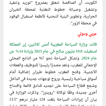
الكويت، أن المناقصة تتعلق بمشروع “توريد وتنفيذ
وتشغيل وصيانة خطوط التغذية لمحطة الخيران
الحرارية، وتطوير البنية التحتية لأنظمة استقبال الوقود
في محطة الزور”.
عربي ودولي
قالت وزارة السياحة المغربية أمس الاثنين
، إن المملكة
استقبلت 19.8 مليون سائح في عام 2025 بزيادة 14% عن
عام 2024.
وتشكل السياحة نحو 7% من الناتج المحلي
الإجمالي للمغرب، وتعد مصدرًا رئيسيًا للتوظيف والعملات
الأجنبية. وفتح المغرب خطوط طيران إضافية أمام
أسواق سياحية رئيسية، وروج لوجهات جديدة في الداخل
وشجع قطاع السياحة على تجديد فنادق قائمة وافتتاح
أخرى
جديدة، وفقًا لوكالة “رويترز”. وذكرت الوزارة ‌في
بيان أن
إيرادات السياحة بلغت 124 مليار درهم “13.5