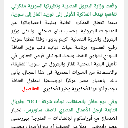
وقّعت وزارة البترول المصرية ونظيرتها
السورية مذكرتي
تفاهم؛ تهدف المذكرة الأولى إلى توريد الغاز إلى سوريا،
بينما تتعلق المذكرة الثانية بتلبية احتياجاتها من
المنتجات البترولية. بحسب بيان صحفي، والتقى وزير
البترول والثروة المعدنية، كريم بدوي، وفدًا نفطيًا سوريًا
رفيع المستوى برئاسة غياث دياب، نائب وزير الطاقة
السوري لشؤون النفط، وبحث الجانبان فرص التعاون في
تأهيل البنية التحتية للغاز والبترول في سوريا الشقيقة،
والاستفادة من الخبرات المصرية في هذا المجال. يأتي
ذلك باعتبار مصر مركزًا لوجيستيًا لتداول الطاقة
بجميع أنواعها الأحفورية وغير الأحفوري..
التفاصيل
وفي يوم حافل بالصفقات، لجأت شركة “OCI” جلوبال
التابعة لرجل
الأعمال المصري ناصف ساويرس،
لخيار
الاندماج مع أوراسكوم للإنشاءات – المدرجة ببورصتي
مصر وأبوظبي –بدلًا من التصفية أو بيع الأصول، بحسب