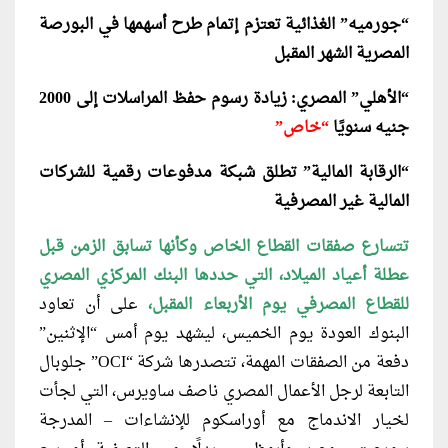
“جورميه” الغذائية تعتزم إتمام طرح أسهمها في البورصة
المصرية الشهر المقبل
“الأهلي” المصري: زيادة رسوم حفظ المراسلات إلى 2000
جنيه سنويًا
“خاص”
“الرقابة المالية” تطلق شبكة مدفوعات رقمية للشركات
المالية غير المصرفية
تتسارع صفقات القطاع الخاص وكأنها تسابق الزمن قبل
عطلة أعياد الميلاد، التي حددها البنك المركزي المصري
للقطاع المصرفي يوم الأربعاء المقبل،
على أن تعاود
البنوك العودة يوم الخميس، ليشهد يوم أمس “الإثنين”
دفعة من الصفقات المهمة، تتصدرها شركة “OCI” جلوبال
التابعة لرجل الأعمال المصري ناصف ساويرس، التي لجأت
لخيار الاندماج مع أوراسكوم للإنشاءات – المدرجة