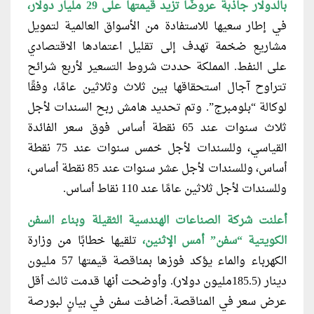
بالدولار جاذبةً عروضًا تزيد قيمتها على 29 مليار دولار،
في إطار سعيها للاستفادة من الأسواق العالمية لتمويل
مشاريع ضخمة تهدف إلى تقليل اعتمادها الاقتصادي
على النفط. المملكة حددت شروط التسعير لأربع شرائح
تتراوح آجال استحقاقها بين ثلاث وثلاثين عامًا، وفقًا
لوكالة “بلومبرج”. وتم تحديد هامش ربح السندات لأجل
ثلاث سنوات عند 65 نقطة أساس فوق سعر الفائدة
القياسي، وللسندات لأجل خمس سنوات عند 75 نقطة
أساس، وللسندات لأجل عشر سنوات عند 85 نقطة أساس،
وللسندات لأجل ثلاثين عامًا عند 110 نقاط أساس.
أعلنت شركة الصناعات الهندسية الثقيلة
وبناء السفن
الكويتية “سفن” أمس الإثنين،
تلقيها خطابًا من وزارة
الكهرباء والماء يؤكد فوزها بمناقصة قيمتها 57 مليون
دينار (185.5مليون دولار). وأوضحت أنها قدمت ثالث أقل
عرض سعر في المناقصة. أضافت سفن في بيانٍ لبورصة