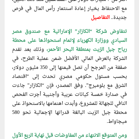
مع الاحتفاظ بخيار إعادة استثمار رأس المال في فرص
جديدة..
التفاصيل
تتفاوض شركة “الكازار” الإماراتية مع
صندوق مصر
السيادي ووزارة الكهرباء لإتمام استحواذها على محطة
رياح جبل الزيت بمنطقة البحر الأحمر،
وذلك بعد تقدم
الشركة بالعرض المالي الأفضل ضمن عملية الطرح، في
صفقة من المرجح أن تصل قيمتها إلى 350 مليون دولار،
بحسب مسئول حكومي مصري تحدث إلى “اقتصاد
الشرق مع بلومبرج”. وفق المصدر، فإن “الكازار” جاءت
في صدارة خمسة كيانات عربية وأجنبية أجرت الفحص
النافي للجهالة للمشروع، وأبدت اهتمامها بالاستحواذ على
محطة جبل الزيت البالغة قدراتها الإجمالية نحو 580
ميجاواط.
ومن المتوقع الانتهاء من المفاوضات قبل
نهاية الربع الأول