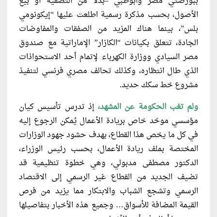
ببورصتي مصر وأبوظبي –بدلًا من التصفية أو بيع
الأصول، بحسب مذكرة رسمية اطلعت عليها “إيكونومي
بلس”، بينما هناك المزيد من الصفقات والمفاوضات
الجادة، تتعلق بكيانات “الكازار” الإماراتية مع صندوق
مصر السيادي ووزارة الكهرباء لإتمام أحد الاستحواذات
الذي طال انتظاره، وكذلك تحالف مصري فرنسي لتنفيذ
مشروع خط سكك حديد.
ولم تغب الحكومة عن المشهد،
إذ تدرس تأسيس كيان
مؤسسي موحّد خاص بريادة الأعمال يُمكن الرجوع إليه
في كل ما يخص هذا القطاع، بهدف حشود جهود الوزارات
المختصة بملف ريادة الأعمال، بحسب رئيس الوزراء،
الدكتور مصطفى مدبولي، وهي خطوة تنظيمية قد
تضيف الجديد من القطاع غير الرسمي إلى الاقتصاد
الرسمي وتشجع الشباب والابتكار مما يزيد من فرص
القيمة المضافة للأسواق… وجميع هذه الأخبار بتفاصيلها