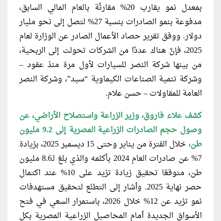
بمعدل نمو يقارب 20% مقارنًة بالعام المالي السابق،
مدفوعة بنمو الصادرات بنسبة 27% لتصل إلى نحو مليار
دولار. ووفق تقرير حصاد الأعمال الصادر عن الوزارة لعام
2025، فإنَّ هناك عددًا من الشركات تحولت إلى الربحية،
من بينها شركة النصر للسيارات لأول مرة منذ عقود –
وشركة تنمية الصناعات الكيماوية “سيد”، وشركة النصر
العامة للمقاولات – حسن علام.
كشف علاء فاروق، وزير الزراعة واستصلاح
الأراضي، عن
وصول حجم الصادرات الزراعية المصرية إلى 9.2 مليون
طن،
خلال الفترة من يناير وحتى 15 ديسمبر 2025، بزيادة
7% عن صادرات العام 2024 بأكلمه والذي بلغ لـ8.6 مليون
طن، متوقعًا تحقيق زيادة تزيد على 10% عند اكتمال
حصر نهاية 2025. وأشار إلى التطلع لتحقيق مستهدفات
نمو تزيد عن 12% خلال 2026، باستمرار السعي في فتح
الأسواق الجديدة أمام المحاصيل الزراعية المصرية بكل