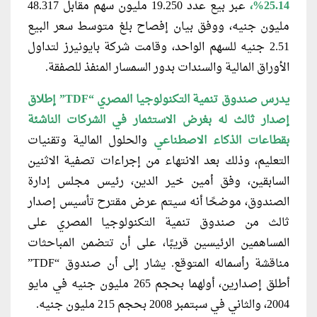
25.14%،
عبر بيع عدد 19.250 مليون سهم مقابل 48.317
مليون جنيه، ووفق بيان إفصاح بلغ متوسط سعر البيع
2.51 جنيه للسهم الواحد، وقامت شركة بايونيرز لتداول
الأوراق المالية والسندات بدور السمسار المنفذ للصفقة.
يدرس صندوق تنمية التكنولوجيا المصري
“TDF” إطلاق
إصدار ثالث له بغرض الاستثمار في الشركات الناشئة
بقطاعات الذكاء الاصطناعي
والحلول المالية وتقنيات
التعليم، وذلك بعد الانتهاء من إجراءات تصفية الاثنين
السابقين، وفق أمين خير الدين، رئيس مجلس إدارة
الصندوق، موضحًا أنه سيتم عرض مقترح تأسيس إصدار
ثالث من صندوق تنمية التكنولوجيا المصري على
المساهمين الرئيسين قريبًا، على أن تتضمن المباحثات
مناقشة رأسماله المتوقع. يشار إلى أن صندوق “TDF”
أطلق إصدارين، أولهما بحجم 265 مليون جنيه في مايو
2004، والثاني في سبتمبر 2008 بحجم 215 مليون جنيه.