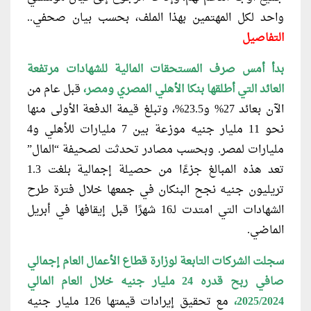
واحد لكل المهتمين بهذا الملف، بحسب بيان صحفي..
التفاصيل
بدأ أمس صرف المستحقات المالية للشهادات
مرتفعة
العائد التي أطلقها بنكا الأهلي المصري ومصر،
قبل عام من
الآن بعائد 27% و23.5%، وتبلغ قيمة الدفعة الأولى منها
نحو 11 مليار جنيه موزعة بين 7 مليارات للأهلي و4
مليارات لمصر. وبحسب مصادر تحدثت لصحيفة “المال”
تعد هذه المبالغ جزءًا من حصيلة إجمالية بلغت 1.3
تريليون جنيه نجح البنكان في جمعها خلال فترة طرح
الشهادات التي امتدت لـ16 شهرًا قبل إيقافها في أبريل
الماضي.
سجلت الشركات التابعة لوزارة قطاع
الأعمال العام إجمالي
صافي ربح قدره 24 مليار جنيه خلال العام المالي
2025/2024،
مع تحقيق إيرادات قيمتها 126 مليار جنيه