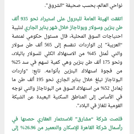
نواحي العالم، بحسب صحيفة “الشروق”.
اتفقت الهيئة العامة للبترول على استيراد
نحو 935 ألف
طن بنزين وسولار وبوتاجاز خلال شهر يناير الجاري
لتلبية
احتياجات السوق المحلية، قال مسئول حكومي لمنصة
“العربية” إن الواردات تنقسم إلى 565 ألف طن سولار
والتي تُمثل 45% من الاستهلاك الكلي للسولار بالبلاد،
ونحو 175 ألف طن بنزين وهي كمية تسهم في سد 25%
من فجوة استهلاك البنزين بأنواعه. تابع: “واردات
البوتاجاز تبلغ خلال يناير الجاري نحو 195 ألف طن ما
يُعادل 52% من استهلاك السوق من البوتاجاز والتي توجه
في الأساس إلى المناطق السكنية البعيدة عن الشبكة
القومية للغاز في البلاد”.
قلصت شركة “مشارق” للاستثمار العقاري
حصتها في
رأسمال شركة القاهرة للإسكان والتعمير من 26.96% إلى