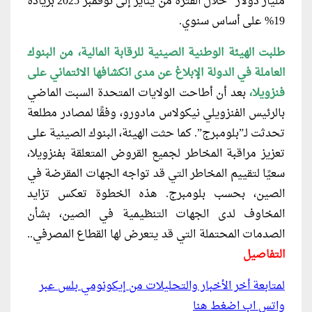
مليار دولار” خلال الفترة من يناير إلى نوفمبر 2025 بزيادة
19% على أساس سنوي.
طلبت الهيئة الوطنية الصينية للرقابة
المالية، من البنوك
العاملة في الدولة الإبلاغ عن مدى انكشافها الائتماني على
فنزويلا،
بعد أن أطاحت الولايات المتحدة السبت الماضي
بالرئيس الفنزويلي نيكولاس مادورو، وفقًا لمصادر مطلعة
تحدثت لـ”بلومبرج”. كما حثت الهيئة، البنوك الصينية على
تعزيز مراقبة المخاطر لجميع القروض المتعلقة بفنزويلا،
سعيًا لتقييم المخاطر التي قد تواجه الجهات المقرضة في
الصين، بحسب بلومبرج. هذه الخطوة تعكس تزايد
المخاوف لدى الجهات التنظيمية في الصين، بشأن
الصدمات المحتملة التي قد يتعرض لها القطاع المصرفي..
التفاصيل
لمتابعة أخر الأخبار والتحليلات من إيكونومي بلس عبر
واتس اب اضغط هنا