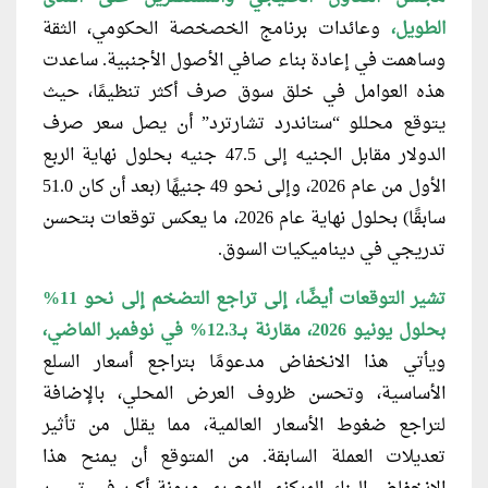
الطويل،
وعائدات برنامج الخصخصة الحكومي، الثقة
وساهمت في إعادة بناء صافي الأصول الأجنبية. ساعدت
هذه العوامل في خلق سوق صرف أكثر تنظيمًا، حيث
يتوقع محللو “ستاندرد تشارترد” أن يصل سعر صرف
الدولار مقابل الجنيه إلى 47.5 جنيه بحلول نهاية الربع
الأول من عام 2026، وإلى نحو 49 جنيهًا (بعد أن كان 51.0
سابقًا) بحلول نهاية عام 2026، ما يعكس توقعات بتحسن
تدريجي في ديناميكيات السوق.
تشير التوقعات أيضًا، إلى تراجع
التضخم إلى نحو 11%
بحلول يونيو 2026، مقارنة بــ12.3% في نوفمبر الماضي،
ويأتي هذا الانخفاض مدعومًا بتراجع أسعار السلع
الأساسية، وتحسن ظروف العرض المحلي، بالإضافة
لتراجع ضغوط الأسعار العالمية، مما يقلل من تأثير
تعديلات العملة السابقة. من المتوقع أن يمنح هذا