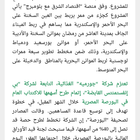
للمشروع. وفق منصة “اقتصاد الشرق مع بلومبرج” يأتي
المشروع كجزء من ممر يربط بين العين السخنة على
البحر الأحمر والإسكندرية مما يساهم في ربط الميناء
الجاف بمدينة العاشر من رمضان بموانئ السخنة والأدبية
على البحر الأحمر، أو موانئ بورسعيد ودمياط
والإسكندرية، وذلك ضمن مخطط تطوير سبعة ممرات
لوجستية لربط الموانئ البحرية بالمناطق والدخيلة على
البحر المتوسط.
تعتزم شركة “جورميه” الغذائية، التابعة
لشركة “بي
إنفستمنتس القابضة”، إتمام طرح أسهمها للاكتتاب العام
في البورصة المصرية
خلال الشهر المقبل، في خطوة
تهدف إلى توسيع قاعدة المساهمين. وقالت المصادر
لصحيفة “البورصة”، إن الشركة تخطط لطرح حصة قد
تصل إلى 40% من أسهمها، فيما ستبحث لجنة قيد الأوراق
المالية بالبورصة المصرية، خلال اجتماعها المقرر اليوم