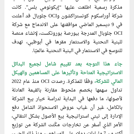
مذكرة رسمية اطلعت عليها “إيكونومي بلس”. كانت
شركة أوراسكوم كونستراكشون وOCI جلوبال قد أعلنت
في 9 ديسمبر الماضي موافقتها على الاندماج مع شركة
OCI جلوبال المدرجة ببورصة يورونكست، لإنشاء منصة
للبنية التحتية والاستثمار مقرها في أبوظبي، تهدف
للتوسع في الاستثمار في البنية التحتية عالميًا.
جاء هذا التوجه بعد تقييم شامل
لجميع البدائل
الاستراتيجية المتاحة وتأثيرها على المساهمين والهيكل
المالي للشركة،
وفقًا للمذكرة. رصدت OCI منذ عام 2022
تداول سهمها بخصم ملحوظ مقارنة بالقيمة العادلة
لأصولها، ما دفعها في البداية لدراسة خيار بيع الشركة
بالكامل، غير أن غياب عروض الاستحواذ الشامل دفع
الإدارة إلى تبني استراتيجية بيع الأصول بشكل انتقائي،
الأمر الذي أسفر عن تخارجات مكّنت الشركة من توزيع
أكثر من 7 مليارات دولار على المساهمين منذ ذلك الحين،