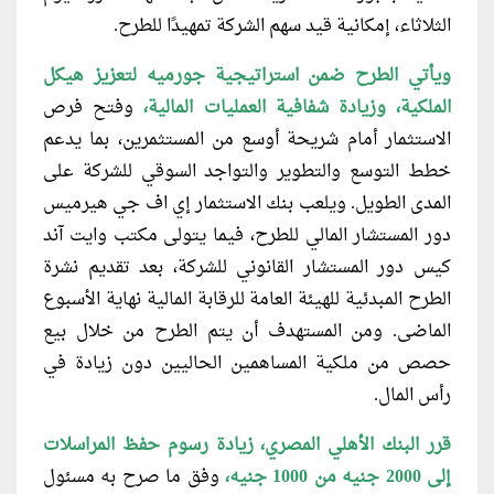
الثلاثاء، إمكانية قيد سهم الشركة تمهيدًا للطرح.
ويأتي الطرح ضمن استراتيجية جورميه
لتعزيز هيكل
الملكية، وزيادة شفافية العمليات المالية،
وفتح فرص
الاستثمار أمام شريحة أوسع من المستثمرين، بما يدعم
خطط التوسع والتطوير والتواجد السوقي للشركة على
المدى الطويل. ويلعب بنك الاستثمار إي اف جي هيرميس
دور المستشار المالي للطرح، فيما يتولى مكتب وايت آند
كيس دور المستشار القانوني للشركة، بعد تقديم نشرة
الطرح المبدئية للهيئة العامة للرقابة المالية نهاية الأسبوع
الماضى. ومن المستهدف أن يتم الطرح من خلال بيع
حصص من ملكية المساهمين الحاليين دون زيادة في
رأس المال.
قرر البنك الأهلي المصري، زيادة رسوم
حفظ المراسلات
إلى 2000 جنيه من 1000 جنيه،
وفق ما صرح به مسئول