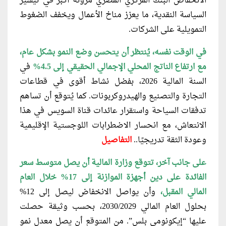
الانخفاض البنك المركزي المصري مرونة أكبر في تيسير
السياسة النقدية، ما يعزز مناخ الأعمال ويخفف الضغوط
التمويلية على الشركات.
في الوقت نفسه، يُنتظر أن يتحسن
وضع النمو بشكل عام،
مع ارتفاع الناتج المحلي الإجمالي الحقيقي إلى 4.5%
في
السنة المالية 2026، بفضل نشاط أقوى في قطاعات
التجارة والتصنيع والهيدروكربونات. كما يُتوقع أن تساهم
تدفقات السياحة واستقرار عائدات قناة السويس في هذا
الانتعاش، مع انحسار الاضطرابات اللوجستية الإقليمية
وعودة الثقة تدريجيًا..
التفاصيل
على جانب آخر، تتوقع وزارة المالية أن
يصل متوسط سعر
الفائدة على دين أجهزة الموازنة إلى 17% خلال العام
المالي المقبل،
وأن يواصل الانخفاض ليصل إلى 12%
بحلول العام المالي 2030/2029، بحسب وثيقة حصلت
عليها “إيكونومي بلس”. من المتوقع أن يصل معدل نمو