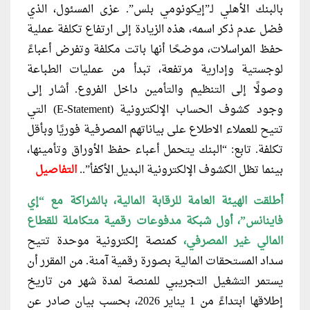
بالبنك الأهلي لـ”إيكونومي بلس”. عزى المسئول، الذي
فضل عدم ذكر اسمه، هذه الزيادة إلى ارتفاع تكلفة عملية
حفظ المراسلات، موضحًا أنها باتت مكلفة وتفرض أعباءً
لوجستية وإدارية مرتفعة، تبدأ من عمليات الطباعة
وصولًا إلى التنظيم والتأمين داخل الفروع. أشار إلى
وجود كشوف الحساب الإلكترونية (E-Statement) التي
تتيح للعملاء الاطلاع على بياناتهم المصرفية فوريًا وبأقل
تكلفة. تابع: “البنك يتحمل أعباء حفظ الأوراق وتأمينها،
بينما تظل الكشوف الإلكترونية البديل الأكفأ”..
التفاصيل
أطلقت الهيئة العامة للرقابة المالية، بالشراكة
مع “إي
فاينانس”، أول شبكة مدفوعات رقمية متكاملة للقطاع
المالي غير المصرفي،
كمنصة إلكترونية موحدة تتيح
سداد المستحقات المالية بصورة رقمية آمنة. من المقرر أن
يستمر التشغيل التجريبي للمنصة لمدة شهر من تاريخ
إطلاقها ابتداءً من 1 يناير 2026، بحسب بيان صادر عن