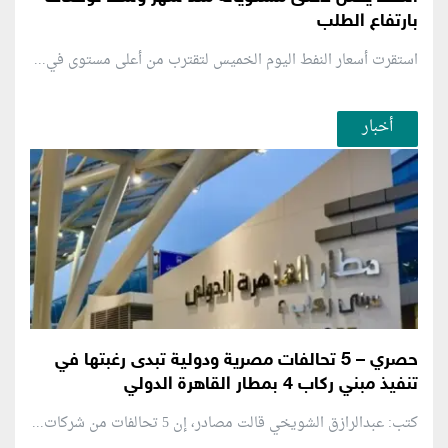
بارتفاع الطلب
استقرت أسعار النفط اليوم الخميس لتقترب من أعلى مستوى في...
أخبار
حصري – 5 تحالفات مصرية ودولية تبدى رغبتها في
تنفيذ مبني ركاب 4 بمطار القاهرة الدولي
كتب: عبدالرازق الشويخي قالت مصادر، إن 5 تحالفات من شركات...