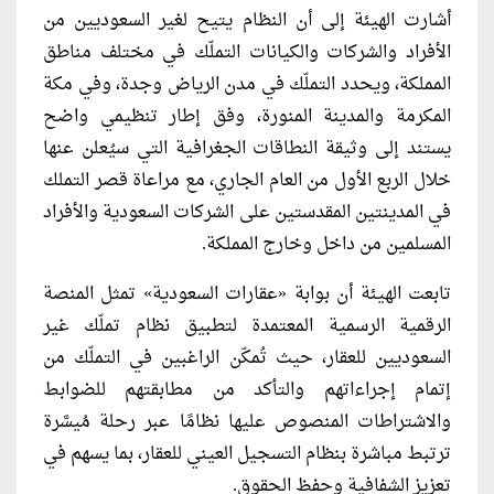
أشارت الهيئة إلى أن النظام يتيح لغير السعوديين من
الأفراد والشركات والكيانات التملّك في مختلف مناطق
المملكة، ويحدد التملّك في مدن الرياض وجدة، وفي مكة
المكرمة والمدينة المنورة، وفق إطار تنظيمي واضح
يستند إلى وثيقة النطاقات الجغرافية التي سيُعلن عنها
خلال الربع الأول من العام الجاري، مع مراعاة قصر التملك
في المدينتين المقدستين على الشركات السعودية والأفراد
المسلمين من داخل وخارج المملكة.
تابعت الهيئة أن بوابة «عقارات السعودية» تمثل المنصة
الرقمية الرسمية المعتمدة لتطبيق نظام تملّك غير
السعوديين للعقار، حيث تُمكّن الراغبين في التملّك من
إتمام إجراءاتهم والتأكد من مطابقتهم للضوابط
والاشتراطات المنصوص عليها نظامًا عبر رحلة مُيسَّرة
ترتبط مباشرة بنظام التسجيل العيني للعقار، بما يسهم في
تعزيز الشفافية وحفظ الحقوق.