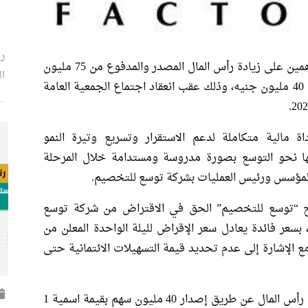
ر
أعلنت شركة توسع للتخصيم عن موافقة المساهمين على زيادة رأس المال المصدر والمدفوع من 75 مليون
ال
جنيه إلى 115 مليون جنيه، بزيادة نقدية قدرها 40 مليون جنيه، وذلك عقب انعقاد اجتماع الجمعية العامة
اة مالية متكاملة لدعم الاستقرار وتسريع وتيرة النمو
ها نحو التوسع بصورة مدروسة ومستدامة خلال المرحلة
المؤسس ورئيس العمليات بشركة توسع للتخصيم.
نح “توسع للتخصيم” الحق في الاقتراض من شركة توسع
سعر فائدة يعادل سعر الإقراض لليلة الواحدة المعلن من
ا إليه هامش 2%، مع الإشارة إلى عدم تحديد قيمة التسهيلات الائتمانية حتى
أصدرت الجمعية العامة غير العادية قرارًا بزيادة رأس المال عن طريق إصدار 40 مليون سهم بقيمة اسمية 1