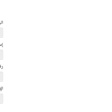
ال
إس
رق
ال