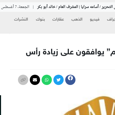
التحرير / أسامه سرايا | المشرف العام / خالد أبو بكر
|
الجمعة، 7 أغسطس 2026
راف
فيديو
الذهب
عقارات
بنوك
النشرات
م
 يوافقون على زيادة رأس
م