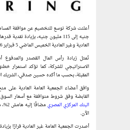
العادية وغير العادية الخميس الماضي 5 فبراير 2026.
تُمثل زيادة رأس المال المُصدر والمدفوع أد
الاستراتيجي للشركة، كما تؤكد استمرار خطت
المقبلة، بحسب ما أكده حسين صدقي، الشريك 
وافق أعضاء الجمعية العامة العادية على م
القابضة وفق شروط متوافقة مع أسعار السوق، ب
البنك المركزي المصري
مضافً
الآن.