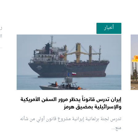
أخبار
رئ
ال
م
إيران تدرس قانوناً يحظر مرور السفن الأمريكية
والإسرائيلية بمضيق هرمز
تدرس لجنة برلمانية إيرانية مشروع قانون ⁠أولي من شأنه
منع...