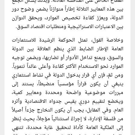
القطاع الخاص على المنافسة العادلة. وبذلك يشكل الجمع
بين هذه المعايير الثلاثة إطاراً متوازناً يضمن وضوح دور
الدولة، ويعزز كفاءة تخصيص الموارد، ويحقق التوازن
بين الاعتبارات الاستراتيجية ومتطلبات اقتصاد السوق.
وخلاصة القول، تمثل الحوكمة الرشيدة للاستثمارات
العامة الإطار الضابط الذي ينظم العلاقة بين الدولة
والسوق، ويمنع تداخل الأدوار أو تضاربها، ويضمن توجيه
الموارد نحو الاستخدام الأكثر كفاءة وأعلى عائداً تنموياً.
ومن ثمّ، فإن أي قرار بدخول الدولة في نشاط استثماري
ينبغي أن يكون قراراً مؤسسياً منضبطاً، يستند إلى
مبررات موضوعية واضحة ومحددة ومعايير كمية،
ويخضع لتقييم دوري يقيس جدواه الاقتصادية وأثره
العام. وفي المقابل، يجب أن يكون التخارج جزءاً أصيلاً
من فلسفة الإدارة، لا إجراءً استثنائياً مؤجلاً، بحيث يُنظر
إلى الملكية العامة كأداة لتحقيق غاية محددة، تنتهي