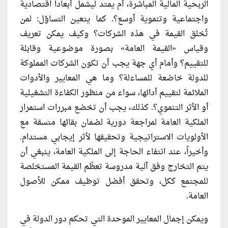
الربحية المالية المباشرة، أم يمتد ليشمل أبعاداً اقتصادية
واجتماعية وتنموية أوسع؟. كما يتعين التساؤل: لمن
تُخلق القيمة في هذه الشركات؟ وكيف يمكن تعريف
وقياس «القيمة العامة» بصورة موضوعية وقابلة
للتقييم؟ وأمام أي جهة يجب أن تكون الشركات المملوكة
للدولة خاضعة للمساءلة؟ وما هي المعايير والأدوات
الملائمة لتقييم أدائها، سواء من منظور الكفاءة التشغيلية
أو الأثر التنموي؟. كذلك، يجب أن تخضع مبررات استمرار
الملكية العامة لمراجعة دورية لضمان بقائها متسقة مع
الأولويات الاستراتيجية وتحقيقها لأثر إيجابي مستدام.
وأخيراً، عند انتفاء الحاجة إلى الملكية العامة، ينبغي أن
يتم التخارج وفق آلية مدروسة تعظّم القيمة المستخلصة
للمجتمع ككل، وتحقق أفضل توظيف ممكن للأصول
العامة.
ويمكن إجمال المعايير الموحدة التي تحكم دور الدولة في