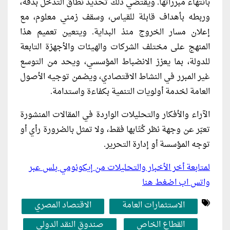
بانتهاء مبرراتها. ويقتضي ذلك تحديد نطاق التدخل بدقة،
وربطه بأهداف قابلة للقياس، وسقف زمني معلوم، مع
إعلان مسار الخروج منذ البداية. ويتعين تعميم هذا
المنهج على مختلف الشركات والهيئات والأجهزة التابعة
للدولة، بما يعزز الانضباط المؤسسي، ويحد من التوسع
غير المبرر في النشاط الاقتصادي، ويضمن توجيه الأصول
العامة لخدمة أولويات التنمية بكفاءة واستدامة.
الآراء والأفكار والتحليلات الواردة في المقالات المنشورة
تعبّر عن وجهة نظر كُتّابها فقط، ولا تمثل بالضرورة رأي أو
توجه المؤسسة أو إدارة التحرير.
لمتابعة أخر الأخبار والتحليلات من إيكونومي بلس عبر
واتس اب اضغط هنا
الاستثمارات العامة
الاقتصاد المصري
القطاع الخاص
صندوق النقد الدولي