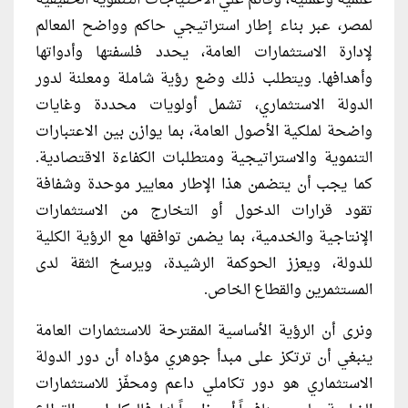
علمية وعملية، وقائم علي الاحتياجات التنموية الحقيقية
لمصر، عبر بناء إطار استراتيجي حاكم وواضح المعالم
لإدارة الاستثمارات العامة، يحدد فلسفتها وأدواتها
وأهدافها. ويتطلب ذلك وضع رؤية شاملة ومعلنة لدور
الدولة الاستثماري، تشمل أولويات محددة وغايات
واضحة لملكية الأصول العامة، بما يوازن بين الاعتبارات
التنموية والاستراتيجية ومتطلبات الكفاءة الاقتصادية.
كما يجب أن يتضمن هذا الإطار معايير موحدة وشفافة
تقود قرارات الدخول أو التخارج من الاستثمارات
الإنتاجية والخدمية، بما يضمن توافقها مع الرؤية الكلية
للدولة، ويعزز الحوكمة الرشيدة، ويرسخ الثقة لدى
المستثمرين والقطاع الخاص.
ونرى أن الرؤية الأساسية المقترحة للاستثمارات العامة
ينبغي أن ترتكز على مبدأ جوهري مؤداه أن دور الدولة
الاستثماري هو دور تكاملي داعم ومحفّز للاستثمارات