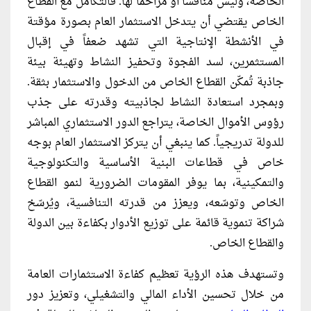
الخاصة، وليس منافساً أو مزاحماً لها. فالتكامل مع القطاع
الخاص يقتضي أن يتدخل الاستثمار العام بصورة مؤقتة
في الأنشطة الإنتاجية التي تشهد ضعفاً في إقبال
المستثمرين، لسد الفجوة وتحفيز النشاط وتهيئة بيئة
جاذبة تُمكّن القطاع الخاص من الدخول والاستثمار بثقة.
وبمجرد استعادة النشاط لجاذبيته وقدرته على جذب
رؤوس الأموال الخاصة، يتراجع الدور الاستثماري المباشر
للدولة تدريجياً. كما ينبغي أن يتركز الاستثمار العام بوجه
خاص في قطاعات البنية الأساسية والتكنولوجية
والتمكينية، بما يوفر المقومات الضرورية لنمو القطاع
الخاص وتوسّعه، ويعزز من قدرته التنافسية، ويُرسّخ
شراكة تنموية قائمة على توزيع الأدوار بكفاءة بين الدولة
والقطاع الخاص.
وتستهدف هذه الرؤية تعظيم كفاءة الاستثمارات العامة
من خلال تحسين الأداء المالي والتشغيلي، وتعزيز دور