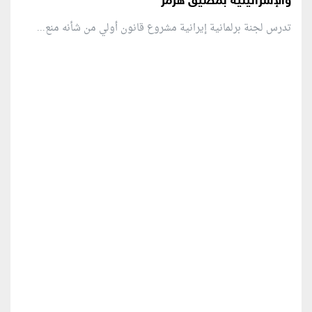
والإسرائيلية بمضيق هرمز
تدرس لجنة برلمانية إيرانية مشروع قانون ⁠أولي من شأنه منع...
منطقة إعلانية