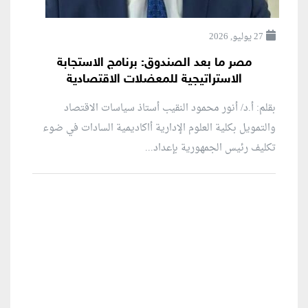
27 يوليو, 2026
مصر ما بعد الصندوق: برنامج الاستجابة
الاستراتيجية للمعضلات الاقتصادية
بقلم: أ.د/ أنور محمود النقيب أستاذ سياسات الاقتصاد
والتمويل بكلية العلوم الإدارية أاكاديمية السادات في ضوء
تكليف رئيس الجمهورية بإعداد...
منطقة إعلانية