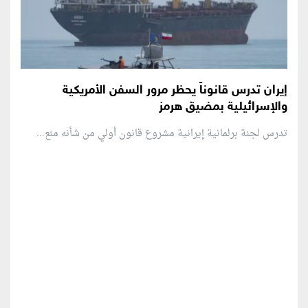
إيران تدرس قانوناً يحظر مرور السفن الأمريكية
والإسرائيلية بمضيق هرمز
تدرس لجنة برلمانية إيرانية مشروع قانون ⁠أولي من شأنه منع...
منطقة إعلانية