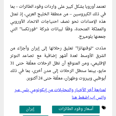
تعتمد أوروبا بشكل كبير على واردات وقود الطائرات – بما
في ذلك الكيروسين – من منطقة الخليج العربي، إذ تمثل
هذه الإمدادات نحو نصف احتياجات الاتحاد الأوروبي
والمملكة المتحدة، وفقًا لبيانات شركة “فورتكسا” التي
جمعتها بلومبرج.
مدّدت “لوفتهانزا” تعليق رحلاتها إلى إيران وأجزاء من
الشرق الأوسط لعدة أشهر إضافية مع تصاعد التوتر
الإقليمي، ومن المتوقع أن تظل الرحلات معلّقة حتى 31
مايو، بينما ستظل الرحلات إلى مدن أخرى، بما في ذلك
أبوظبي وبيروت وطهران، معلّقة حتى 24 أكتوبر.
لمتابعة أخر الأخبار والتحليلات من إيكونومي بلس عبر
واتس اب اضغط هنا
أسعار وقود الطائرات
إيران