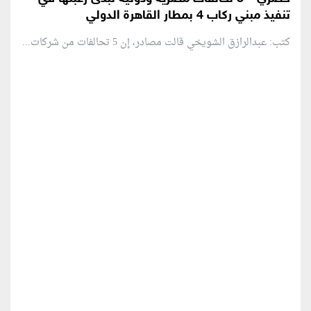
تنفيذ مبني ركاب 4 بمطار القاهرة الدولي
كتب: عبدالرازق الشويخي قالت مصادر، إن 5 تحالفات من شركات...
منطقة إعلانية