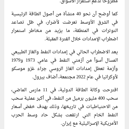
مطروحًا لدعم استقرار الأسواق.
كما أوضح أن نحو 40 منشأة من أصول الطاقة الرئيسية
في الشرق الأوسط تعرضت لأضرار، في ظل تصاعد
التوترات في المنطقة، ما يزيد من مخاطر استمرار
اضطراب الإمدادات خلال الفترة المقبلة.
يعد الاضطراب الحالي في إمدادات النفط والغاز الطبيعي
المسال أسوأ من أزمتي النفط ⁠في عامي 1973 و1979
وأزمة تعطل إمدادات الغاز الروسي جراء غزو موسكو
لأوكرانيا في عام 2022 مجتمعة، أضاف بيرول.
اقترحت وكالة الطاقة الدولية، في 11 مارس الماضي،
سحب 400 ‌مليون برميل من النفط، في أكبر عملية سحب
من الاحتياطيات في تاريخها، وذلك بهدف ⁠خفض أسعار
النفط الخام التي ارتفعت بشكل حاد وسط الحرب
الأمريكية الإسرائيلية مع إيران.