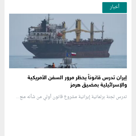
أخبار
إيران تدرس قانوناً يحظر مرور السفن الأمريكية
والإسرائيلية بمضيق هرمز
تدرس لجنة برلمانية إيرانية مشروع قانون ⁠أولي من شأنه منع...
منطقة إعلانية