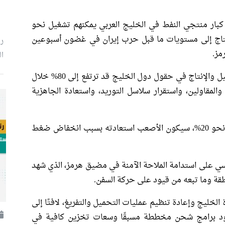
إن كبار منتجي النفط في الخليج العربي يمكنهم تشغيل نحو
لإنتاج إلى مستويات ما قبل حرب إيران في غضون أسبوعين
ر
مز.
ال
أضافت الوكالة أن نسبة استئناف عمليات التشغيل والإنتاج في حقول دول الخليج قد ترتفع إلى 80% خلال
المقاولين، واستقرار سلاسل التوريد، واستعادة الجاهزية
أشارت إلى أن الجزء المتبقي من الإنتاج، البالغ نحو 20%، سيكون الأصعب استعادته بسبب انخفاض ضغط
اسي على استدامة الملاحة الآمنة في مضيق هرمز، الذي شهد
قة وما تبعه من قيود على حركة السفن.
الخليج وإعادة تنظيم عمليات التحميل والتفريغ، لافتًا إلى
وجود برامج شحن مخططة مسبقًا وسعات تخزين كافية في