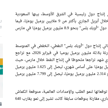
 إنتاج دول رئيسية في الشرق الأوسط، بينها السعودية
رئ
والإمارات العربية المتحدة والكويت، انخفض خلال أبريل الجاري بأكثر من 9 ملايين برميل يوميًا، فيما
ال
أشارت وكالة الطاقة الدولية إلى انخفاض إنتاج دول “أوبك بلس” بنحو 8.9 مليون برميل يوميًا في مارس
جمالي إنتاج دول “أوبك بلس” النفطي، انخفض في المتوسط
إلى 35.06 مليون برميل يوميًا في مارس، مقارنة بـ42.8 مليون برميل يوميا في فبراير 2026، مع تراجع
لذي شهد تراجعا ملحوظا في إنتاج النفط خلال مارس، حيث
تراجع إنتاجه من الخام بنحو 2.563 مليون برميل يوميًا على أساس شهري، ليصل إلى 1.625 مليون برميل
يوميا، فيما تراجع إنتاج السعودية النفطي بنحو 2.314 مليون برميل يوميًا، ليصل إلى 7.799 مليون برميل
وقعاتها لنمو الطلب والإمدادات العالمية، متوقعة انكماش
الطلب بنحو 80 ألف برميل يوميًا خلال العام الجاري، مقارنة بتوقعات سابقة كانت تشير إلى نمو يقارب 640