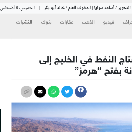
لتحرير / أسامه سرايا | المشرف العام / خالد أبو بكر
|
الخميس، 6 أغسطس 2026
راف
فيديو
الذهب
عقارات
بنوك
النشرات
م
نتاج النفط في الخليج إلى
ة بفتح “هرمز”
م