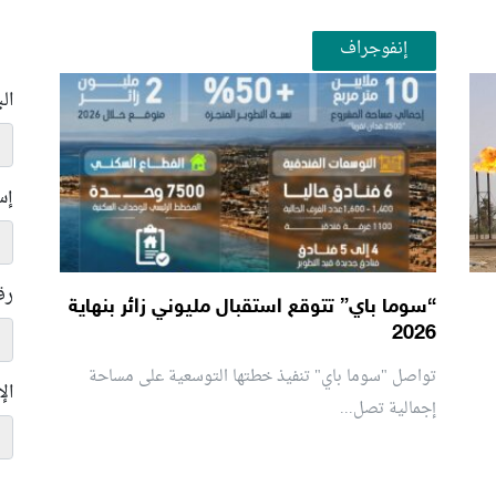
إنفوجراف
ال
إس
رق
“سوما باي” تتوقع استقبال مليوني زائر بنهاية
2026
تواصل "سوما باي" تنفيذ خطتها التوسعية على مساحة
ال
إجمالية تصل...