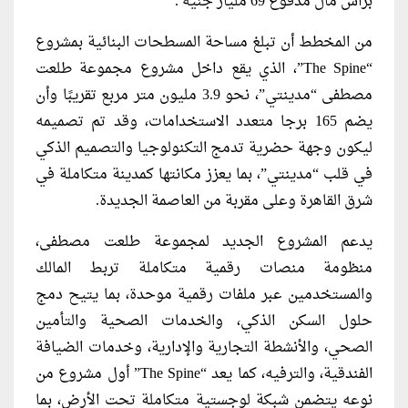
برأس مال مدفوع 69 مليار جنيه .
من المخطط أن تبلغ مساحة المسطحات البنائية بمشروع
“The Spine”، الذي يقع داخل مشروع مجموعة طلعت
مصطفى “مدينتي”، نحو 3.9 مليون متر مربع تقريبًا وأن
يضم 165 برجا متعدد الاستخدامات، وقد تم تصميمه
ليكون وجهة حضرية تدمج التكنولوجيا والتصميم الذكي
في قلب “مدينتي”، بما يعزز مكانتها كمدينة متكاملة في
شرق القاهرة وعلى مقربة من العاصمة الجديدة.
يدعم المشروع الجديد لمجموعة طلعت مصطفى،
منظومة منصات رقمية متكاملة تربط المالك
والمستخدمين عبر ملفات رقمية موحدة، بما يتيح دمج
حلول السكن الذكي، والخدمات الصحية والتأمين
الصحي، والأنشطة التجارية والإدارية، وخدمات الضيافة
الفندقية، والترفيه، كما يعد “The Spine” أول مشروع من
نوعه يتضمن شبكة لوجستية متكاملة تحت الأرض، بما