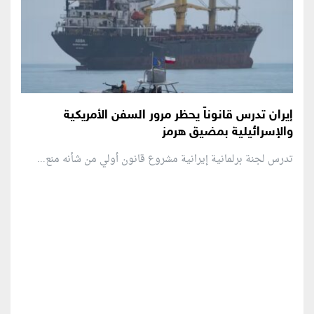
إيران تدرس قانوناً يحظر مرور السفن الأمريكية
والإسرائيلية بمضيق هرمز
تدرس لجنة برلمانية إيرانية مشروع قانون ⁠أولي من شأنه منع...
منطقة إعلانية