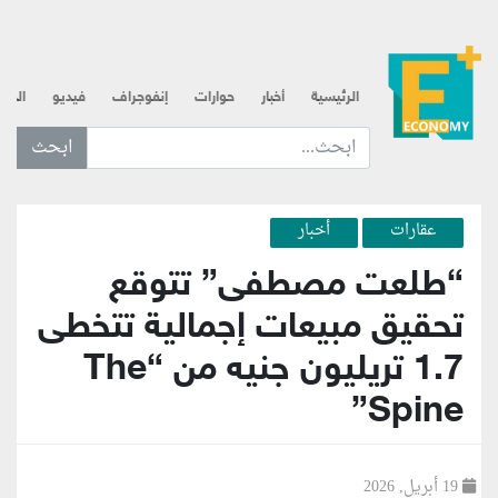
الرئيسية
أخبار
حوارات
إنفوجراف
فيديو
الذه
ابحث عن... :
عقارات
أخبار
“طلعت مصطفى” تتوقع
تحقيق مبيعات إجمالية تتخطى
1.7 تريليون جنيه من “The
Spine”
19 أبريل, 2026