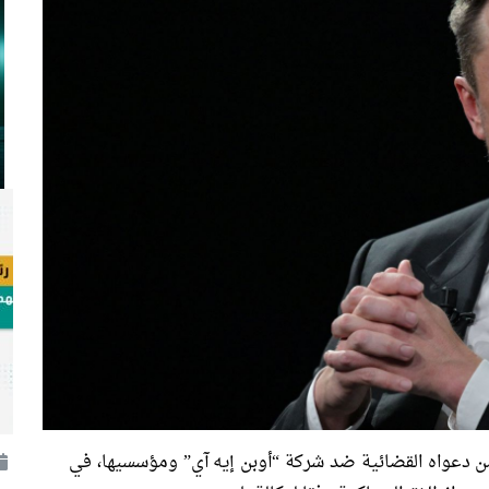
ن دعواه القضائية ضد شركة “أوبن إيه آي” ومؤسسيها، في