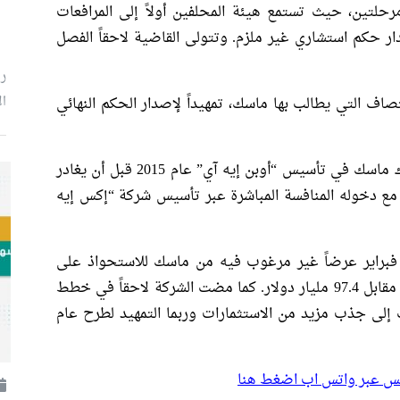
حلتين، حيث تستمع هيئة المحلفين أولاً إلى المرافعات
ار حكم استشاري غير ملزم. وتتولى القاضية لاحقاً الفصل
رئ
ال
صاف التي يطالب بها ماسك، تمهيداً لإصدار الحكم النهائي
يعود الخلاف بين الطرفين إلى سنوات، إذ شارك ماسك في تأسيس “أوبن إيه آي” عام 2015 قبل أن يغادر
عد التوتر لاحقاً مع دخوله المنافسة المباشرة عبر تأسيس شركة “إكس إيه
براير عرضاً غير مرغوب فيه من ماسك للاستحواذ على
أصول الكيان غير الربحي المسيطر على الشركة مقابل 97.4 مليار دولار. كما مضت الشركة لاحقاً في خطط
إلى جذب مزيد من الاستثمارات وربما التمهيد لطرح عام
بلس عبر واتس اب اضغط هنا