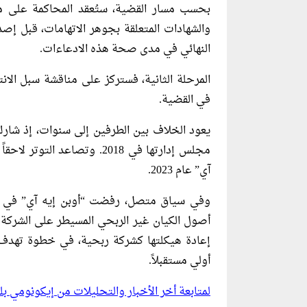
بحسب مسار القضية، ستُعقد المحاكمة على مر
والشهادات المتعلقة بجوهر الاتهامات، قبل إصد
النهائي في مدى صحة هذه الادعاءات.
المرحلة الثانية، فستركز على مناقشة سبل الانت
في القضية.
مجلس إدارتها في 2018. وتصا
آي” عام 2023.
وفي سياق متصل، رفضت “أوبن إيه آي” في ف
إعادة هيكلتها كشركة ربحية، في خطوة تهدف 
أولي مستقبلاً.
لمتابعة أخر الأخبار والتحليلات من إيكونومي 