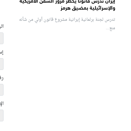
إيران تدرس قانوناً يحظر مرور السفن الأمريكية
والإسرائيلية بمضيق هرمز
تدرس لجنة برلمانية إيرانية مشروع قانون ⁠أولي من شأنه
ال
منع...
إس
رق
ال