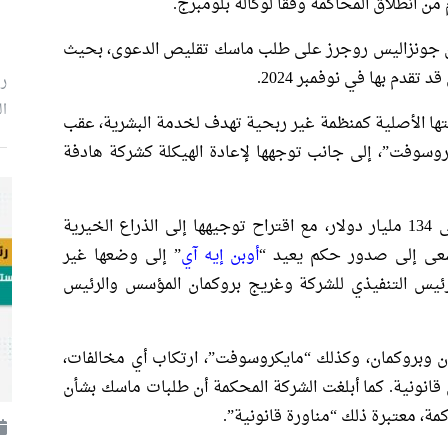
ن انطلاق المحاكمة وفقا لوكالة بلومبرج.
فون جونزاليس روجرز على طلب ماسك تقليص الدعوى، بحيث
ر
ال
تها الأصلية كمنظمة غير ربحية تهدف لخدمة البشرية، عقب
وفت”، إلى جانب توجهها لإعادة الهيكلة كشركة هادفة
يطالب الملياردير الأمريكي بتعويضات تصل إلى 134 مليار دولار، مع اقتراح توجيهها إلى الذراع الخيرية
سعى إلى صدور حكم يعيد “
أوبن إيه آي
” إلى وضعها غير
لرئيس التنفيذي للشركة وغريج بروكمان المؤسس والرئيس
مان وبروكمان، وكذلك “مايكروسوفت”، ارتكاب أي مخالفات،
 قانونية. كما أبلغت الشركة المحكمة أن طلبات ماسك بشأن
، معتبرة ذلك “مناورة قانونية”.