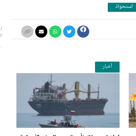
استحواذ
رئ
ال
م
أخبار