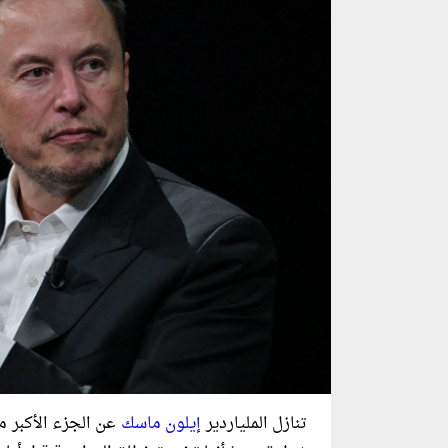
تنازل الملياردير
إيلون ماسك
عن الجزء الأكبر م