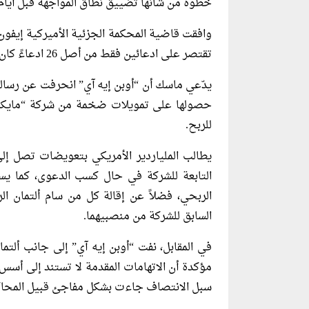
خطوة من شأنها تضييق نطاق المواجهة قبل أيام م
وافقت قاضية المحكمة الجزئية الأميركية إي
تقتصر على ادعائين فقط من أصل 26 ادعاءً كان قد تقدم بها في نوفمبر 2024.
يدّعي ماسك أن “أوبن إيه آي” انحرفت عن رسال
حصولها على تمويلات ضخمة من شركة “مايكروس
للربح.
التابعة للشركة في حال كسب الدعوى، كما ي
الربحي، فضلاً عن إقالة كل من سام ألتمان ا
السابق للشركة من منصبيهما.
في المقابل، نفت “أوبن إيه آي” إلى جانب ألت
مؤكدة أن الاتهامات المقدمة لا تستند إلى أسس
سبل الانتصاف جاءت بشكل مفاجئ قبيل المحاكمة