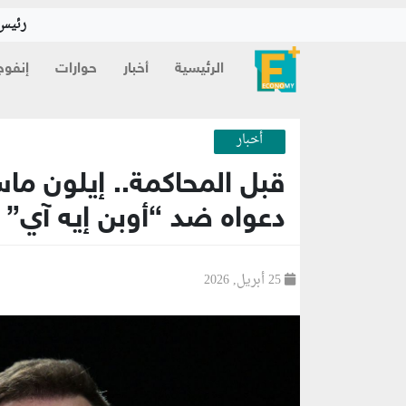
رئيس 
الرئيسية
أخبار
حوارات
إنفوج
أخبار
قبل المحاكمة.. إيلون ماس
دعواه ضد “أوبن إيه آي”
25 أبريل, 2026