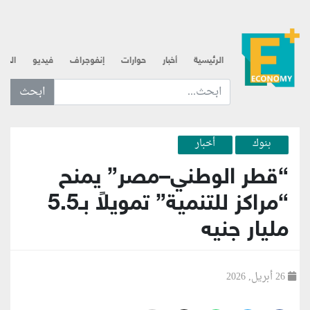
الرئيسية
أخبار
حوارات
إنفوجراف
فيديو
الذه
ابحث عن... :
بنوك
أخبار
“قطر الوطني–مصر” يمنح
“مراكز للتنمية” تمويلاً بـ5.5
مليار جنيه
26 أبريل, 2026