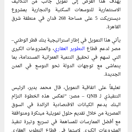
يهدف هذا القرض إلى تمويل جانب من التكاليف
الاستثمارية للتوسعات السكنية والتجارية بمشروع
ديستريكت 5 على مساحة 268 فدان في منطقة شرق
القاهرة.
يأتي هذا التمويل في إطار استراتيجية بنك قطر الوطني–
مصر لدعم قطاع
التطوير العقاري
، والمشروعات الكبرى
التي تسهم في تحقيق التنمية العمرانية المستدامة، بما
يتماشى مع توجهات الدولة نحو التوسع في المدن
الجديدة.
تعليقاً على اتفاقية التمويل، قال محمد بدير، الرئيس
التنفيذي لـ QNB – مصر: “تعكس هذه الخطوة التزام
البنك بدعم الكيانات الاقتصادية الرائدة في السوق
المصرية من خلال تقديم حلول تمويلية مبتكرة ومتوافقة
مع أفضل الممارسات للمساهمة في تسريع وتيرة تنفيذ
المشروعات الكبرى لاسيّما في قطاع التطوير العقاري