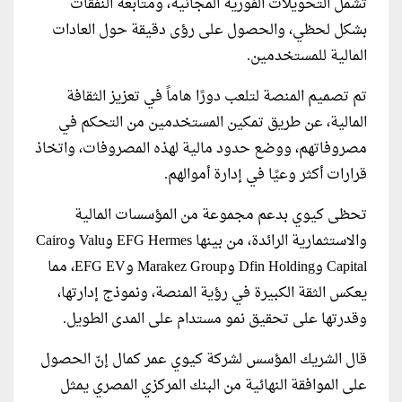
تشمل التحويلات الفورية المجانية، ومتابعة النفقات
بشكل لحظي، والحصول على رؤى دقيقة حول العادات
المالية للمستخدمين.
تم تصميم المنصة لتلعب دورًا هاماً في تعزيز الثقافة
المالية، عن طريق تمكين المستخدمين من التحكم في
مصروفاتهم، ووضع حدود مالية لهذه المصروفات، واتخاذ
قرارات أكثر وعيًا في إدارة أموالهم.
تحظى كيوي بدعم مجموعة من المؤسسات المالية
والاستثمارية الرائدة، من بينها EFG Hermes وValu وCairo
Capital وDfin Holding وMarakez Group وEFG EV، مما
يعكس الثقة الكبيرة في رؤية المنصة، ونموذج إدارتها،
وقدرتها على تحقيق نمو مستدام على المدى الطويل.
قال الشريك المؤسس لشركة كيوي عمر كمال إنّ الحصول
على الموافقة النهائية من البنك المركزي المصري يمثل