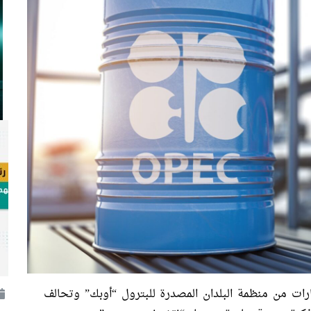
ارات من منظمة البلدان المصدرة للبترول “أوبك” وتحالف