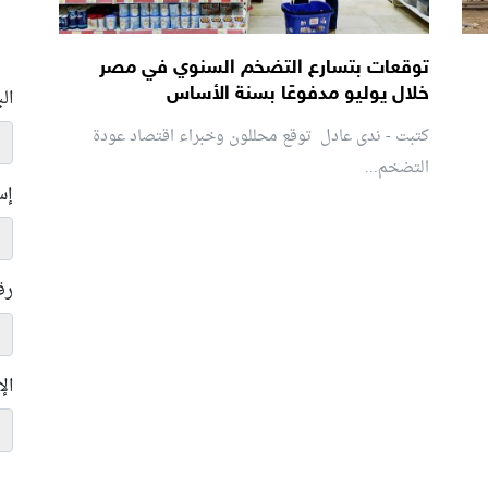
توقعات بتسارع التضخم السنوي في مصر
خلال يوليو مدفوعًا بسنة الأساس
ال
كتبت - ندى عادل توقع محللون وخبراء اقتصاد عودة
التضخم...
إس
رق
ال