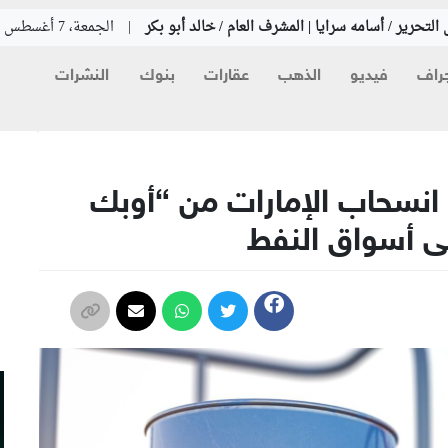
التحرير / أسامه سرايا | المشرف العام / خالد أبو بكر
|
الجمعة، 7 أغسطس 2026
راف
فيديو
الذهب
عقارات
بنوك
النشرات
م
انسحاب الإمارات من “أوبك
ى أسواق النفط
م