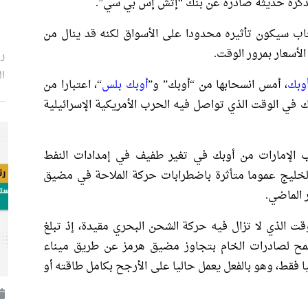
مذكرة حديثة صادرة عن بنك “إتش إس بي سي”.
ب سيكون تأثيره محدودا على الأسواق لكنه قد ينال من
لأسعار بمرور الوقت.
ر
ال
وبك
، أمس انسحابها من “أوبك” و”
أوبك بلس
“، اعتبارا من
في الوقت الذي تواصل فيه الحرب ​الأمريكية الإسرائيلية
لإمارات من أوبك في تغير طفيف في ​إمدادات النفط
 الخليج عموما متأثرة باضطرابات حركة الملاحة في ⁠مضيق
 الماضي.
وقت الذي لا تزال فيه حركة الشحن البحري مقيدة، إذ تبلغ
مح لصادرات الخام بتجاوز مضيق هرمز عن طريق ميناء
 1.8 مليون برميل يوميا فقط، وهو بالفعل يعمل حاليا على الأرجح بكامل طاقته أو