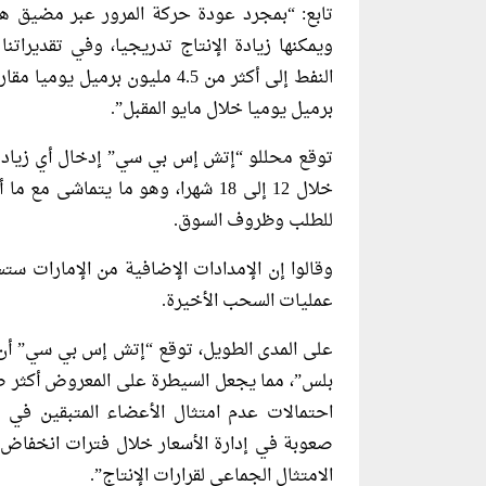
تابع: “بمجرد عودة حركة المرور عبر مضيق ه
ويمكنها زيادة الإنتاج تدريجيا، وفي تقديراتن
برميل يوميا خلال مايو المقبل”.
توقع محللو “إتش إس بي سي” إدخال أي زيادة 
خلال 12 إلى 18 شهرا، وهو ما يتماشى
للطلب وظروف السوق.
وقالوا إن الإمدادات الإضافية من الإمارات ستس
عمليات السحب الأخيرة.
على المدى الطويل، توقع “إتش إس بي سي” ​أ
بلس”، مما ​يجعل السيطرة على ⁠المعروض أكثر ص
احتمالات عدم امتثال ​الأعضاء المتبقين في
صعوبة في إدارة الأسعار خلال فترات انخفاض 
الامتثال الجماعي لقرارات الإنتاج”.