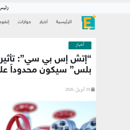
رئيس 
الرئيسية
أخبار
حوارات
إنفوج
أخبار
“إتش إس بي سي”: تأثير 
بلس” سيكون محدوداً عل
29 أبريل, 2026