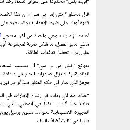
“أوبك بلس” محدودا على أسواق النفط، وفقا ل
قال محللو “إتش إس بي سي”، إن هذا الانسحا
‌قدرة أوبك على ضبط الإمدادات والسيطرة على ا
أعلنت الإمارات، وهي واحدة من أكبر منتجي
أ
مطلع مايو المقبل، ما شكل ضربة لمجموعة أوبك 
على إيران تعطيل تدفقات الطاقة.
يتوقع “إتش إس بي سي” أن يتسبب انسحاب ا
العالمية، إذ لا تزال صادرات الخام من منطقة
هرمز الذي صار في حكم المغلق منذ أواخر فبراير
“هناك حد ​لأي زيادة في إنتاج الإمارات في ال
طاقة خط أنابيب النفط في أبوظبي، الذي يس
الفجيرة، الاستيعابية نحو
قريبا من ​ذلك”، أضاف البنك.