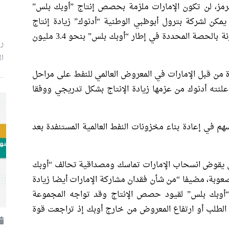
رمز، لن تكون الإمارات ملزمة بحصص إنتاج ​”أوبك بلس”
ا يمكن لشركة بترول أبوظبي الوطنية “أدنوك” زيادة إنتاج
النفط ‌إلى أكثر ⁠من 4.5 مليون برميل يوميا مقارنة بالحصة المحددة في إطار “أوبك بلس” بنحو 3.4 مليون
رئ
ال
من قبل الإمارات في المعروض العالمي للنفط على مراحل
 مع ما أعلنته أدنوك من عزمها ​زيادة الإنتاج بشكل تدريجي ​ووفقا
هم في إعادة بناء مخزونات النفط العالمية المستنفدة بعد
ن يقوض انسحاب الإمارات تماسك ومصداقية تحالف “أوبك
عوبة، مضيفا “من شأن فقدان مشاركة الإمارات أيضا زيادة
 “أوبك بلس” لقيود حصص الإنتاج وقد تواجه المجموعة
الطلب أو ​ارتفاع المعروض من خارج أوبك إذ تراجعت قوة