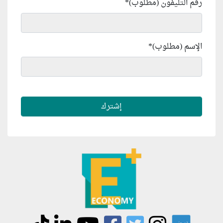
رقم التليفون (مطلوب)
*
الإسم (مطلوب)
*