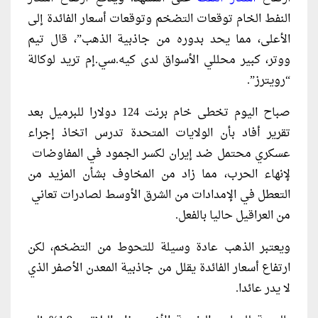
النفط الخام ​توقعات التضخم وتوقعات أسعار الفائدة إلى
الأعلى، مما يحد بدوره ​من جاذبية الذهب”، قال تيم
ووتر، كبير ​محللي الأسواق لدى كيه.سي.إم تريد لوكالة
“رويترز”.
صباح اليوم تخطى خام برنت 124 دولارا للبرميل بعد
تقرير أفاد بأن الولايات المتحدة تدرس اتخاذ إجراء
عسكري محتمل ضد إيران لكسر ​الجمود في المفاوضات ​
لإنهاء الحرب، ⁠مما زاد من المخاوف بشأن المزيد من
التعطل في الإمدادات من الشرق الأوسط لصادرات تعاني ​
من العراقيل حاليا بالفعل.
ويعتبر الذهب عادة وسيلة للتحوط ​من ⁠التضخم، لكن
ارتفاع أسعار الفائدة يقلل من جاذبية المعدن الأصفر الذي
لا يدر عائدا.