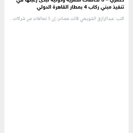
حصري – 5 تحالفات مصرية ودولية تبدى رغبتها في
تنفيذ مبني ركاب 4 بمطار القاهرة الدولي
كتب: عبدالرازق الشويخي قالت مصادر، إن 5 تحالفات من شركات...
منطقة إعلانية