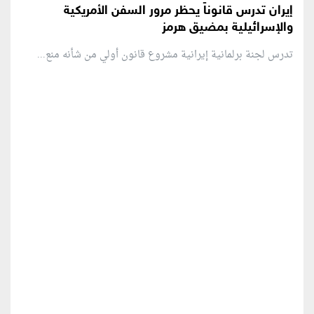
إيران تدرس قانوناً يحظر مرور السفن الأمريكية
والإسرائيلية بمضيق هرمز
تدرس لجنة برلمانية إيرانية مشروع قانون ⁠أولي من شأنه منع...
منطقة إعلانية