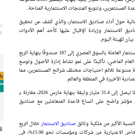
دة المستثمرين، وتنويع المنتجات الاستثمارية المتاحة.
مالية حول أداء صناديق الاستثمار، والذي كشف عن تحقيق
ر
ق الاستثمار وزيادة الإقبال عليها كأحد أهم الأدوات
ال
ان للهيئة اليوم.
أشار التقرير إلى ارتفاع إجمالي عدد صناديق الاستثمار العاملة بالسوق المصري إلى 187 صندوقًا بنهاية الربع
ابل 172 صندوقًا بنهاية العام الماضي، تأكيدًا على نمو نشاط إدارة الأصول وتوسع
ة متنوعة تلائم احتياجات مختلف شرائح المستثمرين، مما
دية الأخيرة في المنطقة والعالم.
شهد عدد وثائق صناديق الاستثمار نموًا ملحوظًا ليصل إلى 31.4 مليار وثيقة بنهاية مارس 2026، مقارنة بـ
يار وثيقة في نهاية ديسمبر 2025، في مؤشر واضح على اتساع قاعدة المتعاملين مع صناديق
لنسبة الأكبر من ملكية وثائق
صناديق الاستثمار
خلال الربع
الأول بنسبة بلغت 74.34%، بينما سجلت الأشخاص الاعتبارية من شركات ومؤسسات نحو 15.98%، في