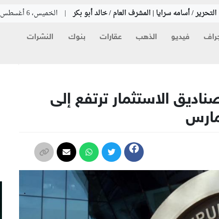
لتحرير / أسامه سرايا | المشرف العام / خالد أبو بكر
|
الخميس، 6 أغسطس 2026
راف
فيديو
الذهب
عقارات
بنوك
النشرات
م
صناديق الاستثمار ترتفع إلى
م