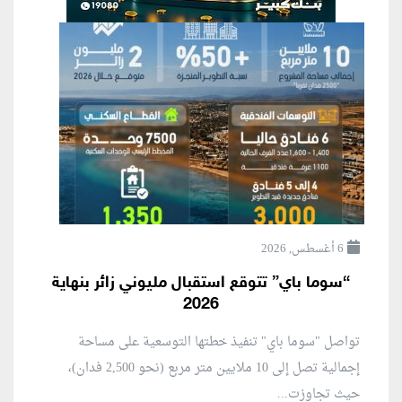
6 أغسطس, 2026
“سوما باي” تتوقع استقبال مليوني زائر بنهاية
2026
تواصل "سوما باي" تنفيذ خطتها التوسعية على مساحة
إجمالية تصل إلى 10 ملايين متر مربع (نحو 2,500 فدان)،
حيث تجاوزت...