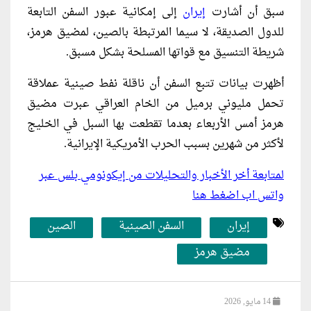
سبق أن أشارت
إيران
إلى إمكانية عبور السفن التابعة
للدول الصديقة، لا ​سيما ⁠المرتبطة بالصين، لمضيق هرمز،
شريطة التنسيق مع قواتها المسلحة بشكل مسبق.
أظهرت بيانات تتبع السفن أن ناقلة نفط صينية عملاقة
تحمل مليوني برميل من ⁠الخام ​العراقي عبرت مضيق
هرمز أمس الأربعاء ​بعدما تقطعت بها السبل في الخليج
لأكثر من شهرين بسبب الحرب ​الأمريكية الإيرانية.
لمتابعة أخر الأخبار والتحليلات من إيكونومي بلس عبر
واتس اب اضغط هنا
إيران
السفن الصينية
الصين
مضيق هرمز
14 مايو, 2026