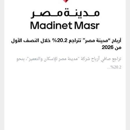
أرباح “مدينة مصر” تتراجع 20.2% خلال النصف الأول
من 2026
تراجع صافي أرباح شركة "مدينة مصر للإسكان والتعمير"، بنحو
20.2%...
منطقة إعلانية