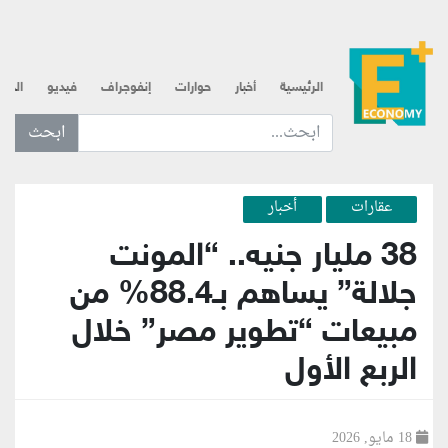
الرئيسية
أخبار
حوارات
إنفوجراف
فيديو
الذه
ابحث عن... :
عقارات
أخبار
38 مليار جنيه.. “المونت
جلالة” يساهم بـ88.4% من
مبيعات “تطوير مصر” خلال
الربع الأول
18 مايو, 2026