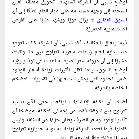
أوضح شلبي أن الشركة تستهدف تحويل منطقة العين
السخنة إلى وجهة مستدامة على مدار العام، لافتًا إلى أن
السوق العقاري
لا يزال قويًا ويشهد طلبًا على الفرص
الاستثمارية المتميزة.
فيما يتعلق بالتكاليف، أكد شلبي، أن الشركة كانت تتوقع
منذ بداية العام زيادات سعرية تتراوح بين 15 و20%،
مشيرًا إلى أن مرونة سعر الصرف ساعدت في توفير رؤية
أوضح للسوق، بينما تظل تأثيرات زيادة أسعار الوقود
ضمن الحدود التي يمكن استيعابها في تقديرات التضخم
الخاصة بالشركة.
أضاف أن تكلفة الإنشاءات ارتفعت حتى الآن بنسبة
تتراوح بين 7 و8% فقط من إجمالي التكلفة، موضحًا أن
تأثير الوقود وسعر الصرف يطال جزءًا من التكلفة وليس
كاملها، فيما تعتمد الشركة زيادات سنوية احترازية تتراوح
بين 10 و15% وفقًا لطبيعة كل بند.