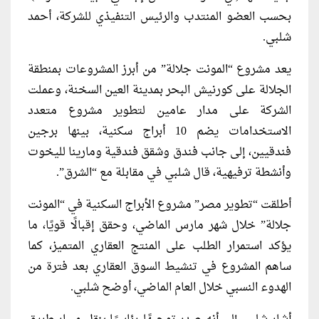
بحسب العضو المنتدب والرئيس التنفيذي للشركة، أحمد
شلبي.
يعد مشروع “المونت جلالة” من أبرز المشروعات بمنطقة
الجلالة على كورنيش البحر بمدينة العين السخنة، وعملت
الشركة على مدار عامين لتطوير مشروع متعدد
الاستخدامات يضم 10 أبراج سكنية، بينها برجين
فندقيين، إلى جانب فندق وشقق فندقية ومارينا لليخوت
وأنشطة ترفيهية، قال شلبي في مقابلة مع “الشرق”.
أطلقت “تطوير مصر” مشروع الأبراج السكنية في “المونت
جلالة” خلال شهر مارس الماضي، وحقق إقبالًا قويًا، ما
يؤكد استمرار الطلب على المنتج العقاري المتميز، كما
ساهم المشروع في تنشيط السوق العقاري بعد فترة من
الهدوء النسبي خلال العام الماضي، أوضح شلبي.