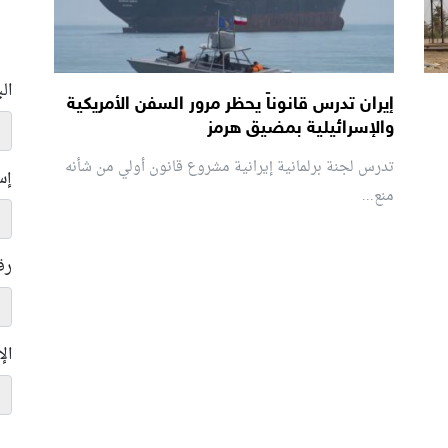
ال
إيران تدرس قانوناً يحظر مرور السفن الأمريكية
والإسرائيلية بمضيق هرمز
تدرس لجنة برلمانية إيرانية مشروع قانون ⁠أولي من شأنه
إس
منع...
رق
ال