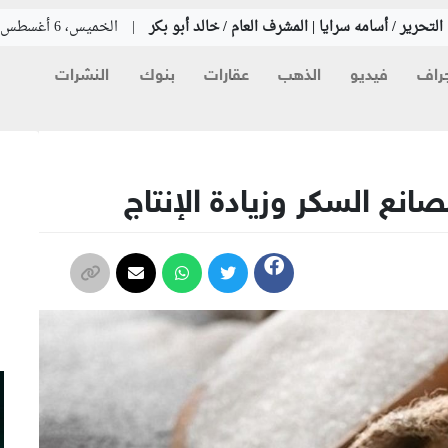
لتحرير / أسامه سرايا | المشرف العام / خالد أبو بكر
|
الخميس، 6 أغسطس 2026
راف
فيديو
الذهب
عقارات
بنوك
النشرات
م
نع السكر وزيادة الإنتاج
م