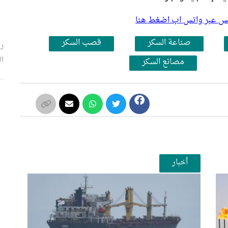
بلس عبر واتس اب اضغط هنا
صناعة السكر
قصب السكر
رئ
ال
مصانع السكر
م
أخبار